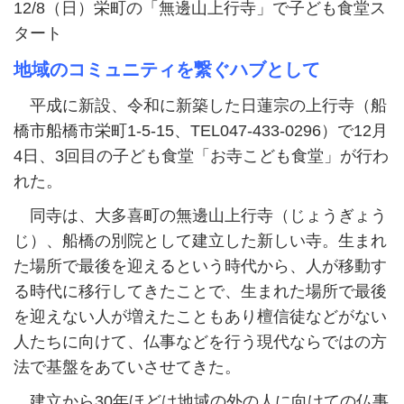
12/8（日）栄町の「無邊山上行寺」で子ども食堂ス
タート
地域のコミュニティを繋ぐハブとして
平成に新設、令和に新築した日蓮宗の上行寺（船
橋市船橋市栄町1-5-15、TEL047-433-0296）で12月
4日、3回目の子ども食堂「お寺こども食堂」が行わ
れた。
同寺は、大多喜町の無邊山上行寺（じょうぎょう
じ）、船橋の別院として建立した新しい寺。生まれ
た場所で最後を迎えるという時代から、人が移動す
る時代に移行してきたことで、生まれた場所で最後
を迎えない人が増えたこともあり檀信徒などがない
人たちに向けて、仏事などを行う現代ならではの方
法で基盤をあていさせてきた。
建立から30年ほどは地域の外の人に向けての仏事