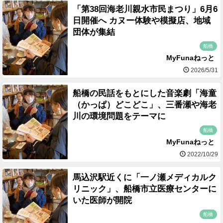
「第38回海老川親水市民まつり」6月6
日開催へ カヌー体験や模擬店、地域
団体が集結
船橋
MyFunaねっと
2026/5/31
船橋の民話をもとにした音楽劇「海童
（かっぱ）どこどこ」、三番瀬や海老
川の環境問題をテーマに
船橋
MyFunaねっと
2022/10/29
馬込沢駅近くに「一ノ瀬メディカルク
リニック」、船橋市立医療センターに
いた医師が開院
船橋