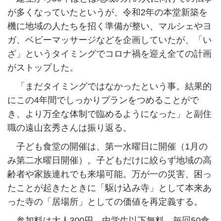
が多くなっていたというが、令和2年の本堂新築を
機に地域の人たちを招く準備が整い、マルシェやヨ
ガ、ベビーマッサージなどを企画していたが、「い
ざ」というタイミングでコロナ禍を迎え全ての計画
がストップした。
「まだタイミングではなかったという事。結果的
にこの4年間でしっかりプランをつめることがで
き、より万全な体制で臨めるようになった」と副住
職の遠山玄秀さんは振り返る。
子ども食堂の開催は、第一水曜日に開催（1月の
み第二水曜日開催）。子どもだけに絞らず地域の高
齢者や家族連れでも来場可能。万が一の災害、困っ
たことが起きたときに「駆け込み寺」として本来あ
った寺の「居場所」としての価値を再定義する。
参加料は大人300円、中学生以下無料。毎回50食