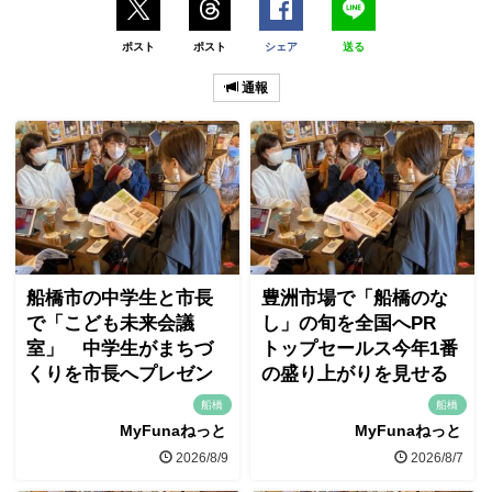
ポスト
ポスト
シェア
送る
通報
船橋市の中学生と市長
豊洲市場で「船橋のな
で「こども未来会議
し」の旬を全国へPR
室」 中学生がまちづ
トップセールス今年1番
くりを市長へプレゼン
の盛り上がりを見せる
船橋
船橋
MyFunaねっと
MyFunaねっと
2026/8/9
2026/8/7