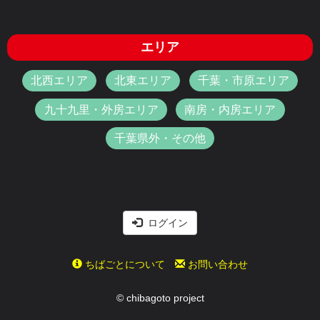
エリア
北西エリア
北東エリア
千葉・市原エリア
九十九里・外房エリア
南房・内房エリア
千葉県外・その他
ログイン
ちばごとについて
お問い合わせ
© chibagoto project