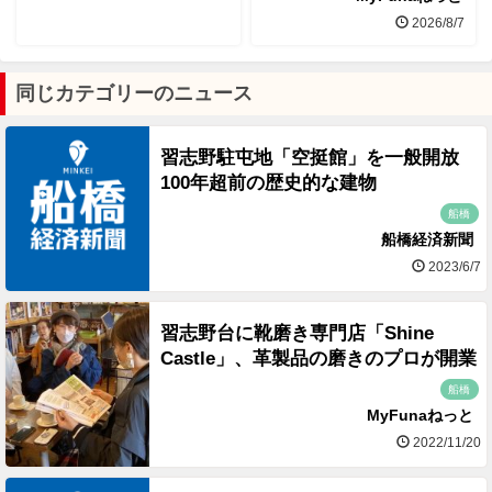
2026/8/7
同じカテゴリーのニュース
習志野駐屯地「空挺館」を一般開放
100年超前の歴史的な建物
船橋
船橋経済新聞
2023/6/7
習志野台に靴磨き専門店「Shine
Castle」、革製品の磨きのプロが開業
船橋
MyFunaねっと
2022/11/20