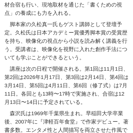
材合宿も行い、現地取材を通じた「書くための視
点」の養成にも力を入れる。
脚本家の久松真一氏もゲスト講師として登壇予
定。久松氏は日本アカデミー賞優秀脚本賞の受賞歴
を持ち、映像化の視点から小説を読み解く講義を行
う。受講者は、映像化を視野に入れた創作手法につ
いても学ぶことができるという。
講座は次の日程で開催される。第1回は11月1日、
第2回は2026年1月17日、第3回は2月14日、第4回は
3月14日、第5回は4月11日、第6回（修了式）は7月
11日。各回とも13時〜17時で実施され、合宿は12
月13日〜14日に予定されている。
森沢氏は1969年千葉県生まれ。早稲田大学卒業
後、2007年に『津軽百年食堂』で作家デビュー。著
書多数。エンタメ性と人間描写を両立させた作風で