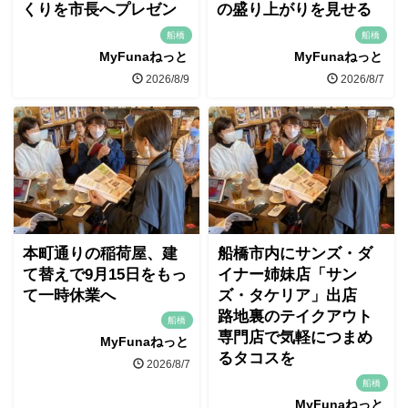
くりを市長へプレゼン
の盛り上がりを見せる
船橋
船橋
MyFunaねっと
MyFunaねっと
2026/8/9
2026/8/7
本町通りの稲荷屋、建
船橋市内にサンズ・ダ
て替えで9月15日をもっ
イナー姉妹店「サン
て一時休業へ
ズ・タケリア」出店
路地裏のテイクアウト
船橋
専門店で気軽につまめ
MyFunaねっと
るタコスを
2026/8/7
船橋
MyFunaねっと