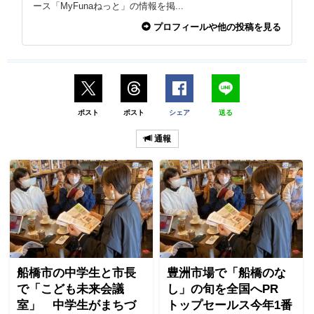
ース「MyFunaねっと」の情報を掲...
プロフィールや他の投稿を見る
ポスト
ポスト
シェア
送る
通報
船橋市の中学生と市長
豊洲市場で「船橋のな
で「こども未来会議
し」の旬を全国へPR
室」 中学生がまちづ
トップセールス今年1番