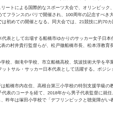
リートによる国際的なスポーツ大会で、オリンピック
めてフランスのパリで開催され、100周年の記念すべき
では初めての開催となる。同大会では、21競技に約70カ
本代表として出場する船橋市ゆかりのサッカー女子日本
代表の村井貴行監督らが、松戸徹船橋市長、松本淳教育
学校、御滝中学校、市立船橋高校、筑波技術大学を卒
フフットサル・サッカー日本代表として活躍する。ボジシ
は船橋市内在住、高根台第三小学校の特別支援学級の
子代表のコーチを経て、2018年から男子代表監督に就任
し、昨年は塚田小学校で「デフリンピックと聴覚障がい