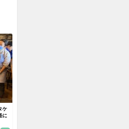
タケ
軽に