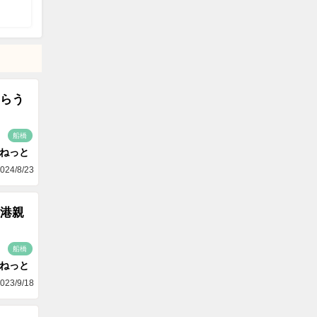
らう
船橋
aねっと
024/8/23
港親
船橋
aねっと
023/9/18