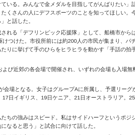
ている。みんなで金メダルを目指してがんばりたい」
とたくさんの人にデフスポーツのことを知ってほしい。
る」と話した。
される「デフリンピック応援隊」として、船橋市から
駆けつけた。市役所前には約200人の市民が集まり、パ
あたりに挙げて手のひらをヒラヒラを動かす「手話の拍
および近郊の各会場で開催され、いずれの会場も入場無
が会場となる。女子はグループAに所属し、予選リーグ
17日イギリス、19日ケニア、21日オーストラリア。2
たちの強みはスピード。私はサイドハーフというポジ
負になると思う」と試合に向けて話した。