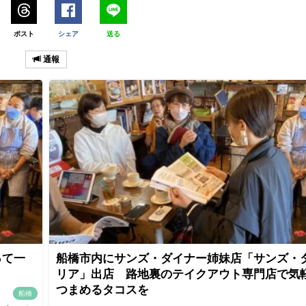
ポスト
シェア
送る
通報
って一
船橋市内にサンズ・ダイナー姉妹店「サンズ・
リア」出店 路地裏のテイクアウト専門店で気
つまめるタコスを
船橋