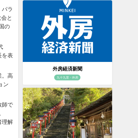
、パラ
大会と
国の
代
長を表
外房経済新聞
業。高
九十九里・外房
ョン
教師で
。
者理解