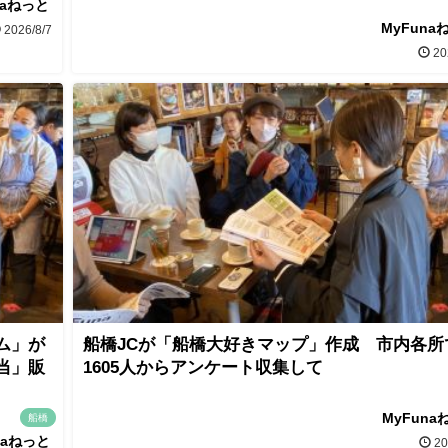
naねっと
MyFuna
2026/8/7
20
ム」が
船橋JCが「船橋大好きマップ」作成 市内各所
当」販
1605人からアンケート収集して
MyFuna
船橋
naねっと
20