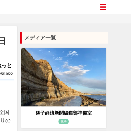
メディア一覧
日
aねっと
5/10/22
全国
銚子経済新聞編集部準備室
かりの
銚子