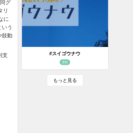
同グ
タリ
なに
という
や鼓動
#スイゴウナウ
別支
香取
もっと見る