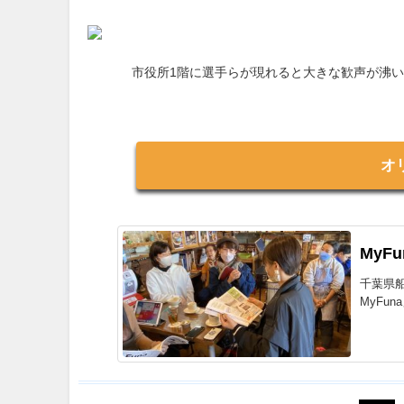
市役所1階に選手らが現れると大きな歓声が沸
オ
MyF
千葉県
MyFu