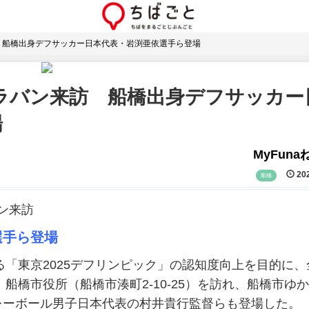
 船橋出身デフサッカー日本代表・岩渕亜依選手ら登場
ラバン来訪 船橋出身デフサッカー
場
MyFun
202
船橋
バン来訪
選手ら登場
る「東京2025デフリンピック」の認知度向上を目的に、
船橋市役所（船橋市湊町2-10-25）を訪れ、船橋市ゆ
レーボール男子日本代表の村井貴行監督らも登場した。