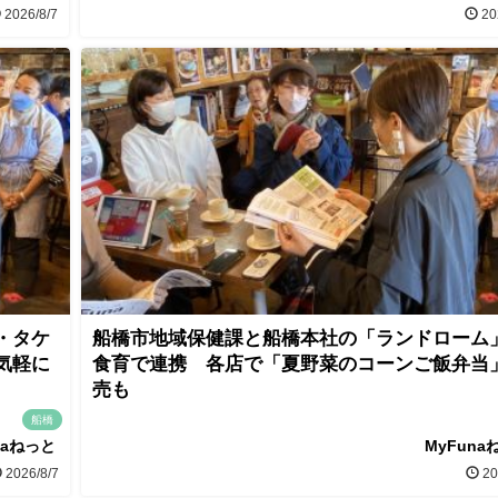
2026/8/7
20
・タケ
船橋市地域保健課と船橋本社の「ランドローム
気軽に
食育で連携 各店で「夏野菜のコーンご飯弁当
売も
船橋
naねっと
MyFuna
2026/8/7
20