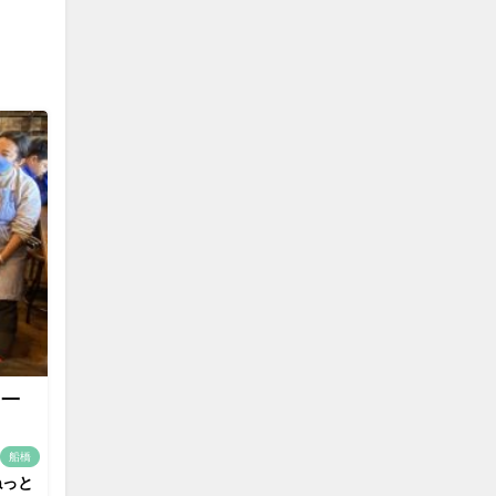
て一
船橋
ねっと