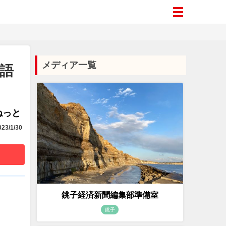
メディア一覧
語
aねっと
23/1/30
銚子経済新聞編集部準備室
銚子