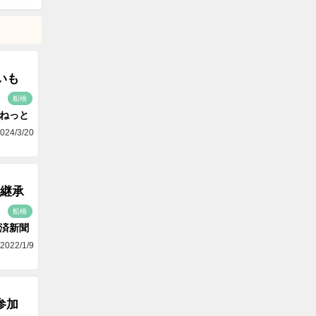
いも
船橋
aねっと
024/3/20
継承
船橋
済新聞
2022/1/9
参加