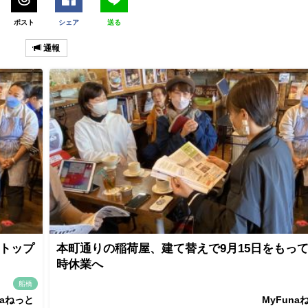
ポスト
シェア
送る
通報
 トップ
本町通りの稲荷屋、建て替えで9月15日をもっ
時休業へ
船橋
naねっと
MyFuna