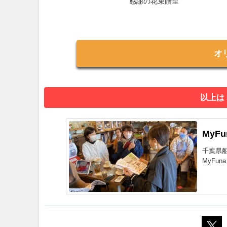
感謝の花束贈呈
オ
以上は
MyF
千葉県
MyFu