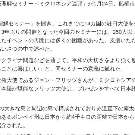
理解セミナー～ミクロネシア連邦」が1月24日、船橋
。
際理解セミナー」を開き、これまでに14カ国の駐日大使を
3年ぶりの開催となった今回のセミナーには、250人以
れたイベントの再開には多くの困難があった。支援いた
あいさつの中で述べた。
クライナ問題などを通じて、平和の大切さをより強く
ることは喜ばしい」と、同セミナーの意義に触れた。
権大使であるジョン・フリッツさんが、ミクロネシア
日本語が堪能なフリッツ大使は、プレゼンをすべて日本
の大きな島と周辺の島で構成されており赤道直下の南太
のあるポンペイ州は日本から約4千キロの距離で日本から
紹介された。