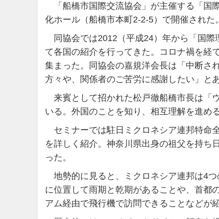
「船橋市国際交流協会」が主催する「国際
化ホール（船橋市本町2-2-5）で開催された
同協会では2012（平成24）年から「国
て各国の紹介を行ってきた。コロナ禍を経て
集まった。同協会の嘉規洋会長は「中断さ
方々や、関係者のご苦労に感謝したい」と
来賓として招かれた松戸徹船橋市長は「ウ
いる。外国のことを知り、相互理解を進め
セミナーでは駐日ミクロネシア連邦特命全
を詳しく紹介。神奈川県出身の祖父を持ち
った。
地勢的に見ると、ミクロネシア連邦は4つ
に位置して雨期と乾期があることや、首都
アム経由で飛行機で訪問できることなどが