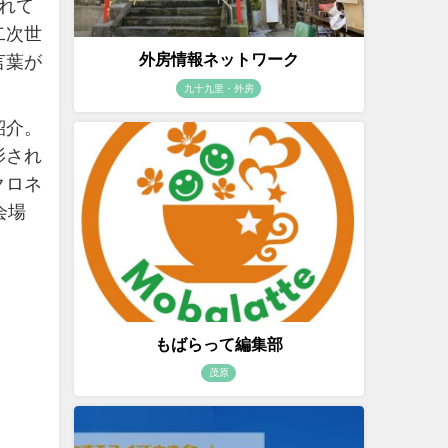
れて
二次世
外房情報ネットワーク
言葉が
九十九里・外房
紹介。
影され
クロネ
会場
もばらって編集部
茂原