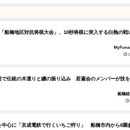
活「船橋地区対抗将棋大会」、10秒将棋に突入する白熱の戦
MyFun
2
前で伝統の木遣りと纏の振り込み 若鳶会のメンバーが技を
船橋経
を中心に「京成電鉄で行くいちご狩り」 船橋市内から6園