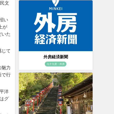
市民文
招い
上が
だいた
感じて
外房経済新聞
九十九里・外房
の魅力
語で行
平洋
はグ