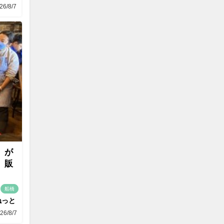
26/8/7
」が
」販
船橋
ねっと
26/8/7