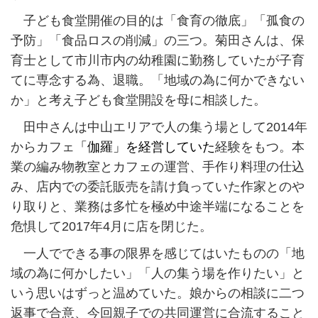
子ども食堂開催の目的は「食育の徹底」「孤食の
予防」「食品ロスの削減」の三つ。菊田さんは、保
育士として市川市内の幼稚園に勤務していたが子育
てに専念する為、退職。「地域の為に何かできない
か」と考え子ども食堂開設を母に相談した。
田中さんは中山エリアで人の集う場として2014年
からカフェ
「伽羅」を経営していた
経験をもつ。本
業の編み物教室とカフェの運営、手作り料理の仕込
み、店内での委託販売を請け負っていた作家とのや
り取りと、業務は多忙を極め中途半端になることを
危惧して2017年4月に店を閉じた。
一人でできる事の限界を感じてはいたものの「地
域の為に何かしたい」「人の集う場を作りたい」と
いう思いはずっと温めていた。娘からの相談に二つ
返事で合意、今回親子での共同運営に合流すること