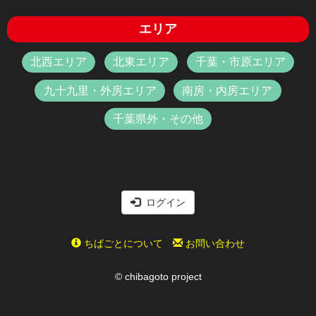
エリア
北西エリア
北東エリア
千葉・市原エリア
九十九里・外房エリア
南房・内房エリア
千葉県外・その他
ログイン
ちばごとについて
お問い合わせ
© chibagoto project