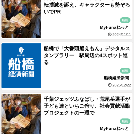
転撲滅を訴え、キャラクターも勢ぞろ
いでPR
船橋
MyFunaねっと
2024/11/11
船橋で「大番頭船えもん」デジタルス
タンプラリー 駅周辺の4スポット巡
る
船橋
船橋経済新聞
2025/12/22
千葉ジェッツふなばし・荒尾岳選手が
子ども達といちご狩り、社会貢献活動
プロジェクトの一環で
船橋
MyFunaねっと