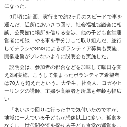
になった。
9月頃に計画、実行まで約2ヶ月のスピードで事を
運んだ。近所にあいさつ回り、社会福祉協議会に相
談、公民館に場所を借りる交渉、他の子ども食堂運
営者に相談…やる事を手分けして取り組んだ。並行
してチラシやSNSによるボランティア募集も実施、
開催趣旨がブレないように説明会も実施した。
説明会は、参加者の都合などを加味して曜日を変
え2回実施。こうして集まったボランティア希望者
は70人を超えたという。大学生、社会人、ヨガやヒ
ーリングの講師、主婦や高齢者と所属も年齢も幅広
い。
「あいさつ回りに行った中で気付いたのですが、
地域に一人でいる子どもが想像以上に多い。孤食を
なくし、世代間交流を促せる子ども食堂の運営をし