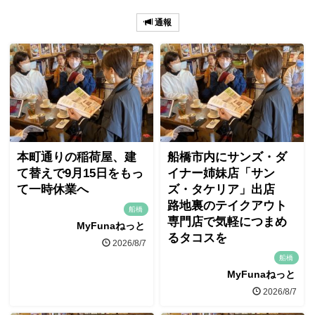
通報
本町通りの稲荷屋、建
船橋市内にサンズ・ダ
て替えで9月15日をもっ
イナー姉妹店「サン
て一時休業へ
ズ・タケリア」出店
路地裏のテイクアウト
船橋
専門店で気軽につまめ
MyFunaねっと
るタコスを
2026/8/7
船橋
MyFunaねっと
2026/8/7