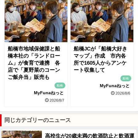
船橋市地域保健課と船
船橋JCが「船橋大好き
橋本社の「ランドロー
マップ」作成 市内各
ム」が食育で連携 各
所で1605人からアンケ
店で「夏野菜のコーン
ート収集して
ご飯弁当」販売も
船橋
MyFunaねっと
船橋
MyFunaねっと
2026/8/6
2026/8/7
同じカテゴリーのニュース
高校生が20歳未満の飲酒防止と飲酒運