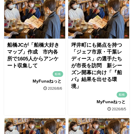
船橋JCが「船橋大好き
坪井町にも拠点を持つ
マップ」作成 市内各
「ジェフ市原・千葉レ
所で1605人からアンケ
ディース」の選手たち
ート収集して
が市長を訪問 新シー
ズン開幕に向け「『船
船橋
パ』結果を出せる環
MyFunaねっと
境」
2026/8/6
船橋
MyFunaねっと
2026/8/5