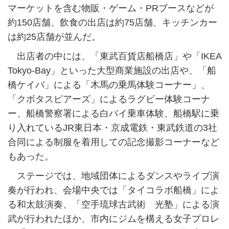
マーケットを含む物販・ゲーム・PRブースなどが
約150店舗、飲食の出店は約75店舗、キッチンカー
は約25店舗が並んだ。
出店者の中には、「東武百貨店船橋店」や「IKEA
Tokyo-Bay」といった大型商業施設の出店や、「船
橋ケイバ」による「木馬の乗馬体験コーナー」、
「クボタスピアーズ」によるラグビー体験コーナ
ー、船橋警察署による白バイ乗車体験、船橋駅に乗
り入れているJR東日本・京成電鉄・東武鉄道の3社
合同による制服を着用しての記念撮影コーナーなど
もあった。
ステージでは、地域団体によるダンスやライブ演
奏が行われ、会場中央では「タイコラボ船橋」によ
る和太鼓演奏、「空手琉球古武術 光塾」による演
武が行われたほか、市内にジムを構える女子プロレ