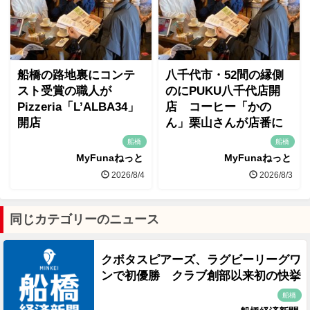
船橋の路地裏にコンテ
八千代市・52間の縁側
スト受賞の職人が
のにPUKU八千代店開
Pizzeria「L’ALBA34」
店 コーヒー「かの
開店
ん」栗山さんが店番に
船橋
船橋
MyFunaねっと
MyFunaねっと
2026/8/4
2026/8/3
同じカテゴリーのニュース
クボタスピアーズ、ラグビーリーグワ
ンで初優勝 クラブ創部以来初の快挙
船橋