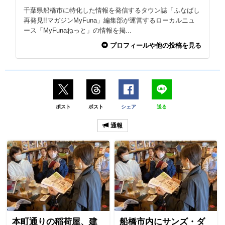
千葉県船橋市に特化した情報を発信するタウン誌「ふなばし
再発見!!マガジンMyFuna」編集部が運営するローカルニュ
ース「MyFunaねっと」の情報を掲...
プロフィールや他の投稿を見る
ポスト
ポスト
シェア
送る
通報
本町通りの稲荷屋、建
船橋市内にサンズ・ダ