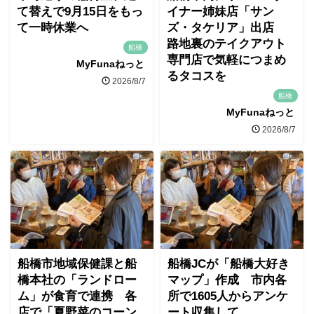
て替えで9月15日をもっ
イナー姉妹店「サン
て一時休業へ
ズ・タケリア」出店
路地裏のテイクアウト
船橋
専門店で気軽につまめ
MyFunaねっと
るタコスを
2026/8/7
船橋
MyFunaねっと
2026/8/7
船橋市地域保健課と船
船橋JCが「船橋大好き
橋本社の「ランドロー
マップ」作成 市内各
ム」が食育で連携 各
所で1605人からアンケ
店で「夏野菜のコーン
ート収集して