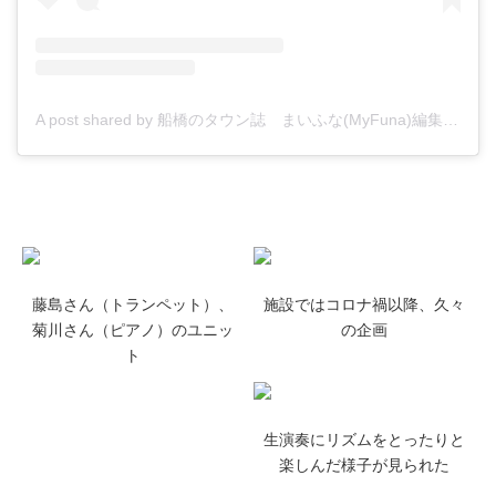
A post shared by 船橋のタウン誌 まいふな(MyFuna)編集部 (@myfunabashi)
藤島さん（トランペット）、
施設ではコロナ禍以降、久々
菊川さん（ピアノ）のユニッ
の企画
ト
生演奏にリズムをとったりと
楽しんだ様子が見られた