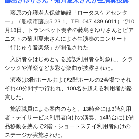
藤島さゆりさん・菊川夏未さんが生演奏披露
藤原の介護老人保健施設「ロータスケアセンタ
ー」（船橋市藤原5‑23‑1、TEL 047‑439‑6011）で10
月18日、トランペット奏者の藤島さゆりさんとピア
ニストの菊川夏未さんによる生演奏のコンサート
「街じゅう音楽祭」が開催された。
入所者をはじめとする施設利用者を対象に、クラ
シックや洋楽など多彩な楽曲が披露された。
演奏は3階ホールおよび2階ホールの2会場でそれ
ぞれ40分間ずつ行われ、100名を超える利用者が鑑
賞した。
施設職員による案内のもと、13時台には3階利用
者・デイサービス利用者向けの演奏、14時台には備
品移動を挟んで2階・ショートステイ利用者向けの
ステージが実施された。