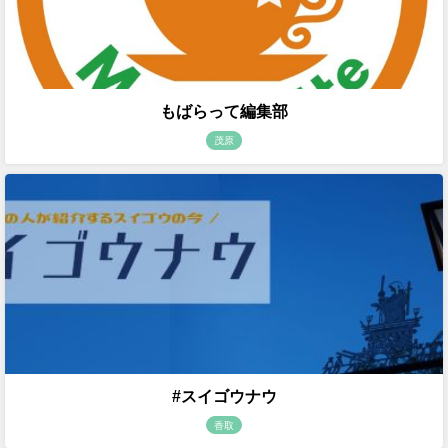
もばらって編集部
茂原
#スイゴウナウ
香取