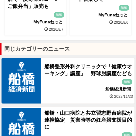
ご飯弁当」販売も
船橋
MyFunaねっと
船橋
MyFunaねっと
2026/8/6
2026/8/7
同じカテゴリーのニュース
船橋整形外科クリニックで「健康ウオ
ーキング」講座」 野球肘講座なども
船橋
船橋経済新聞
2022/11/23
船橋・山口病院と共立習志野台病院が
連携協定 災害時等の妊産婦支援目的
に
船橋