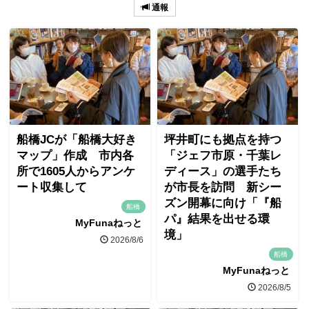
通報
船橋JCが「船橋大好き
坪井町にも拠点を持つ
マップ」作成 市内各
「ジェフ市原・千葉レ
所で1605人からアンケ
ディース」の選手たち
ート収集して
が市長を訪問 新シー
ズン開幕に向け「『船
船橋
パ』結果を出せる環
MyFunaねっと
境」
2026/8/6
船橋
MyFunaねっと
2026/8/5