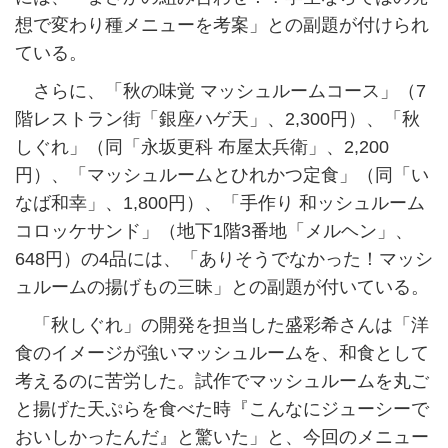
想で変わり種メニューを考案」との副題が付けられ
ている。
さらに、「秋の味覚 マッシュルームコース」（7
階レストラン街「銀座ハゲ天」、2,300円）、「秋
しぐれ」（同「永坂更科 布屋太兵衛」、2,200
円）、「マッシュルームとひれかつ定食」（同「い
なば和幸」、1,800円）、「手作り 和ッシュルーム
コロッケサンド」（地下1階3番地「メルヘン」、
648円）の4品には、「ありそうでなかった！マッシ
ュルームの揚げもの三昧」との副題が付いている。
「秋しぐれ」の開発を担当した盛彩希さんは「洋
食のイメージが強いマッシュルームを、和食として
考えるのに苦労した。試作でマッシュルームを丸ご
と揚げた天ぷらを食べた時『こんなにジューシーで
おいしかったんだ』と驚いた」と、今回のメニュー