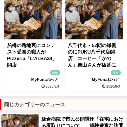
船橋の路地裏にコンテ
八千代市・52間の縁側
スト受賞の職人が
のにPUKU八千代店開
Pizzeria「L’ALBA34」
店 コーヒー「かの
開店
ん」栗山さんが店番に
船橋
船橋
MyFunaねっと
MyFunaねっと
2026/8/4
2026/8/3
同じカテゴリーのニュース
板倉病院で市民公開講座「在宅におけ
る看取りについて」、経験豊富な訪問