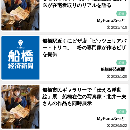
医が在宅看取りのリアルを語る
船橋
MyFunaねっと
2021/7/18
船橋駅近くにピザ店「ピッツェリアバ
ー・トリコ」 粉の専門家が作るピザ
を提供
船橋
船橋経済新聞
2022/1/20
船橋市民ギャラリーで「伝える浮世
絵」展 船橋在住の写真家・北井一夫
さんの作品も同時展示
船橋
MyFunaねっと
2026/5/22