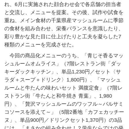
れ、6月に実施された顔合わせ会で各店舗の担当者
と交流し、メニューを提案。その後、試作や試食を
重ね、メイン食材の千葉県産マッシュルームに季節
の食材を組み合わせ、栄養バランスを意識したり、
彩り豊かな見た目に仕上げたりと工夫を凝らした7
種類のメニューを完成させた。
今回の商品化メニューのうち、「青じそ香るマッ
シュルームオムライス」（7階レストラン街「ダッ
キーダックキッチン」、単品1,230円／セット〈サ
ラダ＋スープ＋ドリンク〉1,800円）、「マッシュ
ルームと牛たんの味わいセット 満腹定食」（7階レ
ストラン街「牛たんと和牛焼き 青葉」、1,980
円）、「贅沢マッシュルームのワッフル～バルサミ
コソースを添えて～」（5階2番地「カフェカッチー
ヌ」、単品900円／ドリンクセット1,370円）の3品
には、「まさかの組み合わせ！？学生ならではの発