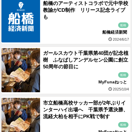
船橋のアーティストコラボで元中学校
教諭がCD制作 リリース記念ライブ
も
船橋
船橋経済新聞
2024/6/17
ガールスカウト千葉県第40団が記念植
樹 ふなばしアンデルセン公園に創立
50周年の節目に
船橋
MyFunaねっと
2025/10/4
市立船橋高校サッカー部が2年ぶりイ
ンターハイ出場へ 千葉県予選決勝、
流経大柏を相手にPK戦で制す
船橋
MyFunaねっと