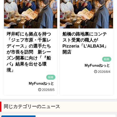
坪井町にも拠点を持つ
船橋の路地裏にコンテ
「ジェフ市原・千葉レ
スト受賞の職人が
ディース」の選手たち
Pizzeria「L’ALBA34」
が市長を訪問 新シー
開店
ズン開幕に向け「『船
船橋
パ』結果を出せる環
MyFunaねっと
境」
2026/8/4
船橋
MyFunaねっと
2026/8/5
同じカテゴリーのニュース