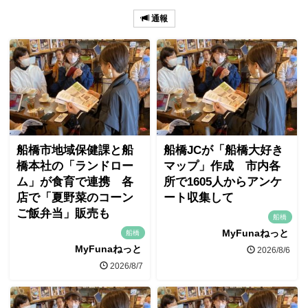
通報
船橋市地域保健課と船
船橋JCが「船橋大好き
橋本社の「ランドロー
マップ」作成 市内各
ム」が食育で連携 各
所で1605人からアンケ
店で「夏野菜のコーン
ート収集して
ご飯弁当」販売も
船橋
MyFunaねっと
船橋
MyFunaねっと
2026/8/6
2026/8/7