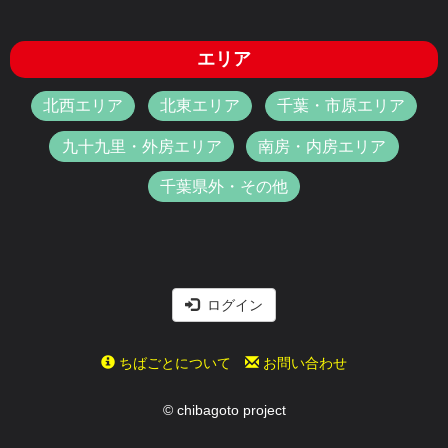
エリア
北西エリア
北東エリア
千葉・市原エリア
九十九里・外房エリア
南房・内房エリア
千葉県外・その他
ログイン
ちばごとについて
お問い合わせ
© chibagoto project