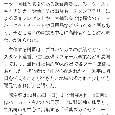
ーや、同社と取引のある飲食業者による「タコス」
キッチンカーや焼きそば出店も。スタンプラリーに
よる景品プレゼントや、大抽選会では舞浜のテーマ
パークペアチケットや日用品などが当たる企画もあ
り、子ども連れの家族を中心に高齢者なども訪れ賑
わいが見られた。
主催する榊原は、プロパンガスの供給やガソリン
スタンド運営、住宅設備リフォーム事業などを展開
しており、当日は社員約50人総出で各ブース運営に
あたった。担当者は「雨が心配されたが、無事に初
日を迎えることができた。地域の皆さまに少しでも
還元できれば」と語った。
感謝祭は10月26日（日）まで開催され、2日目に
はパトカー・白バイの展示、プロ野球独立球団とし
て船橋市を中心に活動する「千葉スカイセイラー