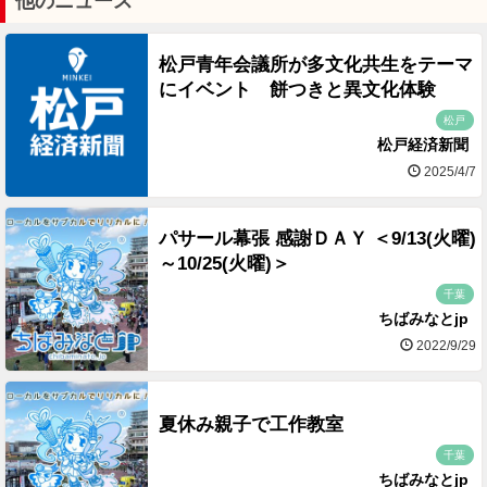
他のニュース
松戸青年会議所が多文化共生をテーマ
にイベント 餅つきと異文化体験
松戸
松戸経済新聞
2025/4/7
パサール幕張 感謝ＤＡＹ ＜9/13(火曜)
～10/25(火曜)＞
千葉
ちばみなとjp
2022/9/29
夏休み親子で工作教室
千葉
ちばみなとjp