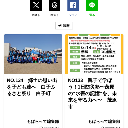
ポスト
ポスト
シェア
送る
通報
NO.134 郷土の思い出
NO133 親子で学ぼ
を子ども達へ 白子ふ
う！1日防災塾〜茂原
るさと祭り 白子町
の“水害の記憶”を、未
来を守る力へ〜 茂原
市
もばらって編集部
もばらって編集部