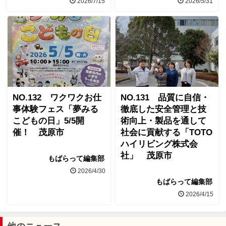
2026/7/15
2026/5/31
NO.132 ワクワクお仕
NO.131 品質に自信・
事体験フェス「夢みる
徹底した安全管理と技
こどもの日」5/5開
術向上・製品を通して
催！ 茂原市
社会に貢献する「TOTO
ハイリビング株式会
社」 茂原市
もばらって編集部
2026/4/30
もばらって編集部
2026/4/15