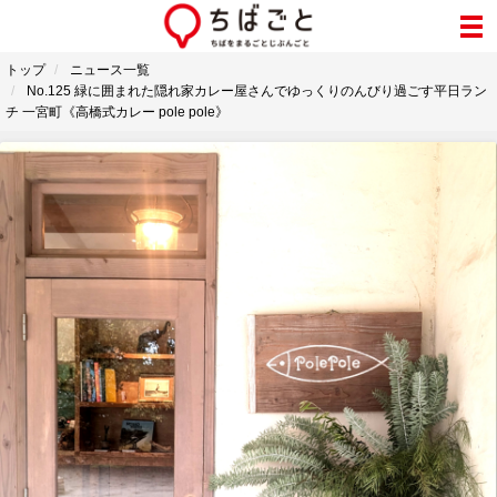
トップ
ニュース一覧
No.125 緑に囲まれた隠れ家カレー屋さんでゆっくりのんびり過ごす平日ラン
チ 一宮町《高橋式カレー pole pole》