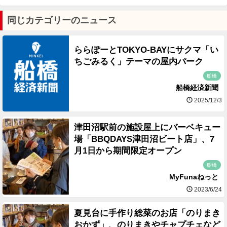
同じカテゴリーのニュース
ららぽーとTOKYO-BAYにサクマ「い
ちごみるく」テーマの屋内パーク
船橋
船橋経済新聞
2025/12/3
津田沼駅前の施設屋上にバーベキュー
場「BBQDAYS津田沼ビート店」、7
月1日から期間限定オープン
船橋
MyFunaねっと
2023/6/24
夏見台に手作り総菜のお店「のりまき
おかず」、のりまきやチャプチェなど