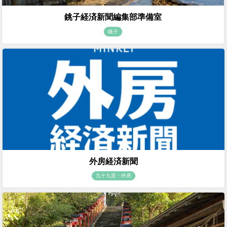
銚子経済新聞編集部準備室
銚子
外房経済新聞
九十九里・外房