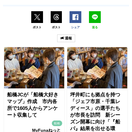
ポスト
ポスト
シェア
送る
通報
船橋JCが「船橋大好き
坪井町にも拠点を持つ
マップ」作成 市内各
「ジェフ市原・千葉レ
所で1605人からアンケ
ディース」の選手たち
ート収集して
が市長を訪問 新シー
ズン開幕に向け「『船
船橋
パ』結果を出せる環
MyFunaねっと