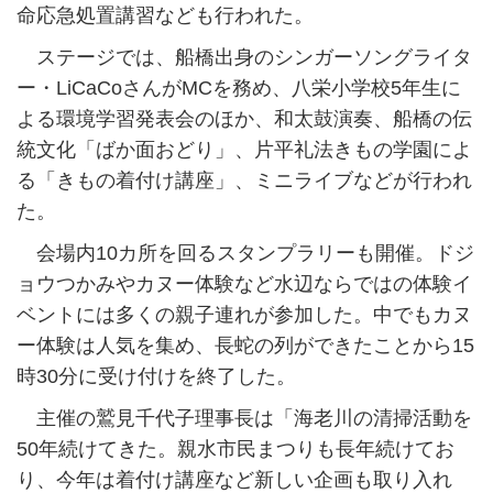
命応急処置講習なども行われた。
ステージでは、船橋出身のシンガーソングライタ
ー・LiCaCoさんがMCを務め、八栄小学校5年生に
よる環境学習発表会のほか、和太鼓演奏、船橋の伝
統文化「ばか面おどり」、片平礼法きもの学園によ
る「きもの着付け講座」、ミニライブなどが行われ
た。
会場内10カ所を回るスタンプラリーも開催。ドジ
ョウつかみやカヌー体験など水辺ならではの体験イ
ベントには多くの親子連れが参加した。中でもカヌ
ー体験は人気を集め、長蛇の列ができたことから15
時30分に受け付けを終了した。
主催の鷲見千代子理事長は「海老川の清掃活動を
50年続けてきた。親水市民まつりも長年続けてお
り、今年は着付け講座など新しい企画も取り入れ