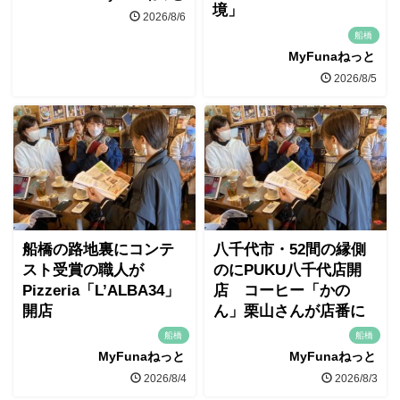
境」
2026/8/6
船橋
MyFunaねっと
2026/8/5
船橋の路地裏にコンテ
八千代市・52間の縁側
スト受賞の職人が
のにPUKU八千代店開
Pizzeria「L’ALBA34」
店 コーヒー「かの
開店
ん」栗山さんが店番に
船橋
船橋
MyFunaねっと
MyFunaねっと
2026/8/4
2026/8/3