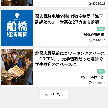
2022/5/18
習志野駐屯地で陸自第1空挺団「降下
訓練始め」 米英など7カ国も参加
船橋
船橋経済新聞
2024/1/15
北習志野駅前にコワーキングスペース
「GREEN」、元学習塾だった場所で
学生歓迎のスペースに
船橋
MyFunaねっと
2023/6/18
もっと見る