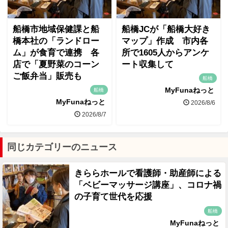
船橋市地域保健課と船
船橋JCが「船橋大好き
橋本社の「ランドロー
マップ」作成 市内各
ム」が食育で連携 各
所で1605人からアンケ
店で「夏野菜のコーン
ート収集して
ご飯弁当」販売も
船橋
MyFunaねっと
船橋
MyFunaねっと
2026/8/6
2026/8/7
同じカテゴリーのニュース
きららホールで看護師・助産師による
「ベビーマッサージ講座」、コロナ禍
の子育て世代を応援
船橋
MyFunaねっと