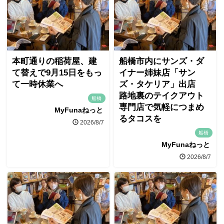
本町通りの稲荷屋、建
船橋市内にサンズ・ダ
て替えで9月15日をもっ
イナー姉妹店「サン
て一時休業へ
ズ・タケリア」出店
路地裏のテイクアウト
船橋
専門店で気軽につまめ
MyFunaねっと
るタコスを
2026/8/7
船橋
MyFunaねっと
2026/8/7