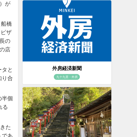
1）が
（船橋
、ピザ
長の
の店
外房経済新聞
ータと
知り合
九十九里・外房
の半個
れる
てきた
トであ