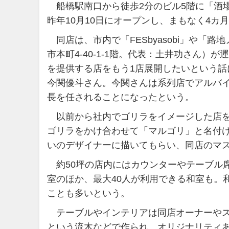
船橋駅南口から徒歩2分のビル5階に「酒場マルゴリ
昨年10月10日にオープンし、まもなく4カ
同店は、市内で「FESbyasobi」や「路
市本町4-40-1-1階。代表：土井功さん
を提供する店をもう1店展開したいという
今関優斗さん。今関さんは系列店でアルバ
長を任されることになったという。
以前から社内でゴリラをイメージした店を
ゴリラをかけ合わせて「マルゴリ」と名付
いのデザイナーに描いてもらい、同店のマ
約50坪の店内にはカウンターやテーブル席な
室のほか、最大40人が利用できる和室も。
ことも多いという。
テーブルやインテリアは同店オーナーやス
という流木などで作られ、オリジナリティ