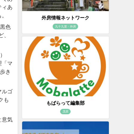
ティあ
も。
外房情報ネットワーク
た黒色
九十九里・外房
ど、
円）
理「マ
べ歩き
。
マルゴ
クも
もばらって編集部
茂原
と意気