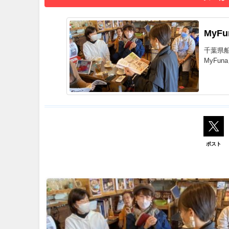
MyF
千葉県
MyFu
ポスト