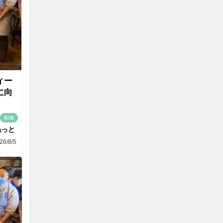
ィー
に向
船橋
ねっと
26/8/5