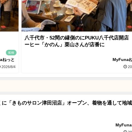
八千代市・52間の縁側のにPUKU八千代店開店
ーヒー「かのん」栗山さんが店番に
船橋
naねっと
MyFuna
2026/8/4
20
くに「きものサロン津田沼店」オープン、着物を通して地域
MyFun