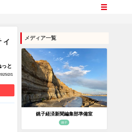
メディア一覧
ティ
aねっと
025/2/1
銚子経済新聞編集部準備室
銚子