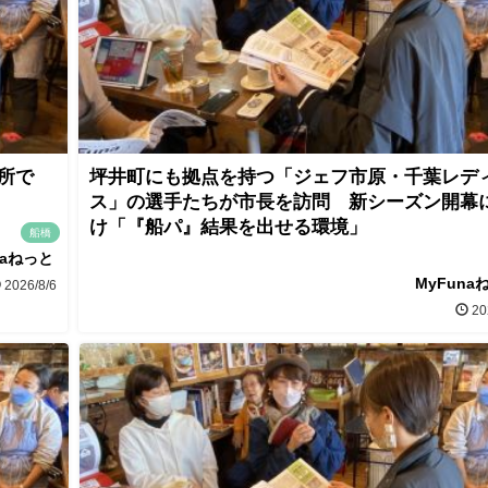
所で
坪井町にも拠点を持つ「ジェフ市原・千葉レデ
ス」の選手たちが市長を訪問 新シーズン開幕
け「『船パ』結果を出せる環境」
船橋
naねっと
MyFuna
2026/8/6
20