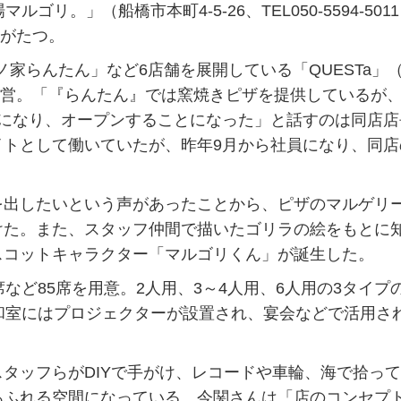
。」（船橋市本町4-5-26、TEL050-5594-501
月がたつ。
地ノ家らんたん」など6店舗を展開している「QUESTa」
）が運営。「『らんたん』では窯焼きピザを提供しているが
話になり、オープンすることになった」と話すのは同店店
イトとして働いていたが、昨年9月から社員になり、同店
出したいという声があったことから、ピザのマルゲリ
けた。また、スタッフ仲間で描いたゴリラの絵をもとに
スコットキャラクター「マルゴリくん」が誕生した。
ど85席を用意。2人用、3～4人用、6人用の3タイプ
和室にはプロジェクターが設置され、宴会などで活用さ
タッフらがDIYで手がけ、レコードや車輪、海で拾っ
あふれる空間になっている。今関さんは「店のコンセプ