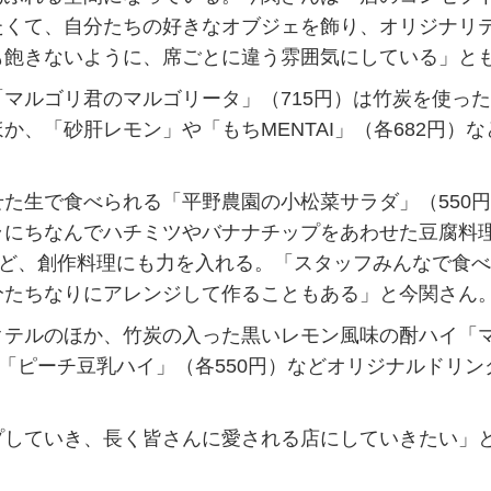
たくて、自分たちの好きなオブジェを飾り、オリジナリ
も飽きないように、席ごとに違う雰囲気にしている」と
マルゴリ君のマルゴリータ」（715円）は竹炭を使っ
、「砂肝レモン」や「もちMENTAI」（各682円）な
た生で食べられる「平野農園の小松菜サラダ」（550
ラにちなんでハチミツやバナナチップをあわせた豆腐料
など、創作料理にも力を入れる。「スタッフみんなで食
分たちなりにアレンジして作ることもある」と今関さん
テルのほか、竹炭の入った黒いレモン風味の酎ハイ「
」「ピーチ豆乳ハイ」（各550円）などオリジナルドリン
していき、長く皆さんに愛される店にしていきたい」