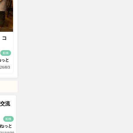
 コ
船橋
ねっと
26/8/3
交流
船橋
aねっと