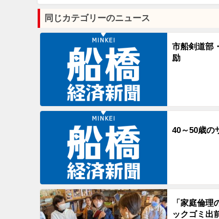
同じカテゴリーのニュース
市船剣道部
励
40～50歳
「家庭倫理
ックゴミ出