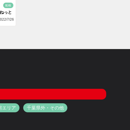
船橋
aねっと
022/7/26
房エリア
千葉県外・その他