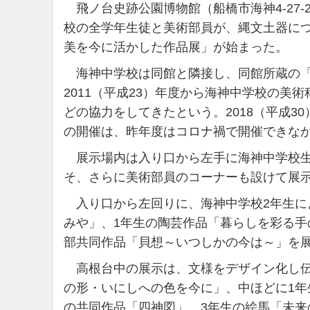
飛ノ台史跡公園博物館（船橋市海神4-27-2、T
校の全学年生徒と美術部員が、縄文土器に
美を今に活かした作品展」が始まった。
海神中学校は同館と隣接し、同館所蔵の「
2011（平成23）年度から海神中学校の
どの協力をしてきたという。2018（平成
の開催は、昨年度はコロナ禍で開催できなか
展示場内は入り口から左手に海神中学校生
そ、さらに美術部員のコーナーも設けて展
入り口から左回りに、海神中学校2年生に
みや」、1年生の陶芸作品「暮らしを彩る手
部共同作品「貝想～いつしかの今は～」を
高根台中の展示は、文様をデザイン化し伝統
の形・いにしへの色を今に」、中ほどに1
の共同作品「四神図」、3年生の絵馬「未