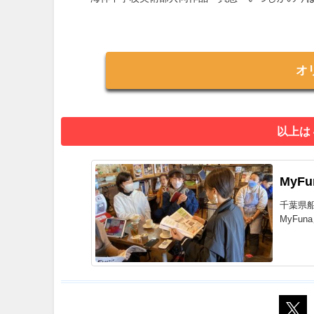
オ
以上は
MyF
千葉県
MyFu