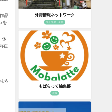
外房情報ネットワーク
作品
点を
九十九里・外房
。休
内在
いを込
もばらって編集部
茂原