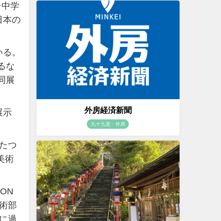
台中学
日本の
いる。
るな
同展
外房経済新聞
展示
九十九里・外房
たつ
美術
ON
術部
に過