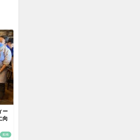
ィー
に向
船橋