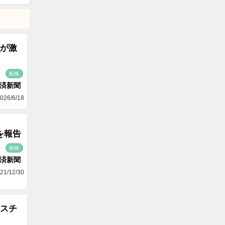
が激
船橋
済新聞
026/6/18
を報告
船橋
済新聞
21/12/30
スチ