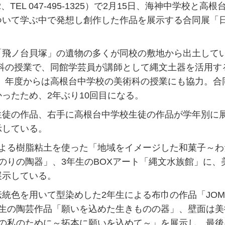
EL 047-495-1325）で2月15日、海神中学校と高根
ついて学ぶ中で発想し創作した作品を展示する合同展「
飛ノ台貝塚」の遺物の多くが同校の敷地から出土して
美術科の授業で、同館学芸員が講師として縄文土器を活用す
30）年度からは高根台中学校の美術科の授業にも協力。合
ったため、2年ぶり10回目になる。
徒の作品、右手に高根台中学校生徒の作品が学年別に
示している。
よる樹脂粘土を使った「地域をイメージした和菓子～わ
のりの陶器」、3年生のBOXアート「縄文水族館」に、
展示している。
色を用いて型染めした2年生による布巾の作品「JOM
年生の陶芸作品「願いを込めた生きものの器」、壁面は美
来の私のために～拓本に願いを込めて～」を展示し、最後