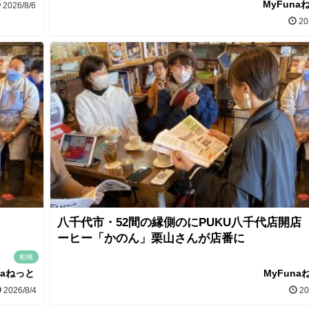
MyFuna
2026/8/6
20
八千代市・52間の縁側のにPUKU八千代店開店
ーヒー「かのん」栗山さんが店番に
船橋
naねっと
MyFuna
2026/8/4
20