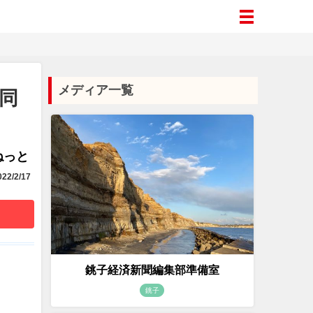
メディア一覧
同
aねっと
22/2/17
銚子経済新聞編集部準備室
銚子