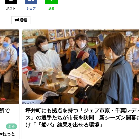
ポスト
シェア
送る
通報
所で
坪井町にも拠点を持つ「ジェフ市原・千葉レデ
ス」の選手たちが市長を訪問 新シーズン開幕
け「『船パ』結果を出せる環境」
船橋
naねっと