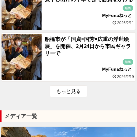
船橋
MyFunaねっと
2026/2/11
船橋市が「国貞×国芳×広重の浮世絵
展」を開催、2月24日から市民ギャラ
リーで
船橋
MyFunaねっと
2026/2/19
もっと見る
メディア一覧