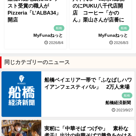
スト受賞の職人が
のにPUKU八千代店開
Pizzeria「L’ALBA34」
店 コーヒー「かの
開店
ん」栗山さんが店番に
船橋
船橋
MyFunaねっと
MyFunaねっと
2026/8/4
2026/8/3
同じカテゴリーのニュース
船橋ベイエリア一帯で「ふなばしハワ
イアンフェスティバル」 2万人来場
船橋
船橋経済新聞
2023/9/27
実籾に「中華そば つげや」 素朴な
煮干し出汁の中華そばで勝負をかける