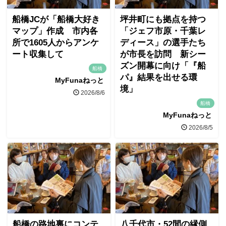
船橋JCが「船橋大好き
坪井町にも拠点を持つ
マップ」作成 市内各
「ジェフ市原・千葉レ
所で1605人からアンケ
ディース」の選手たち
ート収集して
が市長を訪問 新シー
ズン開幕に向け「『船
船橋
パ』結果を出せる環
MyFunaねっと
境」
2026/8/6
船橋
MyFunaねっと
2026/8/5
船橋の路地裏にコンテ
八千代市・52間の縁側