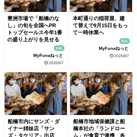
豊洲市場で「船橋のな
本町通りの稲荷屋、建
し」の旬を全国へPR
て替えで9月15日をもっ
トップセールス今年1番
て一時休業へ
の盛り上がりを見せる
船橋
MyFunaねっと
船橋
MyFunaねっと
2026/8/7
2026/8/7
船橋市内にサンズ・ダ
船橋市地域保健課と船
イナー姉妹店「サン
橋本社の「ランドロー
ズ・タケリア」出店
ム」が食育で連携 各