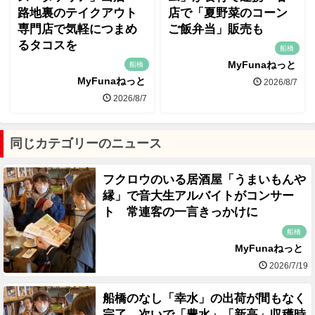
路地裏のテイクアウト
店で「夏野菜のコーン
専門店で気軽につまめ
ご飯弁当」販売も
るタコスを
船橋
MyFunaねっと
船橋
MyFunaねっと
2026/8/7
2026/8/7
同じカテゴリーのニュース
フクロウのいる居酒屋「うまいもんや
縁」で音大生アルバイトがコンサー
ト 常連客の一言きっかけに
船橋
MyFunaねっと
2026/7/19
船橋のなし「幸水」の出荷が間もなく
完了、次いで「豊水」「新高」収穫時