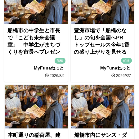
船橋市の中学生と市長
豊洲市場で「船橋のな
で「こども未来会議
し」の旬を全国へPR
室」 中学生がまちづ
トップセールス今年1番
くりを市長へプレゼン
の盛り上がりを見せる
船橋
船橋
MyFunaねっと
MyFunaねっと
2026/8/9
2026/8/7
本町通りの稲荷屋、建
船橋市内にサンズ・ダ