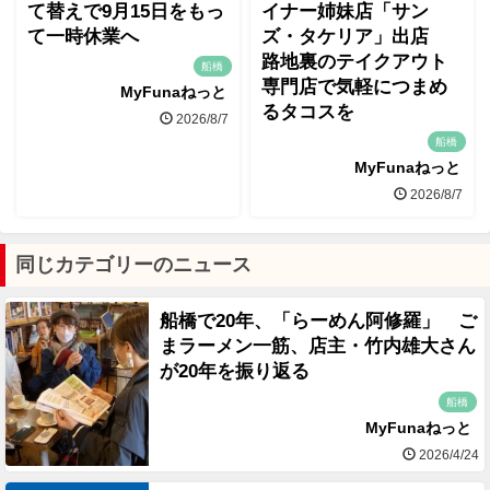
て替えで9月15日をもっ
イナー姉妹店「サン
て一時休業へ
ズ・タケリア」出店
路地裏のテイクアウト
船橋
専門店で気軽につまめ
MyFunaねっと
るタコスを
2026/8/7
船橋
MyFunaねっと
2026/8/7
同じカテゴリーのニュース
船橋で20年、「らーめん阿修羅」 ご
まラーメン一筋、店主・竹内雄大さん
が20年を振り返る
船橋
MyFunaねっと
2026/4/24