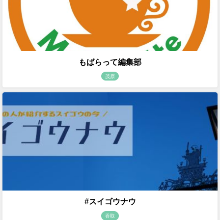
もばらって編集部
茂原
#スイゴウナウ
香取