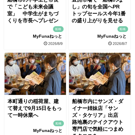
で「こども未来会議
し」の旬を全国へPR
室」 中学生がまちづ
トップセールス今年1番
くりを市長へプレゼン
の盛り上がりを見せる
船橋
船橋
MyFunaねっと
MyFunaねっと
2026/8/9
2026/8/7
本町通りの稲荷屋、建
船橋市内にサンズ・ダ
て替えで9月15日をもっ
イナー姉妹店「サン
て一時休業へ
ズ・タケリア」出店
路地裏のテイクアウト
船橋
専門店で気軽につまめ
MyFunaねっと