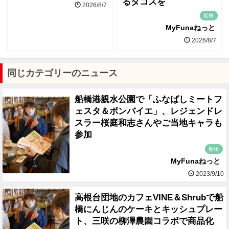
るタコスを
2026/8/7
船橋
MyFunaねっと
2026/8/7
同じカテゴリーのニュース
船橋港親水公園で「ふなばしミートフ
ェスタ＆ボンバイエ」、レジェンドレ
スラー桜庭和志さんやご当地キャラも
参加
船橋
MyFunaねっと
2023/9/10
高根台団地のカフェVINE＆Shrubで船
橋にんじんのケーキとキッシュプレー
ト、三咲の柳澤農園コラボで商品化