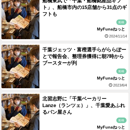
船橋東武で「千葉・船橋銘産品ギフ
ト」、船橋市内の15店舗から31点のギ
フトも
船橋
MyFunaねっと
2024/11/14
千葉ジェッツ・富樫選手らがららぽー
とで報告会、整理券獲得に朝7時から
ブースターが列
船橋
MyFunaねっと
2023/6/4
北習志野に「千葉ベーカリー
Lanze（ランツェ）」、千葉愛あふれ
るパン屋さん
船橋
MyFunaねっと