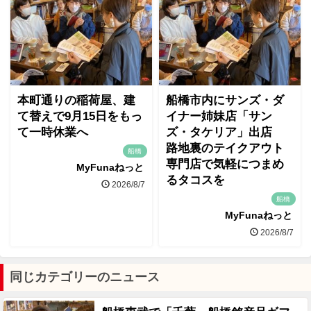
本町通りの稲荷屋、建
船橋市内にサンズ・ダ
て替えで9月15日をもっ
イナー姉妹店「サン
て一時休業へ
ズ・タケリア」出店
路地裏のテイクアウト
船橋
専門店で気軽につまめ
MyFunaねっと
るタコスを
2026/8/7
船橋
MyFunaねっと
2026/8/7
同じカテゴリーのニュース