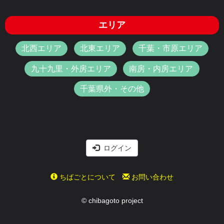
エリア
北西エリア
北東エリア
千葉・市原エリア
九十九里・外房エリア
南房・内房エリア
千葉県外・その他
ログイン
ちばごとについて
お問い合わせ
© chibagoto project