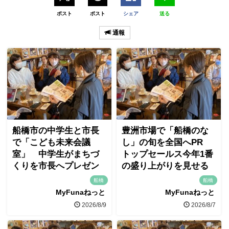
ポスト
ポスト
シェア
送る
通報
船橋市の中学生と市長
豊洲市場で「船橋のな
で「こども未来会議
し」の旬を全国へPR
室」 中学生がまちづ
トップセールス今年1番
くりを市長へプレゼン
の盛り上がりを見せる
船橋
船橋
MyFunaねっと
MyFunaねっと
2026/8/9
2026/8/7