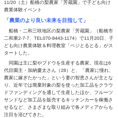
11/20（土）船橋の梨農家「芳蔵園」で子ども向け
農業体験イベント
「農業のより良い未来を目指して」
船橋・二和三咲地区の梨農家「芳蔵園」（船橋市
二和東2-7-7、TEL070-8443-1174）で11月20日、子
ども向け農業体験＆料理教室「ベジとるとる」がス
タートした。
同園は主に梨やブドウを生産する農家。現在は6
代目園主・加納慶太さん（28）と、「農家に憧れ、
農家に嫁ぎたかった」という妻の智恵さんが主とな
り、近年では廃棄対象の梨を使った加工品をクラウ
ドファンディングを通して生産したほか、フルーツ
サンドなど加工品を販売するキッチンカーを稼働さ
せるなど、さまざまな取り組みで各メディアからも
注目を浴びてきた。