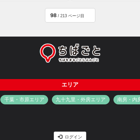
98
/ 213 ページ目
エリア
千葉・市原エリア
九十九里・外房エリア
南房・内
ログイン