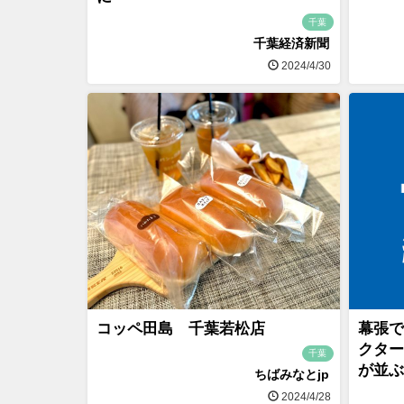
千葉
千葉経済新聞
2024/4/30
コッペ田島 千葉若松店
幕張で
クター
千葉
が並ぶ
ちばみなとjp
2024/4/28