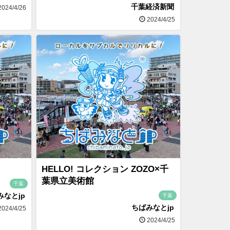
千葉経済新聞
024/4/26
2024/4/25
HELLO! コレクション ZOZO×千
葉県立美術館
千葉
みなとjp
千葉
ちばみなとjp
024/4/25
2024/4/25