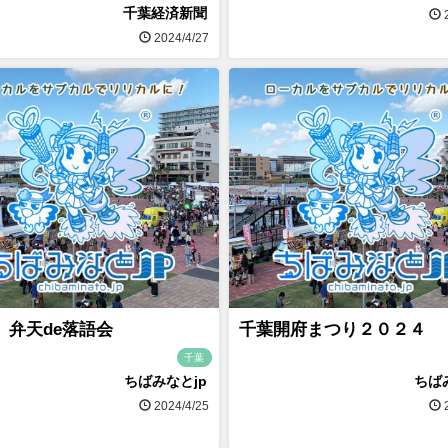
千葉経済新聞
2
2024/4/27
 弁天de落語会
千葉開府まつり２０２４
千葉
ちばみなとjp
ちば
2024/4/25
2