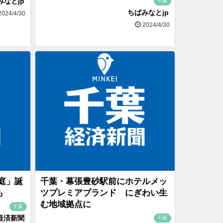
みなとjp
千葉
ちばみなとjp
024/4/30
2024/4/30
庭」誕
千葉・幕張豊砂駅前にホテルメッ
も
ツプレミアブランド にぎわい生
む地域拠点に
千葉
経済新聞
千葉