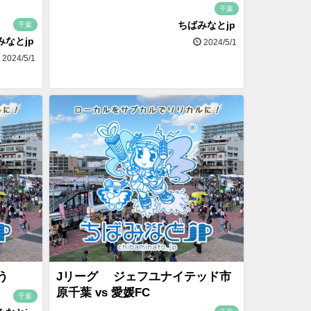
千葉
ちばみなとjp
千葉
みなとjp
2024/5/1
2024/5/1
よう
Jリーグ ジェフユナイテッド市
原千葉 vs 愛媛FC
千葉