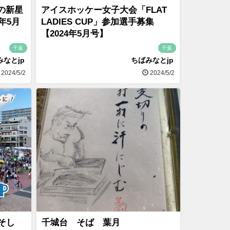
の新星
アイスホッケー女子大会「FLAT
年5月
LADIES CUP」参加選手募集
【2024年5月号】
千葉
千葉
みなとjp
ちばみなとjp
2024/5/2
2024/5/2
そし
千城台 そば 葉月