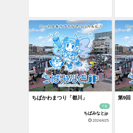
ちばかわまつり「都川」
第9回
千葉
ちばみなとjp
2024/4/25