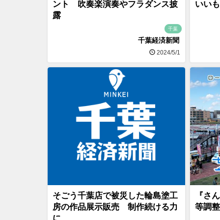
ント 吹奏楽演奏やフラダンス披
いいも
露
千葉
千葉経済新聞
2024/5/1
そごう千葉店で被災した輪島塗工
『さん
房の作品展示販売 制作続ける力
等調整
に