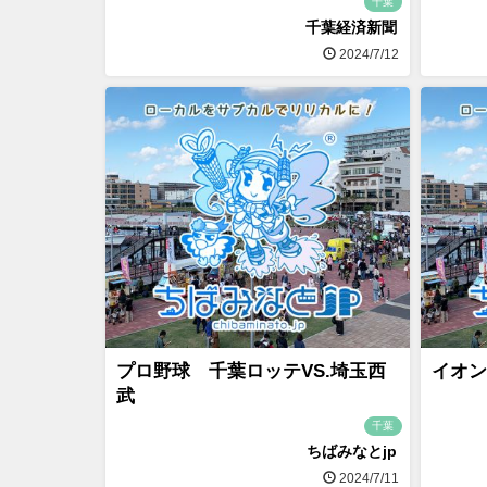
千葉
千葉経済新聞
2024/7/12
プロ野球 千葉ロッテVS.埼玉西
イオン
武
千葉
ちばみなとjp
2024/7/11