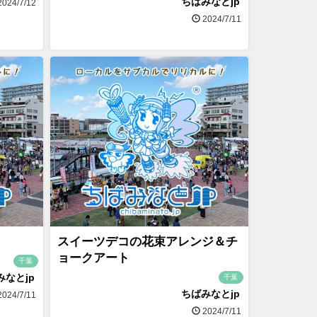
ちばみなとjp
024/7/12
2024/7/11
スイーツデコの花束アレンジ＆チ
ョークアート
千葉
みなとjp
千葉
ちばみなとjp
024/7/11
2024/7/11