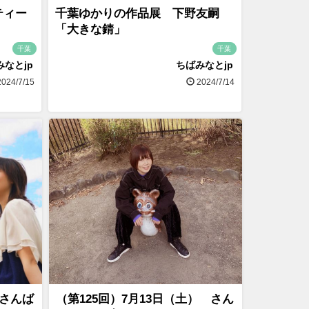
ンティー
千葉ゆかりの作品展 下野友嗣
「大きな錆」
千葉
千葉
みなとjp
ちばみなとjp
024/7/15
2024/7/14
）さんば
（第125回）7月13日（土） さん