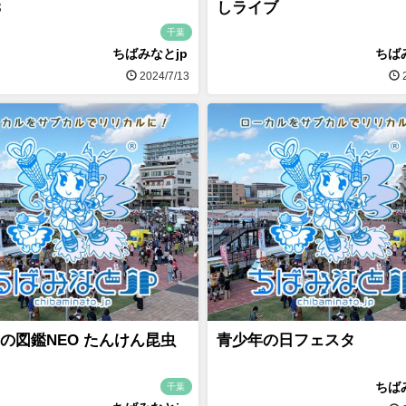
3
しライブ
千葉
ちばみなとjp
ちば
2024/7/13
2
の図鑑NEO たんけん昆虫
青少年の日フェスタ
ちば
千葉