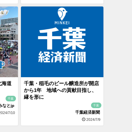
北海道
千葉・稲毛のビール醸造所が開店
から1年 地域への貢献目指し、
縁を形に
千葉
みなとjp
千葉
千葉経済新聞
024/7/10
2024/7/9