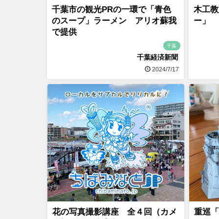
千葉市の観光PRの一環で「青色
木工教
のスープ」ラーメン アリオ蘇我
ー」
で提供
千葉
千葉経済新聞
2024/7/17
花の写真撮影講座 全４回（カメ
重巡「