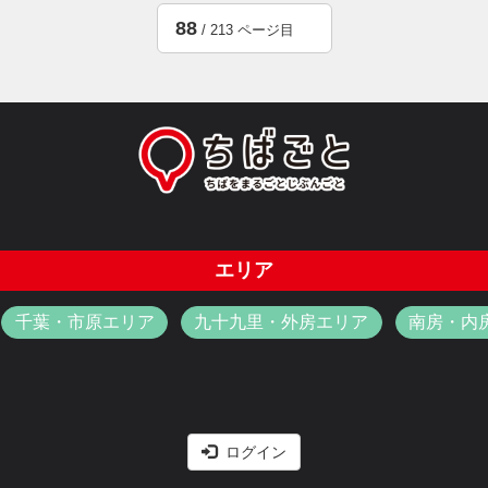
88
/ 213 ページ目
エリア
千葉・市原エリア
九十九里・外房エリア
南房・内
ログイン