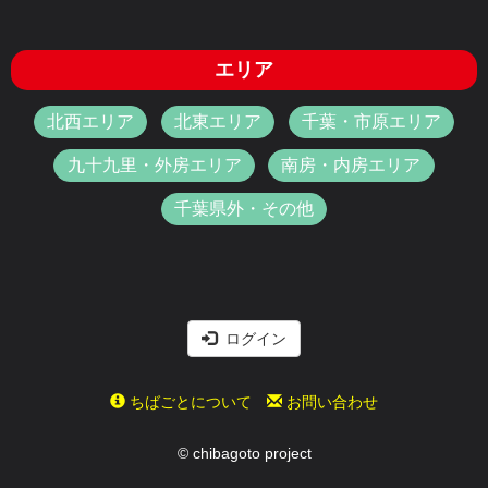
エリア
北西エリア
北東エリア
千葉・市原エリア
九十九里・外房エリア
南房・内房エリア
千葉県外・その他
ログイン
ちばごとについて
お問い合わせ
© chibagoto project