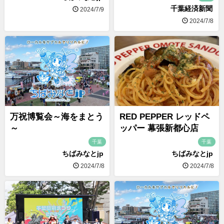
千葉経済新聞
2024/7/9
2024/7/8
万祝博覧会～海をまとう
RED PEPPER レッドペ
～
ッパー 幕張新都心店
千葉
千葉
ちばみなとjp
ちばみなとjp
2024/7/8
2024/7/8