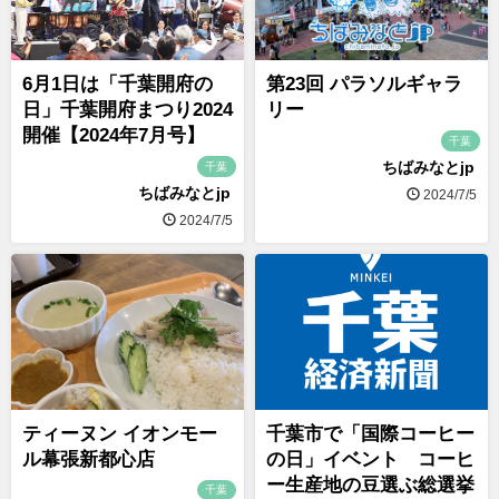
6月1日は「千葉開府の
第23回 パラソルギャラ
日」千葉開府まつり2024
リー
開催【2024年7月号】
千葉
ちばみなとjp
千葉
ちばみなとjp
2024/7/5
2024/7/5
ティーヌン イオンモー
千葉市で「国際コーヒー
ル幕張新都心店
の日」イベント コーヒ
ー生産地の豆選ぶ総選挙
千葉