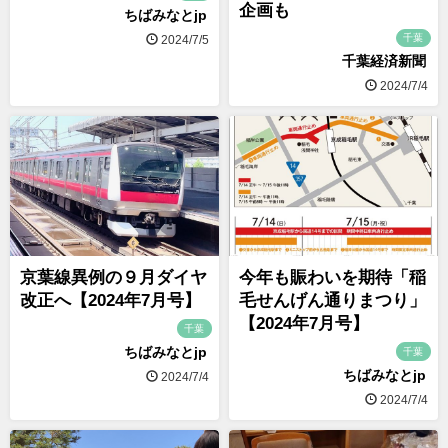
企画も
ちばみなとjp
千葉
2024/7/5
千葉経済新聞
2024/7/4
京葉線異例の９月ダイヤ
今年も賑わいを期待「稲
改正へ【2024年7月号】
毛せんげん通りまつり」
【2024年7月号】
千葉
ちばみなとjp
千葉
ちばみなとjp
2024/7/4
2024/7/4