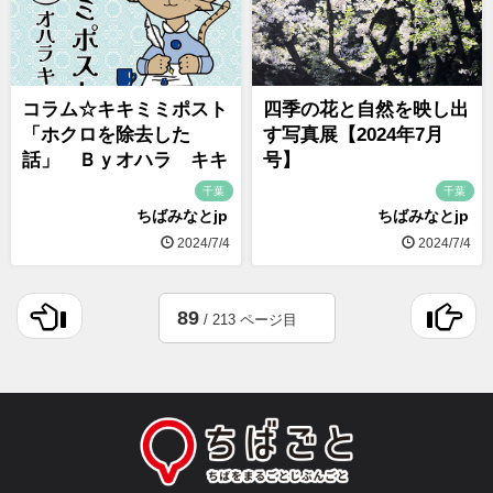
コラム☆キキミミポスト
四季の花と自然を映し出
「ホクロを除去した
す写真展【2024年7月
話」 Ｂｙオハラ キキ
号】
千葉
千葉
ちばみなとjp
ちばみなとjp
2024/7/4
2024/7/4
89
/ 213 ページ目