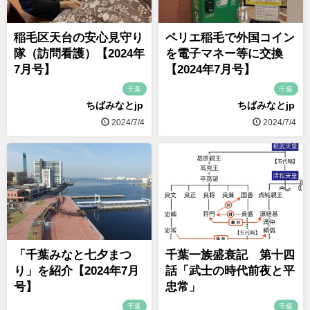
稲毛区天台の安心見守り
ペリエ稲毛で外国コイン
隊（訪問看護）【2024年
を電子マネー等に交換
7月号】
【2024年7月号】
千葉
千葉
ちばみなとjp
ちばみなとjp
2024/7/4
2024/7/4
「千葉みなと七夕まつ
千葉一族盛衰記 第十四
り」を紹介【2024年7月
話「武士の時代前夜と平
号】
忠常」
千葉
千葉