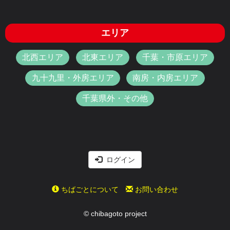
エリア
北西エリア
北東エリア
千葉・市原エリア
九十九里・外房エリア
南房・内房エリア
千葉県外・その他
ログイン
ちばごとについて
お問い合わせ
© chibagoto project