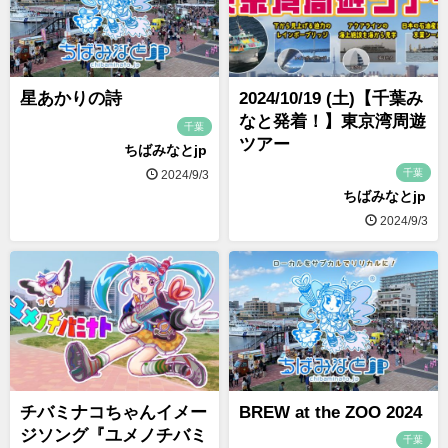
星あかりの詩
2024/10/19 (土)【千葉み
なと発着！】東京湾周遊
千葉
ツアー
ちばみなとjp
千葉
2024/9/3
ちばみなとjp
2024/9/3
チバミナコちゃんイメー
BREW at the ZOO 2024
ジソング『ユメノチバミ
千葉