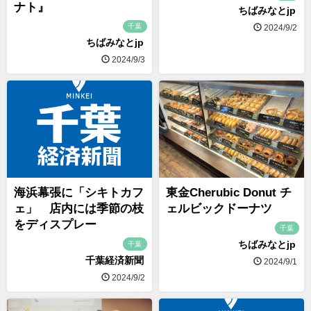
ナト』
ちばみなとjp
千葉
2024/9/2
ちばみなとjp
2024/9/3
海浜幕張に「シキトカフ
東金Cherubic Donut チ
ェ」 店内には季節の枝
ェルビックドーナツ
をディスプレー
千葉
ちばみなとjp
千葉
千葉経済新聞
2024/9/1
2024/9/2