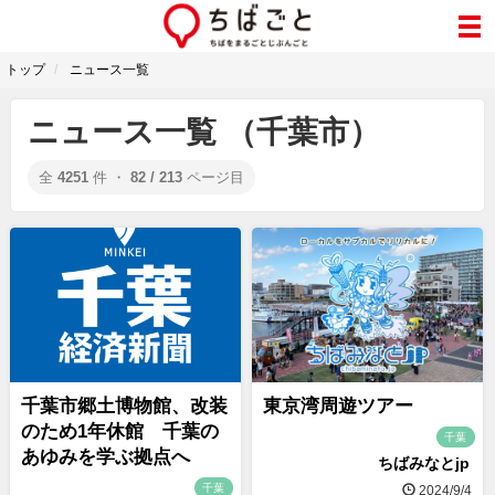
トップ
ニュース一覧
ニュース一覧 （千葉市）
全
4251
件 ・
82 / 213
ページ目
千葉市郷土博物館、改装
東京湾周遊ツアー
のため1年休館 千葉の
千葉
あゆみを学ぶ拠点へ
ちばみなとjp
千葉
2024/9/4