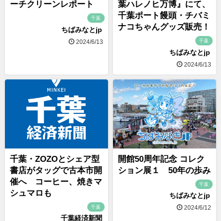
ーチクリーンレポート
葉ハレノヒ万博』にて、
千葉ポート饅頭・チバミ
千葉
ナコちゃんグッズ販売！
ちばみなとjp
千葉
2024/6/13
ちばみなとjp
2024/6/13
千葉・ZOZOとシェア型
開館50周年記念 コレク
書店がタッグで古本市開
ション展１ 50年の歩み
催へ コーヒー、焼きマ
千葉
シュマロも
ちばみなとjp
千葉
2024/6/12
千葉経済新聞