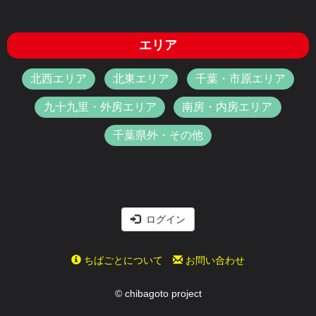
エリア
北西エリア
北東エリア
千葉・市原エリア
九十九里・外房エリア
南房・内房エリア
千葉県外・その他
ログイン
ちばごとについて
お問い合わせ
© chibagoto project