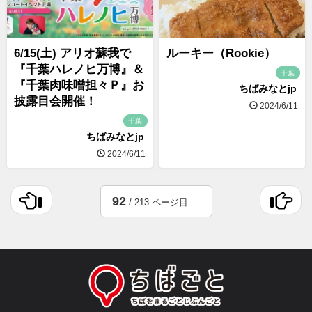
6/15(土) アリオ蘇我で
ルーキー（Rookie）
『千葉ハレノヒ万博』＆
千葉
『千葉肉味噌担々Ｐ』お
ちばみなとjp
披露目会開催！
2024/6/11
千葉
ちばみなとjp
2024/6/11
92
/ 213 ページ目