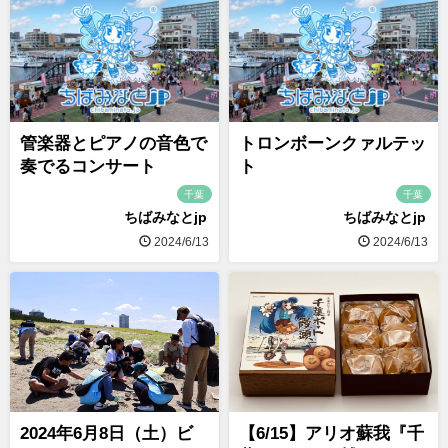
管楽器とピアノの音色で
トロンボーンクァルテッ
奏でるコンサート
ト
千葉
千葉
ちばみなとjp
ちばみなとjp
2024/6/13
2024/6/13
2024年6月8日（土）ビ
【6/15】アリオ蘇我『千