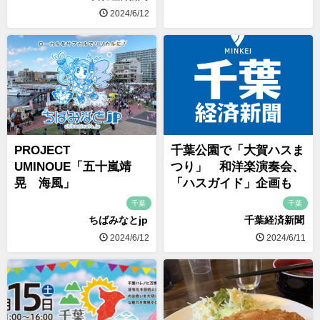
2024/6/12
PROJECT
千葉公園で「大賀ハスま
UMINOUE「五十嵐靖
つり」 和洋楽演奏会、
晃 海風」
「ハスガイド」企画も
千葉
千葉
ちばみなとjp
千葉経済新聞
2024/6/12
2024/6/11