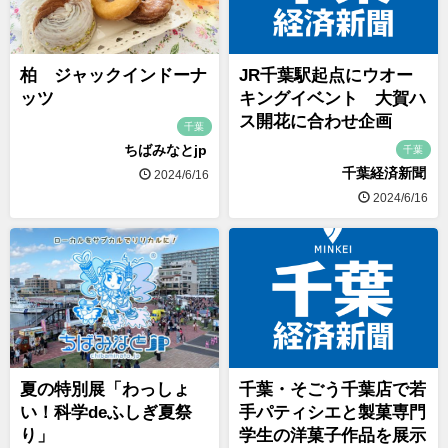
柏 ジャックインドーナ
JR千葉駅起点にウオー
ッツ
キングイベント 大賀ハ
ス開花に合わせ企画
千葉
ちばみなとjp
千葉
千葉経済新聞
2024/6/16
2024/6/16
夏の特別展「わっしょ
千葉・そごう千葉店で若
い！科学deふしぎ夏祭
手パティシエと製菓専門
り」
学生の洋菓子作品を展示