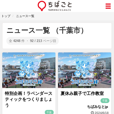
トップ
ニュース一覧
ニュース一覧 （千葉市）
全
4248
件 ・
92 / 213
ページ目
特別企画！ラベンダース
夏休み親子で工作教室
ティックをつくりましょ
千葉
う
ちばみなとjp
千葉
2024/6/18