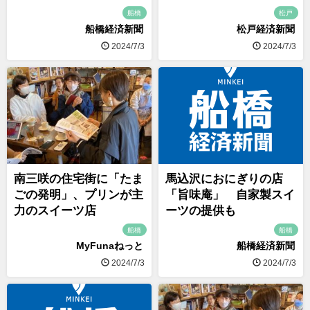
船橋
松戸
船橋経済新聞
松戸経済新聞
2024/7/3
2024/7/3
南三咲の住宅街に「たま
馬込沢におにぎりの店
ごの発明」、プリンが主
「旨味庵」 自家製スイ
力のスイーツ店
ーツの提供も
船橋
船橋
MyFunaねっと
船橋経済新聞
2024/7/3
2024/7/3