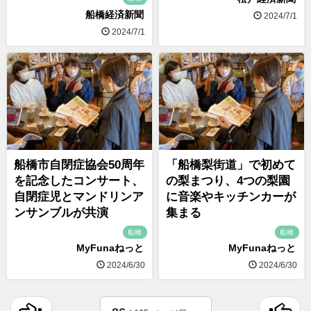
船橋経済新聞
2024/7/1
2024/7/1
船橋市自閉症協会50周年
「船橋梨街道」で初めて
を記念したコンサート、
の梨まつり、4つの梨園
自閉症児とマンドリンア
に音楽やキッチンカーが
ンサンブルが共演
集まる
船橋
船橋
MyFunaねっと
MyFunaねっと
2024/6/30
2024/6/30