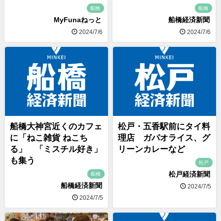
船橋
船橋
MyFunaねっと
船橋経済新聞
2024/7/6
2024/7/6
船橋大神宮近くのカフェ
松戸・五香駅前にタイ料
に「ねこ雑貨 ねこち
理店 ガパオライス、グ
る」 「ミスチル好き」
リーンカレーなど
も集う
松戸
松戸経済新聞
船橋
船橋経済新聞
2024/7/5
2024/7/5