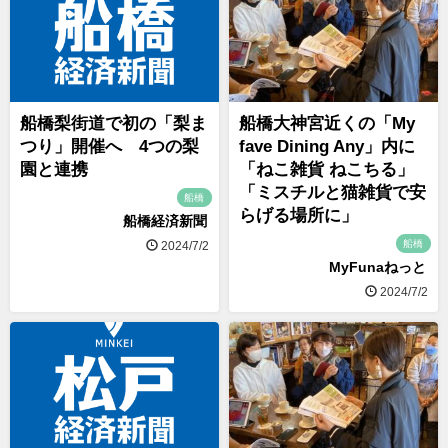
船橋梨街道で初の「梨ま
船橋大神宮近くの「My
つり」開催へ 4つの梨
fave Dining Any」内に
園と連携
「ねこ雑貨 ねこちる」
「ミスチルと猫雑貨で安
船橋
らげる場所に」
船橋経済新聞
船橋
2024/7/2
MyFunaねっと
2024/7/2