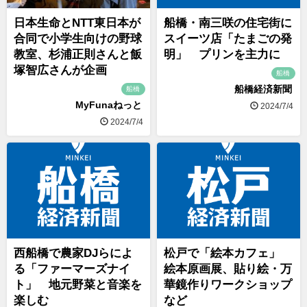
日本生命とNTT東日本が
船橋・南三咲の住宅街に
合同で小学生向けの野球
スイーツ店「たまごの発
教室、杉浦正則さんと飯
明」 プリンを主力に
塚智広さんが企画
船橋
船橋経済新聞
船橋
MyFunaねっと
2024/7/4
2024/7/4
西船橋で農家DJらによ
松戸で「絵本カフェ」
る「ファーマーズナイ
絵本原画展、貼り絵・万
ト」 地元野菜と音楽を
華鏡作りワークショップ
楽しむ
など