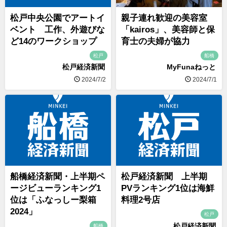
松戸中央公園でアートイ
親子連れ歓迎の美容室
ベント 工作、外遊びな
「kairos」、美容師と保
ど14のワークショップ
育士の夫婦が協力
松戸
船橋
松戸経済新聞
MyFunaねっと
2024/7/2
2024/7/1
船橋経済新聞・上半期ペ
松戸経済新聞 上半期
ージビューランキング1
PVランキング1位は海鮮
位は「ふなっしー梨箱
料理2号店
2024」
松戸
松戸経済新聞
船橋