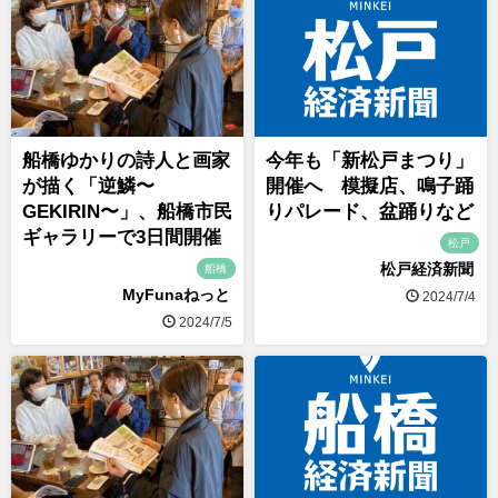
船橋ゆかりの詩人と画家
今年も「新松戸まつり」
が描く「逆鱗〜
開催へ 模擬店、鳴子踊
GEKIRIN〜」、船橋市民
りパレード、盆踊りなど
ギャラリーで3日間開催
松戸
松戸経済新聞
船橋
MyFunaねっと
2024/7/4
2024/7/5