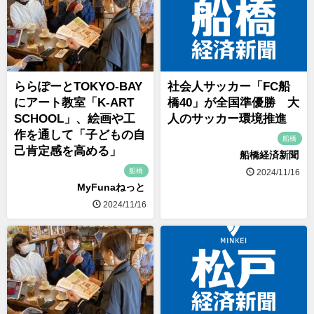
ららぽーとTOKYO-BAY
社会人サッカー「FC船
にアート教室「K-ART
橋40」が全国準優勝 大
SCHOOL」、絵画や工
人のサッカー環境推進
作を通して「子どもの自
船橋
己肯定感を高める」
船橋経済新聞
船橋
2024/11/16
MyFunaねっと
2024/11/16