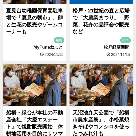
夏見台幼稚園保育園駐車
松戸・21世紀の森と広場
場で「夏見の朝市」、卵
で「大農業まつり」 野
と生花の販売やゲームコ
菜、花卉の品評会や販売
ーナーも
など
船橋
松戸
MyFunaねっと
松戸経済新聞
2024/11/15
2024/11/15
船橋・緑台が本社の不動
天沼池弁天公園で「船橋
産会社「大慶エステー
市農水産祭」、小松菜焼
ト」で焼酎販売開始 休
きそばやコノシロを使っ
耕地活用を目的にサツマ
たつみれ汁も