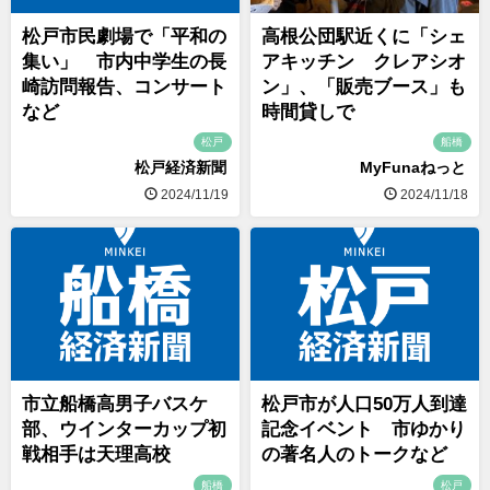
松戸市民劇場で「平和の
高根公団駅近くに「シェ
集い」 市内中学生の長
アキッチン クレアシオ
崎訪問報告、コンサート
ン」、「販売ブース」も
など
時間貸しで
松戸
船橋
松戸経済新聞
MyFunaねっと
2024/11/19
2024/11/18
市立船橋高男子バスケ
松戸市が人口50万人到達
部、ウインターカップ初
記念イベント 市ゆかり
戦相手は天理高校
の著名人のトークなど
船橋
松戸