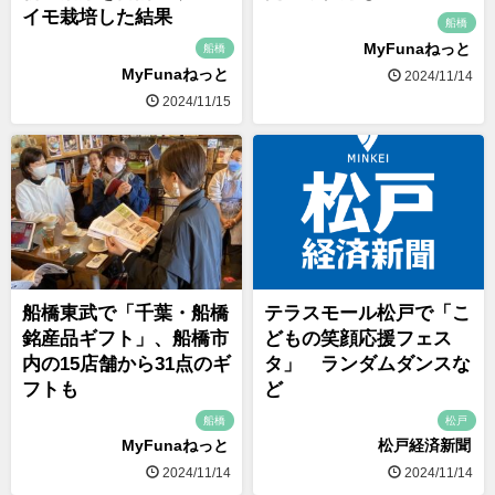
イモ栽培した結果
船橋
MyFunaねっと
船橋
MyFunaねっと
2024/11/14
2024/11/15
船橋東武で「千葉・船橋
テラスモール松戸で「こ
銘産品ギフト」、船橋市
どもの笑顔応援フェス
内の15店舗から31点のギ
タ」 ランダムダンスな
フトも
ど
船橋
松戸
MyFunaねっと
松戸経済新聞
2024/11/14
2024/11/14