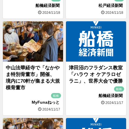
船橋経済新聞
松戸経済新聞
2024/11/18
2024/11/18
中山法華経寺で「なかや
津田沼のフラダンス教室
ま特別骨董市」開催、
「ハラウ オ ケアラロゼ
境内に70軒が集まる大規
ラニ」、世界大会で優勝
模骨董市
船橋
船橋経済新聞
船橋
MyFunaねっと
2024/11/17
2024/11/17