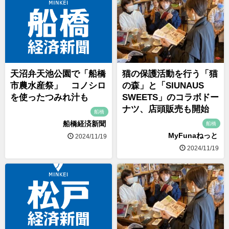
天沼弁天池公園で「船橋
猫の保護活動を行う「猫
市農水産祭」 コノシロ
の森」と「SIUNAUS
を使ったつみれ汁も
SWEETS」のコラボドー
ナツ、店頭販売も開始
船橋
船橋経済新聞
船橋
MyFunaねっと
2024/11/19
2024/11/19