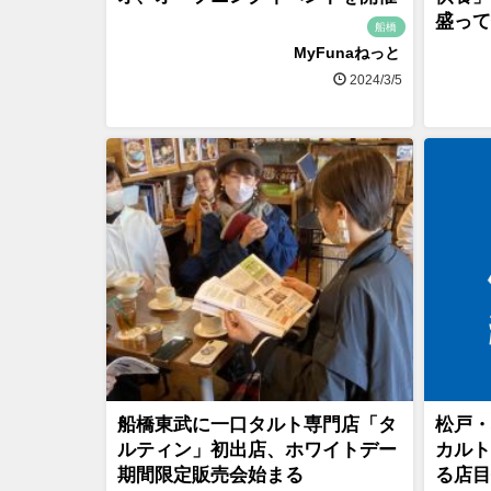
盛って
船橋
MyFunaねっと
2024/3/5
船橋東武に一口タルト専門店「タ
松戸・
ルティン」初出店、ホワイトデー
カルト
期間限定販売会始まる
る店目