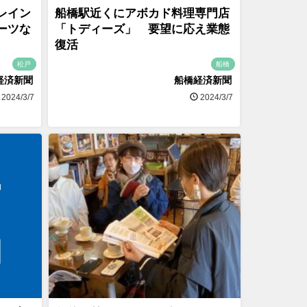
レイン
船橋駅近くにアボカド料理専門店
ーツな
「トディーズ」 要望に応え業態
復活
松戸
船橋
経済新聞
船橋経済新聞
2024/3/7
2024/3/7