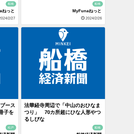
船橋
船橋
naねっと
MyFunaねっと
024/2/27
2024/2/26
0ブース
法華経寺周辺で「中山のおひなま
冊子を
つり」 70カ所超にひな人形やつ
るしびな
松戸
船橋