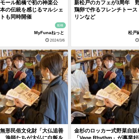
モール船橋で初の神楽公
新松戸のカフェが3周年 
本の伝統を感じるマルシェ
鶏卵で作るフレンチトース
トも同時開催
リンなど
船橋
MyFunaねっと
松戸
2024/3/6
無形民俗文化財「大仏追善
金杉のロッカー式野菜自販
、漁師たちが大仏に白飯を
「Vege Rhythm」が事業