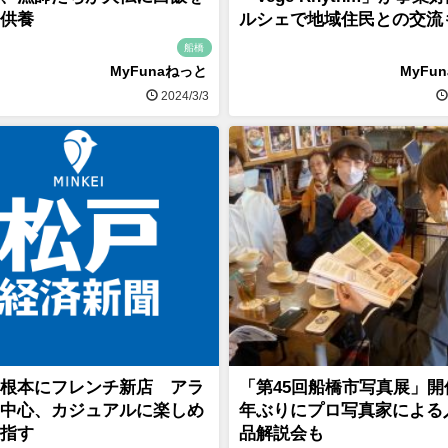
供養
ルシェで地域住民との交流
船橋
MyFunaねっと
MyFu
2024/3/3
根本にフレンチ新店 アラ
「第45回船橋市写真展」開
中心、カジュアルに楽しめ
年ぶりにプロ写真家による
指す
品解説会も