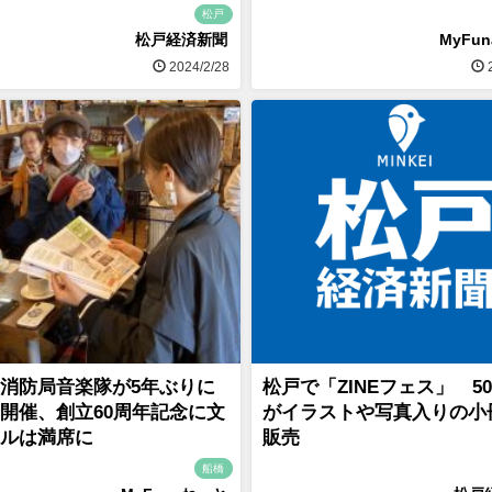
松戸
松戸経済新聞
MyFu
2024/2/28
2
消防局音楽隊が5年ぶりに
松戸で「ZINEフェス」 5
開催、創立60周年記念に文
がイラストや写真入りの小
ルは満席に
販売
船橋