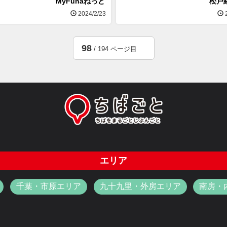
MyFunaねっと
松戸
2024/2/23
2
98
/ 194 ページ目
エリア
千葉・市原エリア
九十九里・外房エリア
南房・