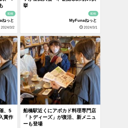
も
挙
船橋
船橋
naねっと
MyFunaねっと
2024/3/2
2024/3/1
催、5
船橋駅近くにアボカド料理専門店
入賞作
「トディーズ」が復活、新メニュ
ーも登場