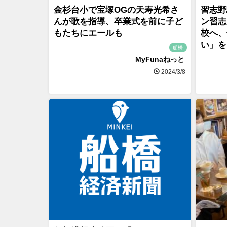
金杉台小で宝塚OGの天寿光希さ
習志野
んが歌を指導、卒業式を前に子ど
ン習志
もたちにエールも
校へ、
い」を
船橋
MyFunaねっと
2024/3/8