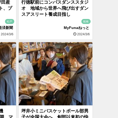
野田産
行徳駅前にコンパスダンススタジ
ト、プ
オ 地域から世界へ飛び出すダン
スアスリート養成目指し
松戸
船橋
経済新聞
MyFunaねっと
2024/3/6
2024/3/6
機
坪井小ミニバスケットボール部男
好調、マ
子が全国大会へ、創部以来初の快