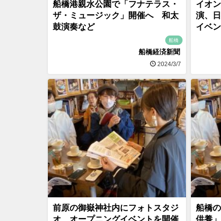
船橋港親水公園で「フナテラス・
イオン
ザ・ミュージック」開催へ 和太
演、日
鼓演奏など
イベン
船橋
船橋経済新聞
2024/3/7
前原の御嶽神社内にフォトスタジ
船橋の
オ、オープニングイベントを開催
供養」