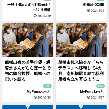
一般社団法人多古町観光まち
船橋経済新聞
づくり機構
2024/3/29
2024/3/29
船橋出身の若手俳優・綱
船橋市観光協会が「らら
啓永さんがららぽーとで
テラス」へ移転して4カ
初の舞台挨拶、船橋への
月、南船橋駅直結で駅利
思いを語る
用者も立ち寄るように
船橋
船橋
MyFunaねっと
MyFunaねっと
2024/3/28
2024/3/27