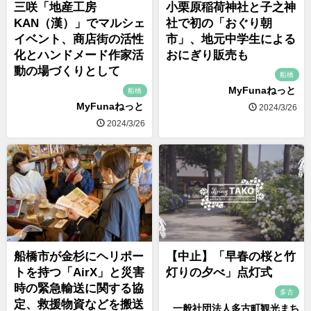
三咲「地産工房
小栗原稲荷神社と子之神
KAN（漢）」でマルシェ
社で初の「おぐり朝
イベント、商店街の活性
市」、地元中学生による
化とハンドメード作家活
おにぎり販売も
動の場づくりとして
船橋
MyFunaねっと
船橋
MyFunaねっと
2024/3/26
2024/3/26
船橋市が金杉にヘリポー
【中止】「早春の桜と竹
トを持つ「AirX」と災害
灯りの夕べ」点灯式
時の緊急輸送に関する協
多古
定、救援物資などを搬送
一般社団法人多古町観光まち