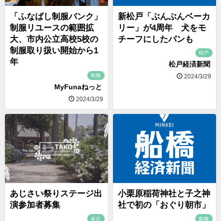
「ふなばし制服バンク」
新松戸「ぶんぶんベーカ
制服リユースの範囲拡
リー」が4周年 犬をモ
大、市内公立高校5校の
チーフにしたパンも
制服取り扱い開始から1
松戸
年
松戸経済新聞
船橋
2024/3/29
MyFunaねっと
2024/3/29
あじさい祭りステージ出
小栗原稲荷神社と子之神
演参加者募集
社で初の「おぐり朝市」
多古
船橋