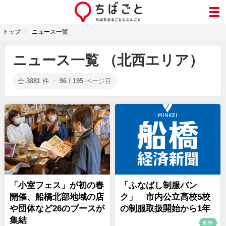
トップ
ニュース一覧
ニュース一覧 （北西エリア）
全
3881
件 ・
96 / 195
ページ目
「小室フェス」が初の春
「ふなばし制服バン
開催、船橋北部地域の店
ク」 市内公立高校5校
や団体など26のブースが
の制服取扱開始から1年
集結
船橋