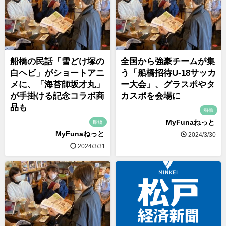
船橋の民話「雪どけ塚の
全国から強豪チームが集
白ヘビ」がショートアニ
う「船橋招待U-18サッカ
メに、「海苔師坂才丸」
ー大会」、グラスポやタ
が手掛ける記念コラボ商
カスポを会場に
品も
船橋
MyFunaねっと
船橋
MyFunaねっと
2024/3/30
2024/3/31