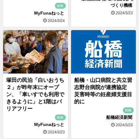
づくり機構
船橋
MyFunaねっと
2024/3/23
2024/3/24
塚田の民泊「白いおうち
船橋・山口病院と共立習
２」が昨年末にオープ
志野台病院が連携協定
ン、「車いすでも利用で
災害時等の妊産婦支援目
きるように」と1階はバ
的に
リアフリー
船橋
船橋経済新聞
船橋
MyFunaねっと
2024/3/23
2024/3/23