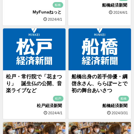
船橋経済新聞
船橋
MyFunaねっと
2024/4/1
2024/4/1
松戸・常行院で「花まつ
船橋出身の若手俳優・綱
り」 誕生仏の公開、音
啓永さん、ららぽーとで
楽ライブなど
初の舞台あいさつ
松戸
船橋
松戸経済新聞
船橋経済新聞
2024/4/1
2024/3/31