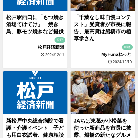
松戸駅西口に「もつ焼き
「千葉なし味自慢コンテ
酒場てけてけ」 焼き
スト」受賞者が市長に報
鳥、豚モツ焼きなど提供
告、最高賞は船橋市の植
草学さん
松戸
松戸経済新聞
船橋
MyFunaねっと
2024/12/11
2024/12/10
新松戸中央総合病院で看
JAちば東葛が小松菜を
護・介護イベント 子ど
使った新商品を市長に披
も用白衣試着、健康相談
露、船橋の新たなグルメ