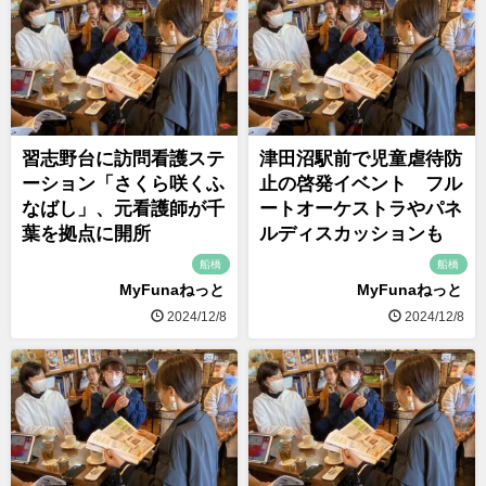
習志野台に訪問看護ステ
津田沼駅前で児童虐待防
ーション「さくら咲くふ
止の啓発イベント フル
なばし」、元看護師が千
ートオーケストラやパネ
葉を拠点に開所
ルディスカッションも
船橋
船橋
MyFunaねっと
MyFunaねっと
2024/12/8
2024/12/8