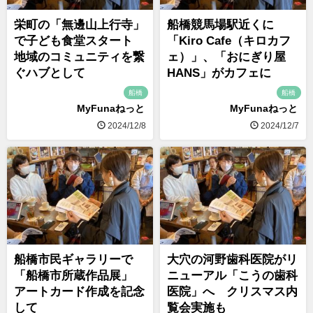
栄町の「無邊山上行寺」
船橋競馬場駅近くに
で子ども食堂スタート
「Kiro Cafe（キロカフ
地域のコミュニティを繋
ェ）」、「おにぎり屋
ぐハブとして
HANS」がカフェに
船橋
船橋
MyFunaねっと
MyFunaねっと
2024/12/8
2024/12/7
船橋市民ギャラリーで
大穴の河野歯科医院がリ
「船橋市所蔵作品展」
ニューアル「こうの歯科
アートカード作成を記念
医院」へ クリスマス内
して
覧会実施も