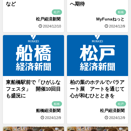
など
へ期待
松戸
船橋
松戸経済新聞
MyFunaねっと
2024/12/10
2024/12/9
東船橋駅前で「ひがふな
柏の葉のホテルでパラア
フェスタ」 開催10回目
ート展 アートを通じて
も盛況に
心が和むひとときを
船橋
松戸
船橋経済新聞
松戸経済新聞
2024/12/9
2024/12/9