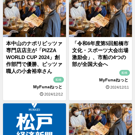
本中山のナポリピッツァ
「令和6年度第5回船橋市
専門店店主が「PIZZA
文化・スポーツ大会出場
WORLD CUP 2024」創
激励会」、市船の4つの
作部門で優勝、ピッツァ
部が全国大会へ
職人の小倉裕幸さん
船橋
MyFunaねっと
船橋
MyFunaねっと
2024/12/11
2024/12/12