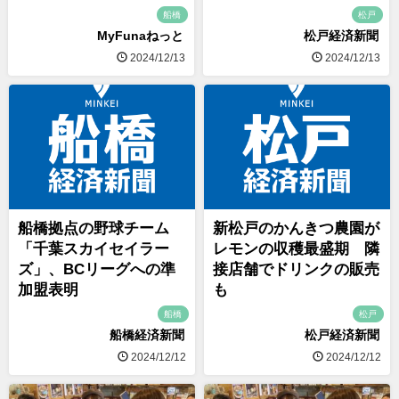
船橋
松戸
MyFunaねっと
松戸経済新聞
2024/12/13
2024/12/13
船橋拠点の野球チーム
新松戸のかんきつ農園が
「千葉スカイセイラー
レモンの収穫最盛期 隣
ズ」、BCリーグへの準
接店舗でドリンクの販売
加盟表明
も
船橋
松戸
船橋経済新聞
松戸経済新聞
2024/12/12
2024/12/12