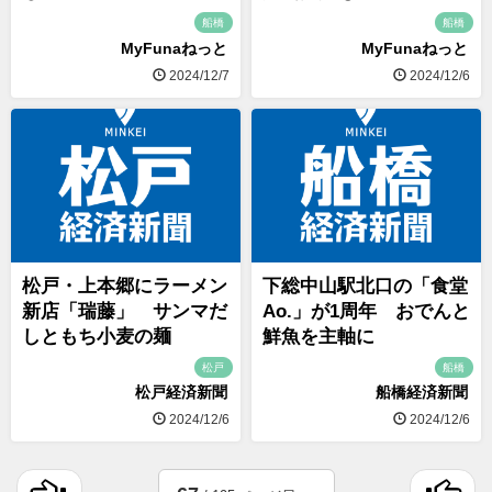
船橋
船橋
MyFunaねっと
MyFunaねっと
2024/12/7
2024/12/6
松戸・上本郷にラーメン
下総中山駅北口の「食堂
新店「瑞藤」 サンマだ
Ao.」が1周年 おでんと
しともち小麦の麺
鮮魚を主軸に
松戸
船橋
松戸経済新聞
船橋経済新聞
2024/12/6
2024/12/6