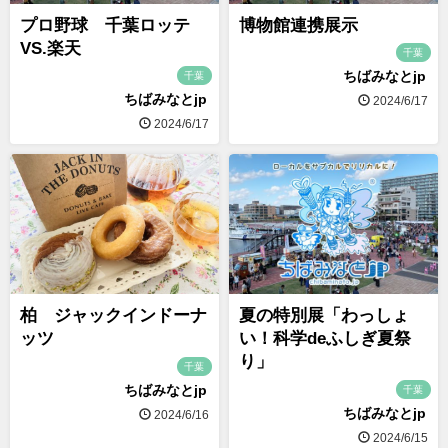
プロ野球 千葉ロッテ
博物館連携展示
VS.楽天
千葉
ちばみなとjp
千葉
ちばみなとjp
2024/6/17
2024/6/17
柏 ジャックインドーナ
夏の特別展「わっしょ
ッツ
い！科学deふしぎ夏祭
り」
千葉
ちばみなとjp
千葉
ちばみなとjp
2024/6/16
2024/6/15