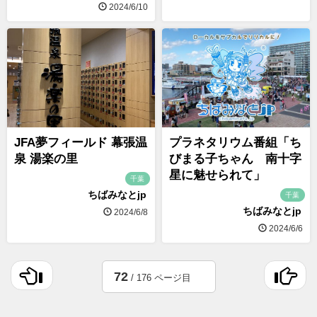
2024/6/10
JFA夢フィールド 幕張温
プラネタリウム番組「ち
泉 湯楽の里
びまる子ちゃん 南十字
星に魅せられて」
千葉
ちばみなとjp
千葉
ちばみなとjp
2024/6/8
2024/6/6
72
/ 176 ページ目