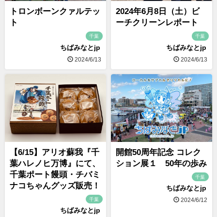
トロンボーンクァルテッ
2024年6月8日（土）ビ
ト
ーチクリーンレポート
千葉
千葉
ちばみなとjp
ちばみなとjp
2024/6/13
2024/6/13
【6/15】アリオ蘇我『千
開館50周年記念 コレク
葉ハレノヒ万博』にて、
ション展１ 50年の歩み
千葉ポート饅頭・チバミ
千葉
ナコちゃんグッズ販売！
ちばみなとjp
千葉
2024/6/12
ちばみなとjp