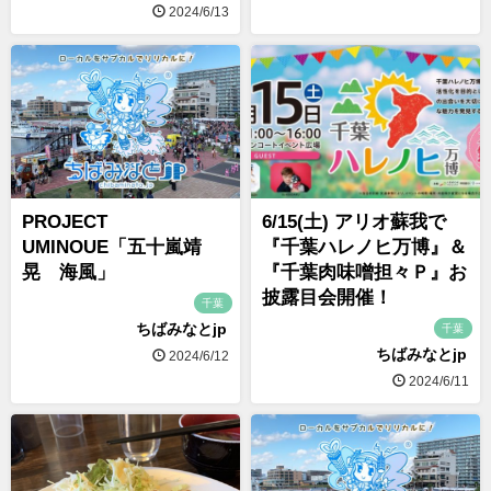
2024/6/13
PROJECT
6/15(土) アリオ蘇我で
UMINOUE「五十嵐靖
『千葉ハレノヒ万博』＆
晃 海風」
『千葉肉味噌担々Ｐ』お
披露目会開催！
千葉
ちばみなとjp
千葉
ちばみなとjp
2024/6/12
2024/6/11