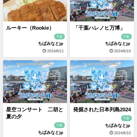
ルーキー（Rookie）
「千葉ハレノヒ万博」
千葉
千葉
ちばみなとjp
ちばみなとjp
2024/6/11
2024/6/10
星空コンサート 二胡と
発掘された日本列島2024
夏の夕
千葉
ちばみなとjp
千葉
ちばみなとjp
2024/6/10