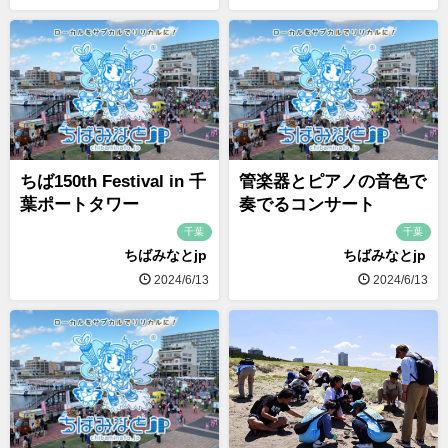
ちば150th Festival in 千
管楽器とピアノの音色で
葉ポートタワー
奏でるコンサート
千葉
千葉
ちばみなとjp
ちばみなとjp
2024/6/13
2024/6/13