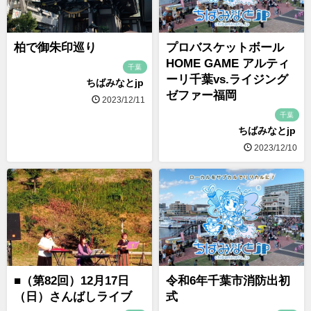
柏で御朱印巡り
プロバスケットボール
HOME GAME アルティ
千葉
ーリ千葉vs.ライジング
ちばみなとjp
ゼファー福岡
2023/12/11
千葉
ちばみなとjp
2023/12/10
■（第82回）12月17日
令和6年千葉市消防出初
（日）さんばしライブ
式