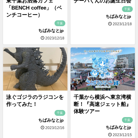
東千葉お洒落カフェ
チーバくんのお誕生日会
「BENCH coffee」（ベ
千葉
ンチコーヒー）
ちばみなとjp
千葉
2023/12/18
ちばみなとjp
2023/12/18
泳ぐゴジラのラジコンを
千葉から横浜へ東京湾横
作ってみた！
断！『高速ジェット船』
体験ツアー
千葉
ちばみなとjp
千葉
ちばみなとjp
2023/12/16
2023/12/15