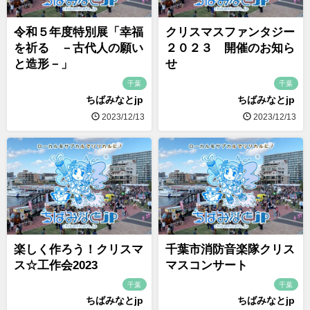
令和５年度特別展「幸福
クリスマスファンタジー
を祈る －古代人の願い
２０２３ 開催のお知ら
と造形－」
せ
千葉
千葉
ちばみなとjp
ちばみなとjp
2023/12/13
2023/12/13
楽しく作ろう！クリスマ
千葉市消防音楽隊クリス
ス☆工作会2023
マスコンサート
千葉
千葉
ちばみなとjp
ちばみなとjp