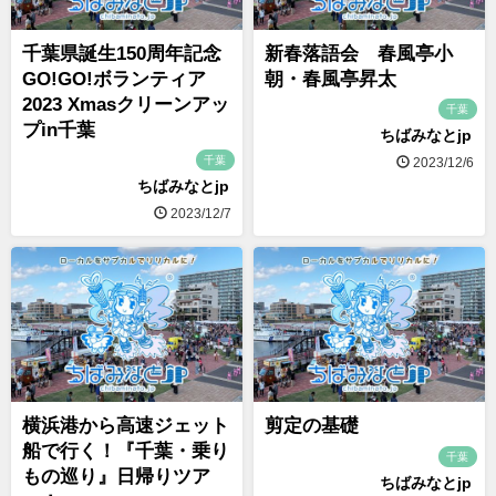
千葉県誕生150周年記念
新春落語会 春風亭小
GO!GO!ボランティア
朝・春風亭昇太
2023 Xmasクリーンアッ
千葉
プin千葉
ちばみなとjp
千葉
2023/12/6
ちばみなとjp
2023/12/7
横浜港から高速ジェット
剪定の基礎
船で行く！『千葉・乗り
千葉
もの巡り』日帰りツア
ちばみなとjp