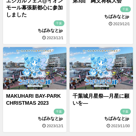
エシカルフェス@イオン
第3回 縄文将棋大会
モール幕張新都心に参加
千葉
しました
ちばみなとjp
千葉
2023/12/1
ちばみなとjp
2023/12/1
MAKUHARI BAY-PARK
千葉城月星祭―月星に願
CHRISTMAS 2023
いを―
千葉
千葉
ちばみなとjp
ちばみなとjp
2023/12/1
2023/11/30