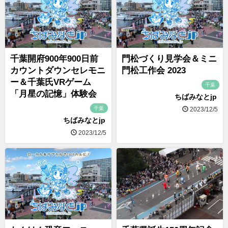
千葉開府900年900日前
門松づくり見学会＆ミニ
カウントダウンセレモニ
門松工作会 2023
ー＆千葉氏VRゲーム
千葉
「月星の記憶」体験会
ちばみなとjp
千葉
2023/12/5
ちばみなとjp
2023/12/5