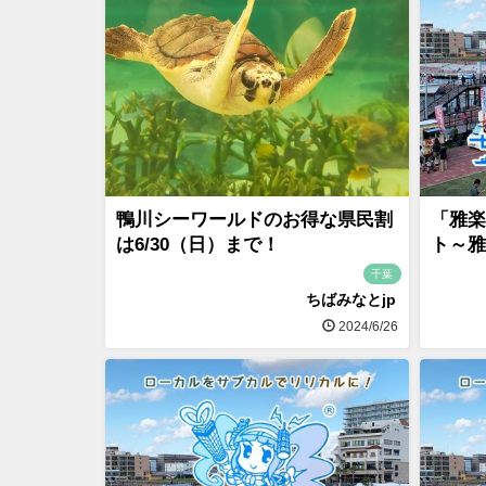
鴨川シーワールドのお得な県民割
「雅楽
は6/30（日）まで！
ト～雅
千葉
ちばみなとjp
2024/6/26