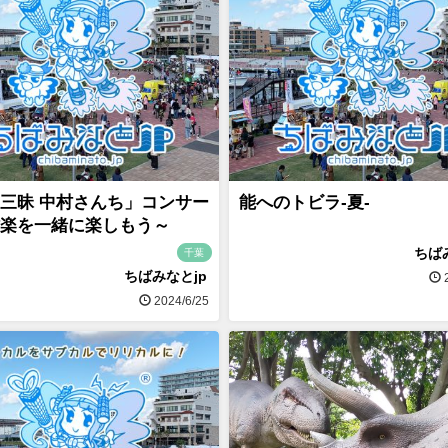
三昧 中村さんち」コンサー
能へのトビラ-夏-
楽を一緒に楽しもう～
ちば
千葉
ちばみなとjp
2
2024/6/25