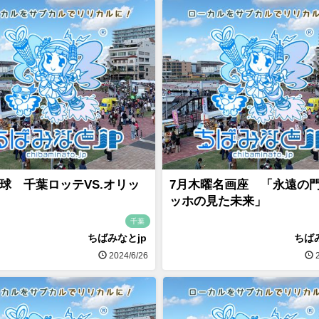
球 千葉ロッテVS.オリッ
7月木曜名画座 「永遠の
ッホの見た未来」
千葉
ちばみなとjp
ちば
2024/6/26
2