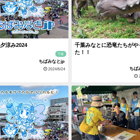
夕涼み2024
千葉みなとに恐竜たちがや
た！！
千葉
ちばみなとjp
ちば
2024/6/24
2