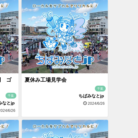
門 ゴ
夏休み工場見学会
千葉
ちばみなとjp
千葉
みなとjp
2024/6/26
024/6/26