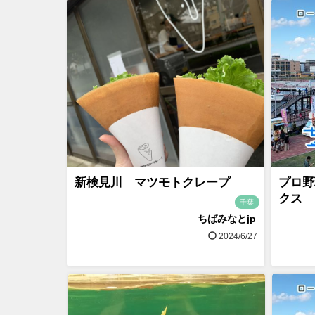
新検見川 マツモトクレープ
プロ野
クス
千葉
ちばみなとjp
2024/6/27