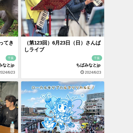
ってき
（第123回）6月23日（日）さんば
しライブ
千葉
千葉
みなとjp
ちばみなとjp
024/6/23
2024/6/23