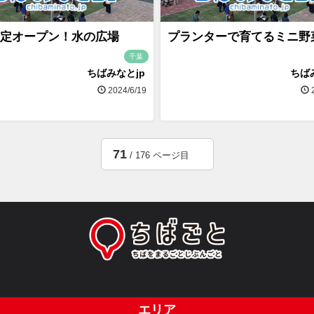
定オープン！水の広場
プランターで育てるミニ野
千葉
ちばみなとjp
ちば
2024/6/19
2
71
/ 176 ページ目
エリア