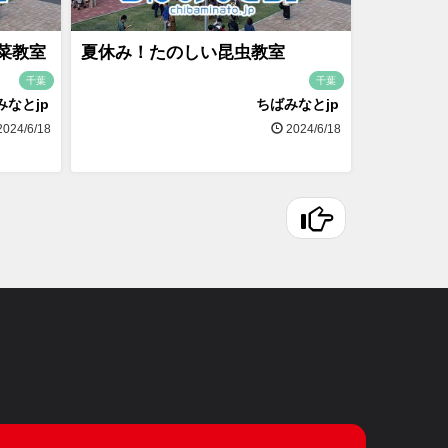
菜教室
夏休み！たのしい昆虫教室
千葉
千葉
みなとjp
ちばみなとjp
024/6/18
2024/6/18