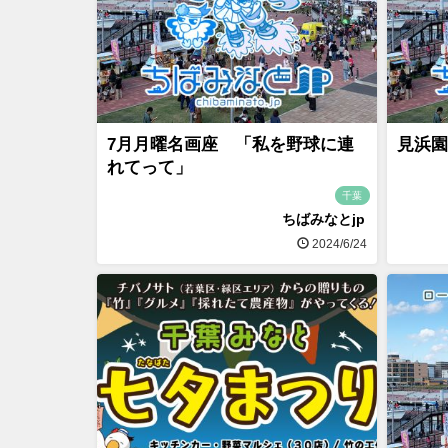
7月月曜名画座 「私を野球に連
見浜園
れてって」
千葉
ちばみなとjp
2024/6/24