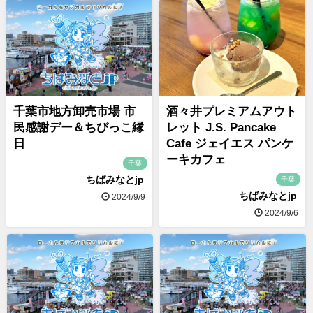
千葉市地方卸売市場 市
酒々井プレミアムアウト
民感謝デー＆ちびっこ縁
レット J.S. Pancake
日
Cafe ジェイエス パンケ
ーキカフェ
千葉
ちばみなとjp
千葉
ちばみなとjp
2024/9/9
2024/9/6