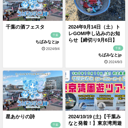
千葉の酒フェスタ
2024年9月14日（土）ト
レGOMI申し込みのお知
千葉
らせ【締切り9月6日】
ちばみなとjp
千葉
2024/9/4
ちばみなとjp
2024/9/3
星あかりの詩
2024/10/19 (土)【千葉み
なと発着！】東京湾周遊
千葉