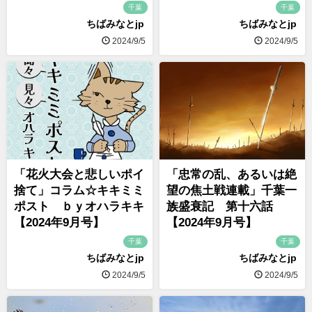
千葉
千葉
ちばみなとjp
ちばみなとjp
2024/9/5
2024/9/5
「花火大会と悲しいポイ
「忠常の乱、あるいは絶
捨て」コラム☆キキミミ
望の焦土戦連載」千葉一
ポスト ｂｙオハラキキ
族盛衰記 第十六話
【2024年9月号】
【2024年9月号】
千葉
千葉
ちばみなとjp
ちばみなとjp
2024/9/5
2024/9/5