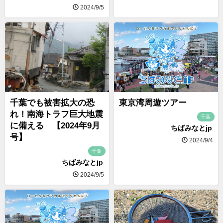
2024/9/5
千葉でも被害拡大の恐
東京湾周遊ツアー
れ！南海トラフ巨大地震
千葉
に備える 【2024年9月
ちばみなとjp
号】
2024/9/4
千葉
ちばみなとjp
2024/9/5