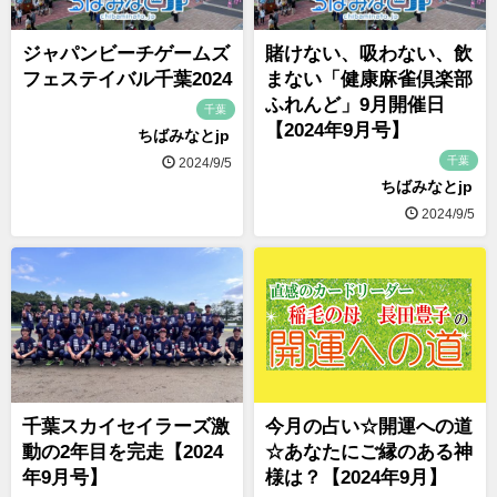
ジャパンビーチゲームズ
賭けない、吸わない、飲
フェステイバル千葉2024
まない「健康麻雀倶楽部
ふれんど」9月開催日
千葉
【2024年9月号】
ちばみなとjp
千葉
2024/9/5
ちばみなとjp
2024/9/5
千葉スカイセイラーズ激
今月の占い☆開運への道
動の2年目を完走【2024
☆あなたにご縁のある神
年9月号】
様は？【2024年9月】