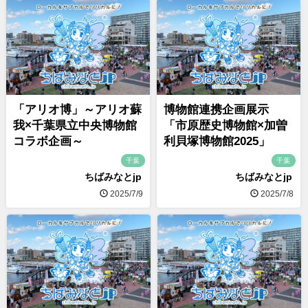
「アリオ博」～アリオ蘇
博物館連携企画展示
我×千葉県立中央博物館
「市原歴史博物館×加曽
コラボ企画～
利貝塚博物館2025」
千葉
千葉
ちばみなとjp
ちばみなとjp
2025/7/9
2025/7/8