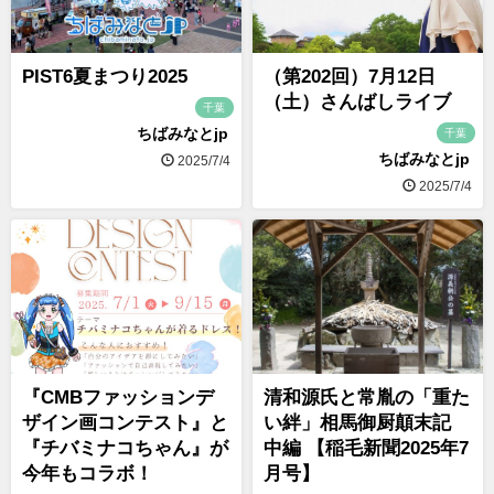
PIST6夏まつり2025
（第202回）7月12日
（土）さんばしライブ
千葉
ちばみなとjp
千葉
ちばみなとjp
2025/7/4
2025/7/4
『CMBファッションデ
清和源氏と常胤の「重た
ザイン画コンテスト』と
い絆」相馬御厨顛末記
『チバミナコちゃん』が
中編 【稲毛新聞2025年7
今年もコラボ！
月号】