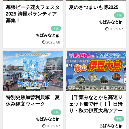
幕張ビーチ花火フェスタ
夏のさつまいも博2025
2025 清掃ボランティア
千葉
募集！
ちばみなとjp
千葉
2025/7/7
ちばみなとjp
2025/7/8
特別史跡加曽利貝塚 夏
【千葉みなとから高速ジ
休み縄文ウィーク
ェット船で行く！】日帰
り・秋の伊豆大島ツアー
千葉
ちばみなとjp
千葉
ちばみなとjp
2025/7/7