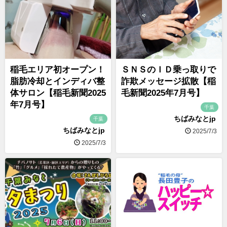
稲毛エリア初オープン！
ＳＮＳのＩＤ乗っ取りで
脂肪冷却とインディバ整
詐欺メッセージ拡散【稲
体サロン【稲毛新聞2025
毛新聞2025年7月号】
年7月号】
千葉
ちばみなとjp
千葉
ちばみなとjp
2025/7/3
2025/7/3