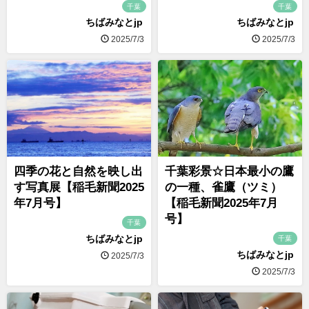
千葉
千葉
ちばみなとjp
ちばみなとjp
2025/7/3
2025/7/3
四季の花と自然を映し出
千葉彩景☆日本最小の鷹
す写真展【稲毛新聞2025
の一種、雀鷹（ツミ）
年7月号】
【稲毛新聞2025年7月
号】
千葉
ちばみなとjp
千葉
ちばみなとjp
2025/7/3
2025/7/3