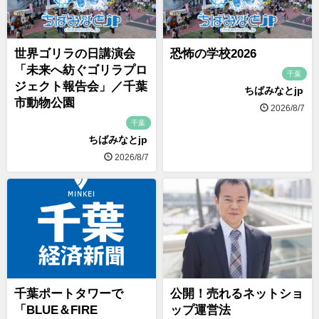
世界ゴリラの日講演会
恐怖の学校2026
「未来へ紡ぐゴリラプロ
千葉
ジェクト報告会」／千葉
ちばみなとjp
市動物公園
2026/8/7
千葉
ちばみなとjp
2026/8/7
千葉ポートタワーで
公開！売れるネットショ
「BLUE＆FIRE
ップ運営法