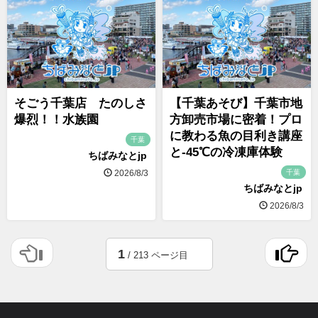
そごう千葉店 たのしさ
【千葉あそび】千葉市地
爆烈！！水族園
方卸売市場に密着！プロ
に教わる魚の目利き講座
千葉
と-45℃の冷凍庫体験
ちばみなとjp
千葉
2026/8/3
ちばみなとjp
2026/8/3
1
/ 213 ページ目