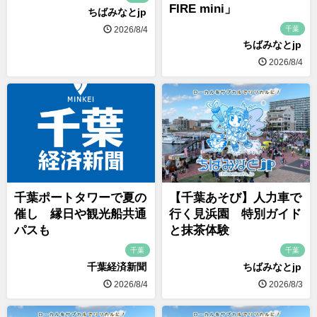
FIRE mini」
ちばみなとjp
千葉
2026/8/4
ちばみなとjp
2026/8/4
千葉ポートタワーで夏の
【千葉あそび】人力車で
催し 縁日や観光船共通
行く見浜園 特別ガイド
パスも
と抹茶体験
千葉
千葉
千葉経済新聞
ちばみなとjp
2026/8/4
2026/8/3