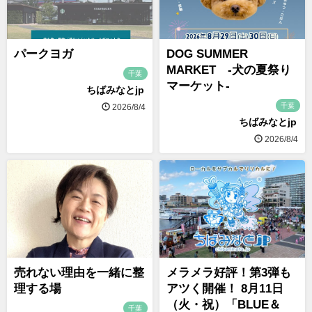
パークヨガ
DOG SUMMER
MARKET -犬の夏祭り
千葉
マーケット-
ちばみなとjp
千葉
2026/8/4
ちばみなとjp
2026/8/4
売れない理由を一緒に整
メラメラ好評！第3弾も
理する場
アツく開催！ 8月11日
（火・祝）「BLUE＆
千葉