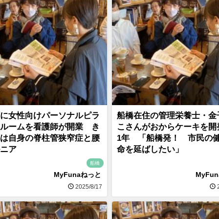
に女性向けパーソナルピラ
船橋在住の管理栄養士・金
ルームを看護師が開業 き
こさんがおからケーキを開
は自身の脊柱管狭窄症と腰
1年 「船橋発！ 市民の
ニア
命を延ばしたい」
船橋
MyFunaねっと
MyFu
2025/8/17
2