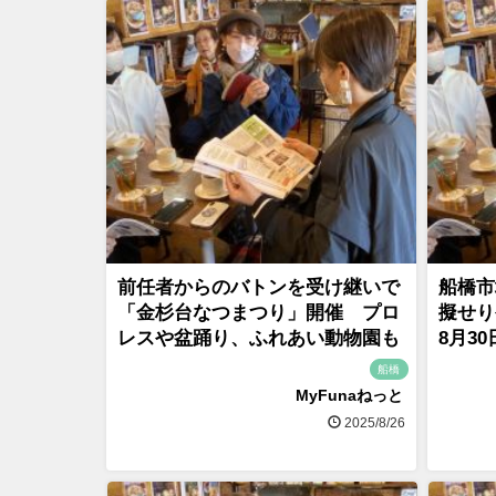
前任者からのバトンを受け継いで
船橋市
「金杉台なつまつり」開催 プロ
擬せり
レスや盆踊り、ふれあい動物園も
8月3
船橋
MyFunaねっと
2025/8/26