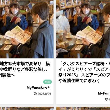
地方卸売市場で夏祭り 模
「クボタスピアーズ船橋・
や盆踊りなど多彩な催し、
イ」がえどりくで「スピア
0日開催へ
祭り2025」 スピアーズの
や近隣住民でにぎわう
船橋
MyFunaねっと
MyFu
2025/8/26
2