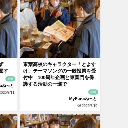
らず
東葉高校のキャラクター「とよす
屈す
け」テーマソングの一般投票を受
付中 100周年企画と東葉門を保
船橋
護する活動の一環で
naねっと
船橋
025/8/11
MyFunaねっと
2025/8/10