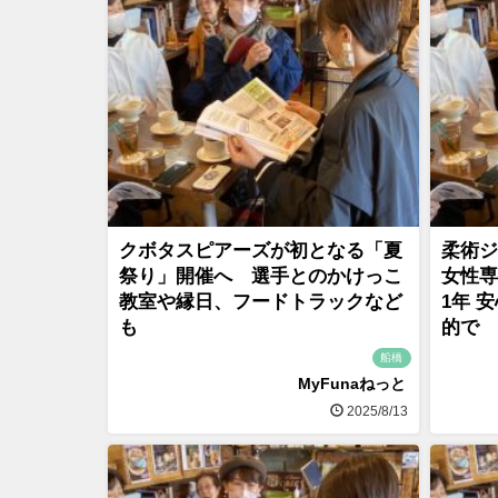
クボタスピアーズが初となる「夏
柔術ジ
祭り」開催へ 選手とのかけっこ
女性専
教室や縁日、フードトラックなど
1年 
も
的で
船橋
MyFunaねっと
2025/8/13