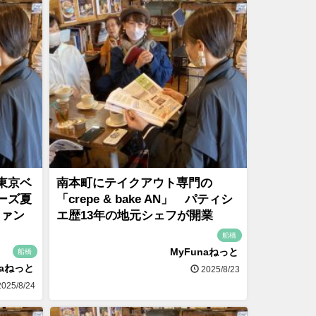
東京ベ
南本町にテイクアウト専門の
ーズ夏
「crepe & bake AN」 パティシ
ファン
エ歴13年の地元シェフが開業
船橋
MyFunaねっと
船橋
naねっと
2025/8/23
025/8/24