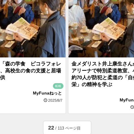
「森の学食 ピコラフォレ
金メダリスト井上康生さん
、高校生の食の支援と居場
アリーナで特別柔道教室、
供
約70人が防犯と柔道の「自
栄」の精神を学ぶ
船橋
MyFunaねっと
MyFu
2025/8/7
22
/ 113 ページ目