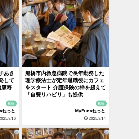
子あき
船橋市内救急病院で長年勤務した
発して
理学療法士が定年退職後にカフェ
健康寿
をスタート 介護保険の枠を超えて
「自費リハビリ」も提供
船橋
船橋
naねっと
MyFunaねっと
025/8/16
2025/8/14