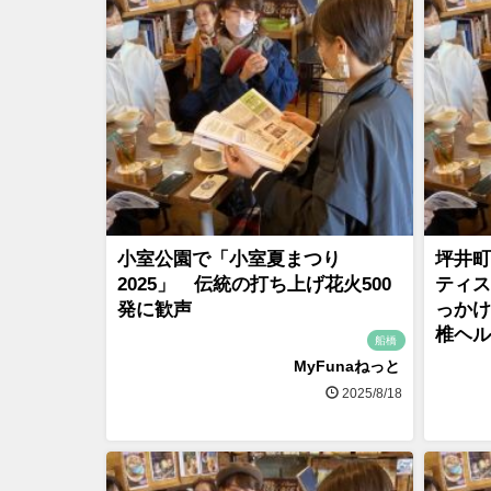
小室公園で「小室夏まつり
坪井町
2025」 伝統の打ち上げ花火500
ティス
発に歓声
っかけ
椎ヘル
船橋
MyFunaねっと
2025/8/18