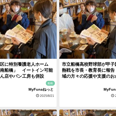
区に特別養護老人ホーム
市立船橋高校野球部が甲子
南船橋」 イートイン可能
熱戦を市長・教育長に報告
ん店やパン工房も併設
域の方々の応援や支援のお
船橋
MyFunaねっと
MyFu
2025/8/21
2