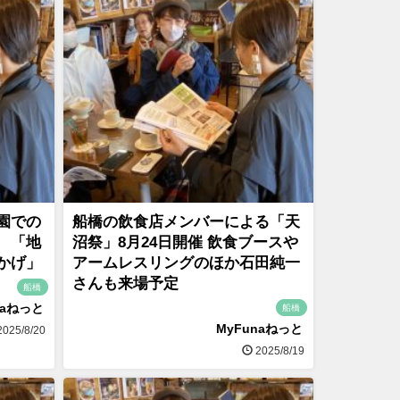
園での
船橋の飲食店メンバーによる「天
 「地
沼祭」8月24日開催 飲食ブースや
かげ」
アームレスリングのほか石田純一
さんも来場予定
船橋
naねっと
船橋
MyFunaねっと
025/8/20
2025/8/19