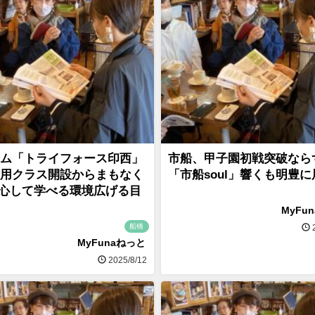
ム「トライフォース印西」
市船、甲子園初戦突破な
用クラス開設からまもなく
「市船soul」響くも明豊に
安心して学べる環境広げる目
MyFu
船橋
2
MyFunaねっと
2025/8/12