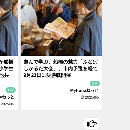
が船橋
遊んで学ぶ、船橋の魅力「ふなば
小学生
しかるた大会」、市内予選を経て
他共
9月23日に決勝戦開催
船橋
MyFunaねっと
船橋
naねっと
2025/8/5
2025/8/7