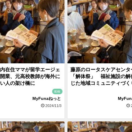
内在住ママが留学エージェ
藤原のロータスケアセンタ
開業、元高校教師が海外に
「解体祭」 福祉施設の解
い人の架け橋に
じた地域コミュニティづく
船橋
MyFunaねっと
MyFu
2024/11/3
2