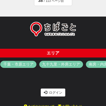
38
/ 113 ページ目
エリア
千葉・市原エリア
九十九里・外房エリア
南房・内
ログイン