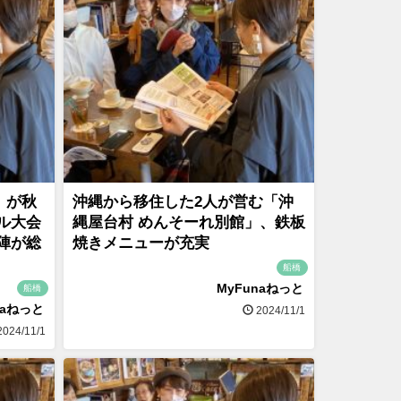
」が秋
沖縄から移住した2人が営む「沖
ル大会
縄屋台村 めんそーれ別館」、鉄板
陣が総
焼きメニューが充実
船橋
MyFunaねっと
船橋
naねっと
2024/11/1
024/11/1