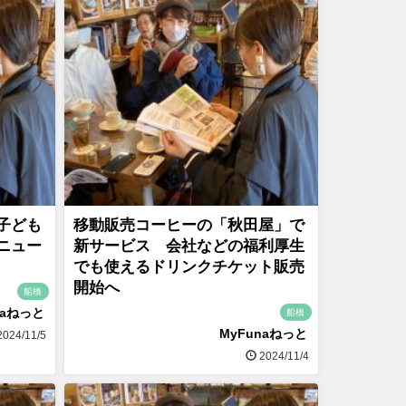
子ども
移動販売コーヒーの「秋田屋」で
ニュー
新サービス 会社などの福利厚生
でも使えるドリンクチケット販売
開始へ
船橋
naねっと
船橋
MyFunaねっと
024/11/5
2024/11/4