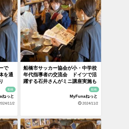
ーで
船橋市サッカー協会が小・中学校
体を通
年代指導者の交流会 ドイツで活
り
躍する石井さんがミニ講座実施も
船橋
船橋
naねっと
MyFunaねっと
024/11/2
2024/11/2