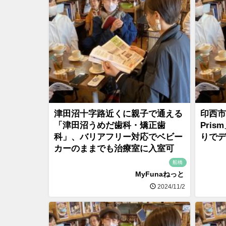
津田沼十字路近くに親子で通える
印西市
「津田沼うめだ歯科・矯正歯
Pri
科」、バリアフリー対応でベビー
りでデ
カーのままでも治療室に入室可
船橋
MyFunaねっと
2024/11/2