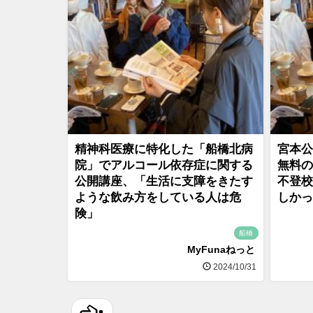
精神科医療に特化した「船橋北病
宮本公
院」でアルコール依存症に関する
無料
公開講座、「生活に支障をきたす
不登校
ような飲み方をしている人は危
しかっ
険」
船橋
MyFunaねっと
2024/10/31