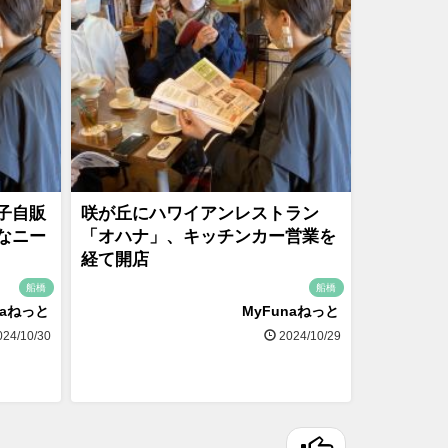
子自販
咲が丘にハワイアンレストラン
なニー
「オハナ」、キッチンカー営業を
経て開店
船橋
船橋
naねっと
MyFunaねっと
24/10/30
2024/10/29