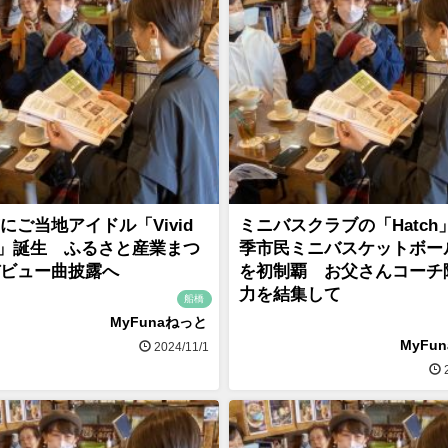
にご当地アイドル「Vivid
ミニバスクラブの「Hatch
sm」誕生 ふるさと産業まつ
季市民ミニバスケットボー
ビュー曲披露へ
を初制覇 お父さんコーチ
力を結集して
船橋
MyFunaねっと
MyFu
2024/11/1
2