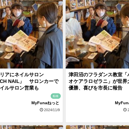
リアにネイルサロン
津田沼のフラダンス教室「
ACH NAIL」 サロンカーで
オケアラロゼラニ」が世界
イルサロン営業も
優勝、喜びを市長に報告
船橋
MyFunaねっと
MyFu
2024/11/9
2