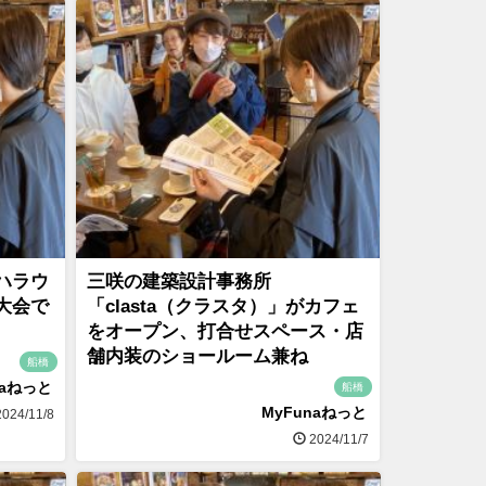
ハラウ
三咲の建築設計事務所
大会で
「clasta（クラスタ）」がカフェ
をオープン、打合せスペース・店
舗内装のショールーム兼ね
船橋
naねっと
船橋
MyFunaねっと
024/11/8
2024/11/7