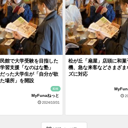
民館で大学受験を目指した
松が丘「扇屋」店頭に和菓
の学習支援「なのはな塾」
機、急な来客などさまざま
だった大学生が「自分が欲
ズに対応
た場所」を開設
MyFu
船橋
MyFunaねっと
20
2024/10/31