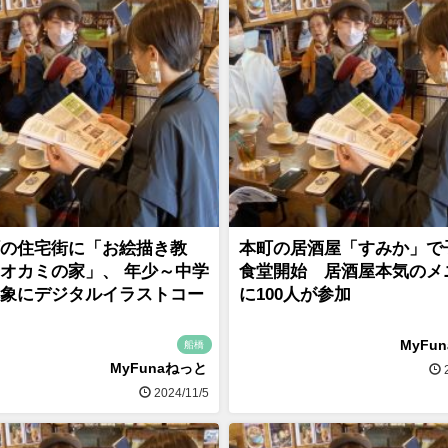
の住宅街に「お絵描き教
本町の居酒屋「すみか」で
オカミの家」、 年少～中学
食堂開始 居酒屋本気のメ
象にデジタルイラストコー
に100人が参加
MyFu
船橋
MyFunaねっと
2
2024/11/5