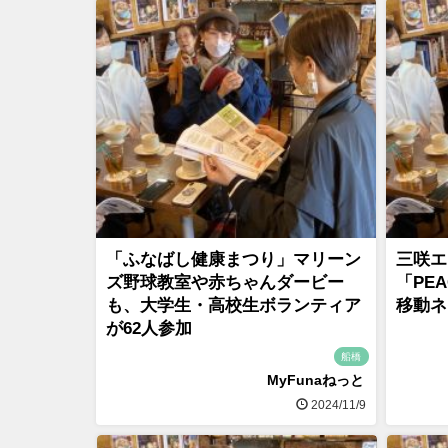
「ふなばし健康まつり」マリーン
三咲エ
ズ野球教室や赤ちゃんダービー
「PE
も、大学生・高校生ボランティア
移動ネ
が62人参加
船橋
MyFunaねっと
2024/11/9