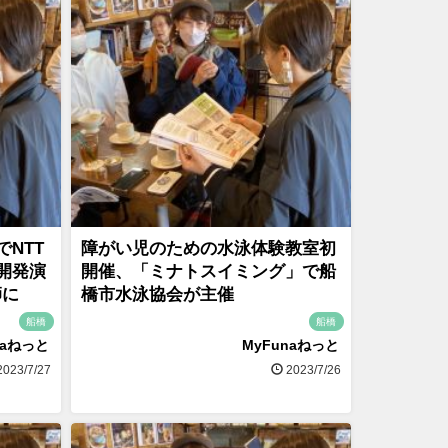
NTT
障がい児のための水泳体験教室初
開発演
開催、「ミナトスイミング」で船
師に
橋市水泳協会が主催
船橋
船橋
naねっと
MyFunaねっと
023/7/27
2023/7/26