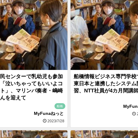
民センターで乳幼児も参加
船橋情報ビジネス専門学校で
「泣いちゃってもいいよコ
東日本と連携したシステム
ト」、マリンバ奏者・嶋崎
習、NTT社員が4カ月間講
んを迎えて
MyFu
船橋
MyFunaねっと
2
2023/7/28