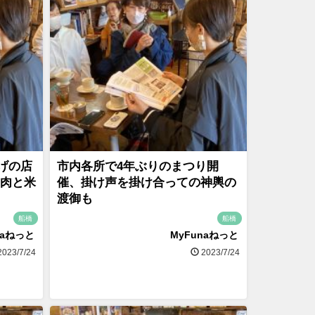
げの店
市内各所で4年ぶりのまつり開
鶏肉と米
催、掛け声を掛け合っての神輿の
渡御も
船橋
船橋
naねっと
MyFunaねっと
023/7/24
2023/7/24