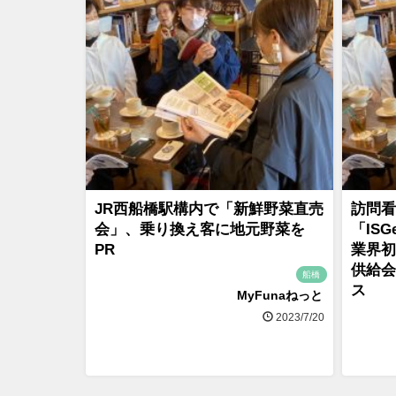
JR西船橋駅構内で「新鮮野菜直売
訪問看
会」、乗り換え客に地元野菜を
「IS
PR
業界初
供給会
船橋
ス
MyFunaねっと
2023/7/20