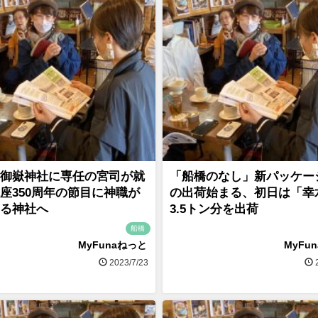
御嶽神社に専任の宮司が就
「船橋のなし」新パッケー
座350周年の節目に神職が
の出荷始まる、初日は「幸
る神社へ
3.5トン分を出荷
船橋
MyFunaねっと
MyFu
2023/7/23
2