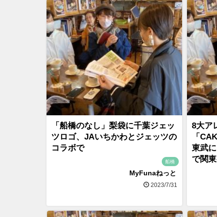
「船橋のなし」梨袋に千葉ジェッ
8大ア
ツロゴ、JAいちかわとジェッツの
「CAK
コラボで
東武に
で関東
船橋
MyFunaねっと
2023/7/31