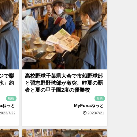
ジで梨
高校野球千葉県大会で市船野球部
水」約
と習志野野球部が激突、昨夏の覇
者と夏の甲子園2度の優勝校
船橋
船橋
naねっと
MyFunaねっと
023/7/22
2023/7/21