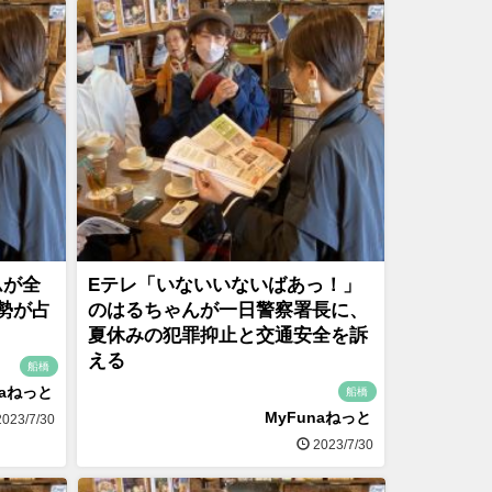
ムが全
Eテレ「いないいないばあっ！」
勢が占
のはるちゃんが一日警察署長に、
夏休みの犯罪抑止と交通安全を訴
える
船橋
naねっと
船橋
MyFunaねっと
023/7/30
2023/7/30