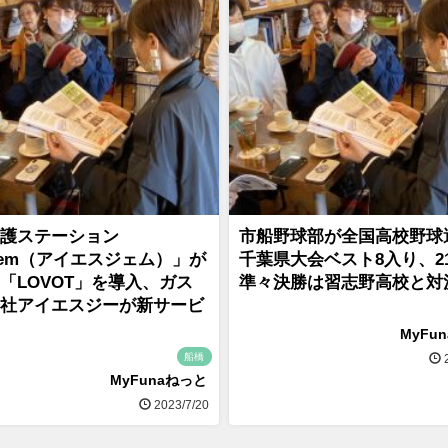
護ステーション
市船野球部が全国高校野球
Gem（アイエスジェム）」が
千葉県大会ベスト8入り、2
「LOVOT」を導入、ガス
準々決勝は習志野高校と対
社アイエスジーが新サービ
MyFu
船橋
2
MyFunaねっと
2023/7/20