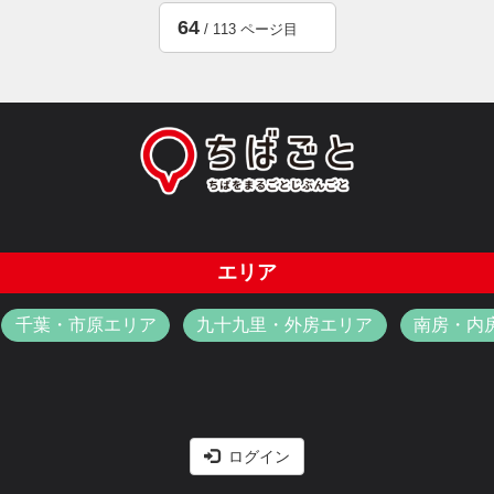
64
/ 113 ページ目
エリア
千葉・市原エリア
九十九里・外房エリア
南房・内
ログイン