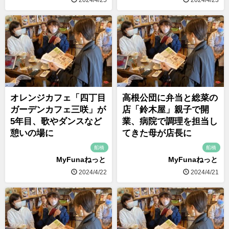
2024/4/25
2024/4/23
オレンジカフェ「四丁目
高根公団に弁当と総菜の
ガーデンカフェ三咲」が
店「鈴木屋」親子で開
5年目、歌やダンスなど
業、病院で調理を担当し
憩いの場に
てきた母が店長に
船橋
船橋
MyFunaねっと
MyFunaねっと
2024/4/22
2024/4/21