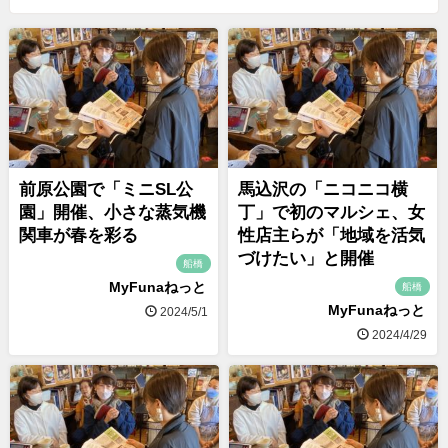
前原公園で「ミニSL公
馬込沢の「ニコニコ横
園」開催、小さな蒸気機
丁」で初のマルシェ、女
関車が春を彩る
性店主らが「地域を活気
づけたい」と開催
船橋
MyFunaねっと
船橋
MyFunaねっと
2024/5/1
2024/4/29