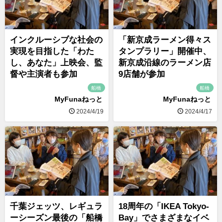
インクルーシブな社会の
「新京成ラーメン得々ス
実現を目指した「わた
タンプラリー」開催中、
し、あなた」上映会、監
新京成沿線のラーメン店
督や主演者も参加
9店舗が参加
船橋
船橋
MyFunaねっと
MyFunaねっと
2024/4/19
2024/4/17
千葉ジェッツ、レギュラ
18周年の「IKEA Tokyo-
ーシーズン最後の「船橋
Bay」でさまざまなイベ