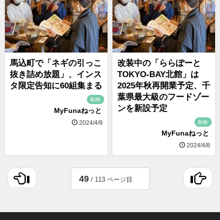
馬込町で「ネギの引っこ
改装中の「ららぽーと
抜き詰め放題」、インス
TOKYO-BAY北館」は
タ限定告知に60組集まる
2025年秋再開業予定、千
葉県最大級のフードゾー
船橋
ンを新設予定
MyFunaねっと
船橋
2024/4/9
MyFunaねっと
2024/4/8
49
/ 113 ページ目