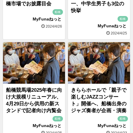
橋市場でお披露目会
一、中学生男子も3位の
快挙
船橋
MyFunaねっと
船橋
MyFunaねっと
2024/4/26
2024/4/25
船橋競馬場2025年春に向
きららホールで「親子で
け大規模リニューアル、
楽しむJAZZコンサー
4月29日から供用の新ス
ト」開催へ、船橋出身の
タンドで記者向け内覧会
ジャズ奏者が企画・演奏
船橋
船橋
MyFunaねっと
MyFunaねっと