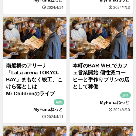
MyFunaねっと
MyFunaねっと
2024/4/14
2024/4/13
南船橋のアリーナ
本町のBAR ＷELでカフ
「LaLa arena TOKYO-
ェ営業開始 個性派コー
BAY」まもなく竣工、こ
ヒーと手作りプリンの店
けら落としは
として稼働
Mr.Childrenのライブ
船橋
MyFunaねっと
船橋
MyFunaねっと
2024/4/10
2024/4/11