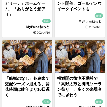
アリーナ」ホームゲー
ント開催、ゴールデンウ
ム、「ありがとう船ア
イークイベントも
リ」
船橋
MyFunaねっと
船橋
MyFunaねっと
2024/4/15
2024/4/16
「船橋のなし」各農家で
桜満開の御滝不動尊で
交配シーズン迎える、開
「高野太鼓と御滝ソーラ
花時期は昨年より10日遅
ン祭り」、多くの来場者
く
でにぎわう
船橋
船橋