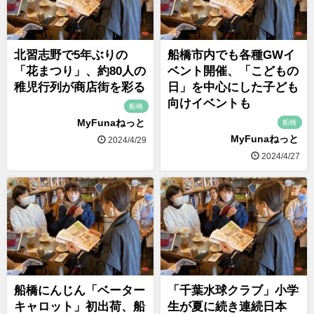
北習志野で5年ぶりの
船橋市内でも各種GWイ
「花まつり」、約80人の
ベント開催、「こどもの
稚児行列が商店街を彩る
日」を中心にした子ども
向けイベントも
船橋
MyFunaねっと
船橋
MyFunaねっと
2024/4/29
2024/4/27
船橋にんじん「ベーター
「千葉水球クラブ」小学
キャロット」初出荷、船
生が夏に続き連続日本