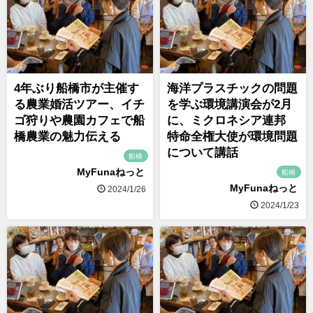
4年ぶり船橋市が主催す
海洋プラスチックの問題
る農業婚活ツアー、イチ
を学ぶ環境講演会が2月
ゴ狩りや農園カフェで船
に、ミクロネシア連邦
橋農業の魅力伝える
特命全権大使が環境問題
について講話
船橋
MyFunaねっと
船橋
MyFunaねっと
2024/1/26
2024/1/23