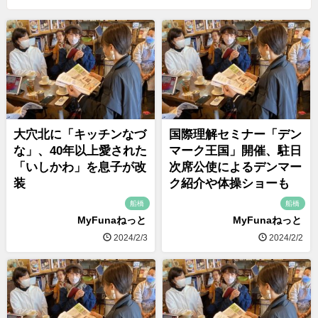
大穴北に「キッチンなづ
国際理解セミナー「デン
な」、40年以上愛された
マーク王国」開催、駐日
「いしかわ」を息子が改
次席公使によるデンマー
装
ク紹介や体操ショーも
船橋
船橋
MyFunaねっと
MyFunaねっと
2024/2/3
2024/2/2