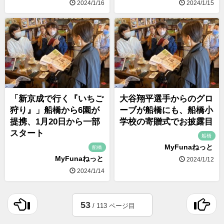
2024/1/16
2024/1/15
「新京成で行く『いちご
大谷翔平選手からのグロ
狩り』」船橋から6園が
ーブが船橋にも、船橋小
提携、1月20日から一部
学校の寄贈式でお披露目
スタート
船橋
MyFunaねっと
船橋
MyFunaねっと
2024/1/12
2024/1/14
53
/ 113 ページ目