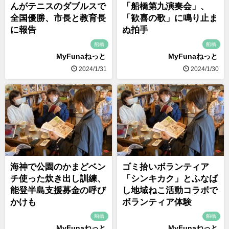
んがテニスのダブルスで
「船橋第九演奏会」、
全国優勝、市長と教育長
「歓喜の歌」に鳴り止ま
に報告
ぬ拍手
船橋
船橋
MyFunaねっと
MyFunaねっと
2024/1/31
2024/1/30
海神で公園のかまどベン
ゴミ拾いボランティア
チ使った炊き出し訓練、
「シンキカク」とふなば
能登半島支援募金の呼び
し地域ねこ活動コラボで
かけも
ボランティア体験
船橋
船橋
MyFunaねっと
MyFunaねっと