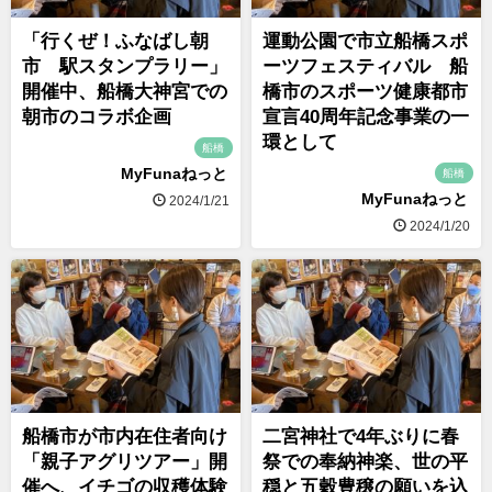
「行くぜ！ふなばし朝
運動公園で市立船橋スポ
市 駅スタンプラリー」
ーツフェスティバル 船
開催中、船橋大神宮での
橋市のスポーツ健康都市
朝市のコラボ企画
宣言40周年記念事業の一
環として
船橋
MyFunaねっと
船橋
MyFunaねっと
2024/1/21
2024/1/20
船橋市が市内在住者向け
二宮神社で4年ぶりに春
「親子アグリツアー」開
祭での奉納神楽、世の平
催へ、イチゴの収穫体験
穏と五穀豊穣の願いを込