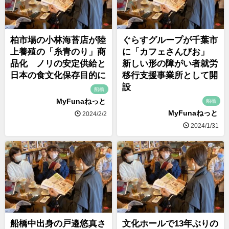
柏市場の小林海苔店が陸
ぐらすグループが千葉市
上養殖の「糸青のり」商
に「カフェさんびお」
品化 ノリの安定供給と
新しい形の障がい者就労
日本の食文化保存目的に
移行支援事業所として開
設
船橋
MyFunaねっと
船橋
MyFunaねっと
2024/2/2
2024/1/31
船橋中出身の戸邉悠真さ
文化ホールで13年ぶりの