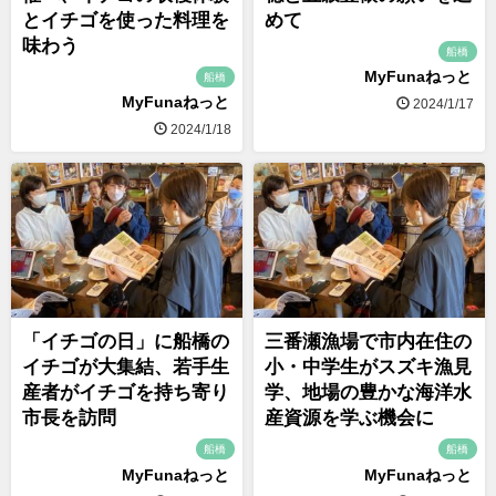
とイチゴを使った料理を
めて
味わう
船橋
MyFunaねっと
船橋
MyFunaねっと
2024/1/17
2024/1/18
「イチゴの日」に船橋の
三番瀬漁場で市内在住の
イチゴが大集結、若手生
小・中学生がスズキ漁見
産者がイチゴを持ち寄り
学、地場の豊かな海洋水
市長を訪問
産資源を学ぶ機会に
船橋
船橋
MyFunaねっと
MyFunaねっと