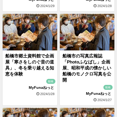
2024/1/29
2024/1/28
船橋市郷土資料館で企画
船橋市の写真広報誌
展「寒さをしのぐ昔の道
「Photoふなばし」企画
具」、冬を乗り越える知
展、昭和平成の懐かしい
恵を体験
船橋のモノクロ写真を公
開
船橋
MyFunaねっと
船橋
MyFunaねっと
2024/1/28
2024/1/27