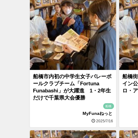
船橋市内初の中学生女子バレーボ
船橋街
ールクラブチーム「Fortuna
イン公
Funabashi」が大躍進 1・2年生
ロ・ア
だけで千葉県大会優勝
船橋
MyFunaねっと
2025/7/16