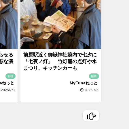
らせる
前原駅近く御嶽神社境内で七夕に
彩な演
「七夜ノ灯」 竹灯籠の点灯や水
まつり、キッチンカーも
船橋
船橋
naねっと
MyFunaねっと
2025/7/3
2025/7/2