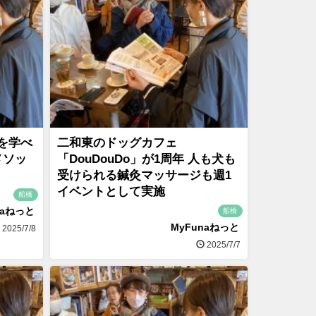
を学べ
二和東のドッグカフェ
メソッ
「DouDouDo」が1周年 人も犬も
受けられる鍼灸マッサージも週1
イベントとして実施
船橋
naねっと
船橋
MyFunaねっと
2025/7/8
2025/7/7