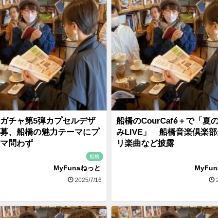
ガチャ第5弾カプセルデザ
船橋のCourCafé＋で「夏
募、船橋の魅力テーマにプ
みLIVE」 船橋音楽倶楽
マ問わず
リ楽曲など披露
船橋
MyFunaねっと
MyFu
2025/7/16
2