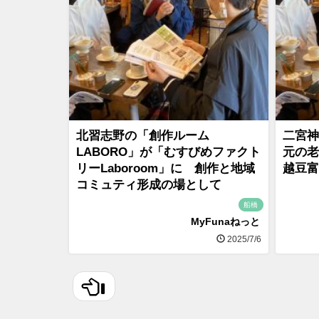
北習志野の「創作ルーム
二宮神
LABORO」が「むすびめファクト
元の老
リーLaboroom」に 創作と地域
越豆富
コミュティ形成の場として
船橋
MyFunaねっと
2025/7/6