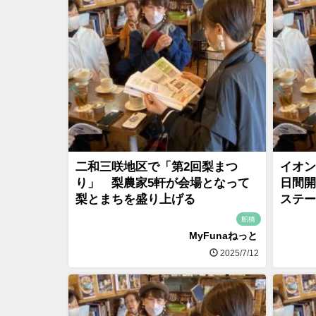
二和三咲地区で「第2回梨まつ
イオン
り」 梨農家5軒が会場となって
日間開
梨とまちを盛り上げる
ステー
船橋
MyFunaねっと
2025/7/12