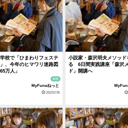
学校で「ひまわりフェステ
小説家・森沢明夫メソッド
」、今年のヒマワリ迷路図
る 6日間実践講座「森沢
65万人」
ド」開講へ
船橋
MyFunaねっと
MyFu
2025/7/8