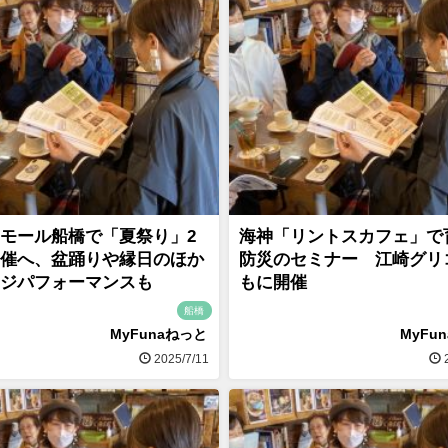
モール船橋で「夏祭り」2
海神「リントスカフェ」で
催へ、盆踊りや縁日のほか
防災のセミナー 江崎グリ
ジパフォーマンスも
もに開催
船橋
MyFunaねっと
MyFu
2025/7/11
2