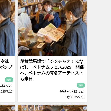
の夕涼
船橋競馬場で「シンチャオ！ふな
部がジブ
ばし ベトナムフェス2025」開催
へ、ベトナムの有名アーティスト
も来日
船橋
naねっと
船橋
MyFunaねっと
025/7/15
2025/7/15