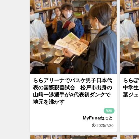
ららアリーナでバスケ男子日本代
ららぽ
表の国際親善試合 松戸市出身の
中学生
山﨑一渉選手がA代表初ダンクで
葉ジェ
地元を沸かす
船橋
MyFunaねっと
2025/7/20