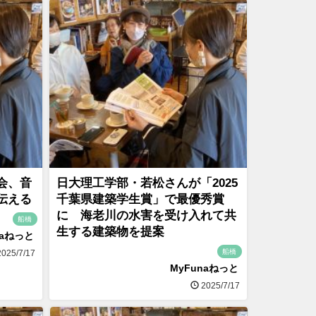
会、音
日大理工学部・若松さんが「2025
伝える
千葉県建築学生賞」で最優秀賞
に 海老川の水害を受け入れて共
船橋
生する建築物を提案
naねっと
船橋
025/7/17
MyFunaねっと
2025/7/17