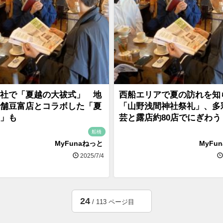
社で「夏越の大祓式」 地
西船エリアで夏の訪れを知
舗豆富店とコラボした「夏
「山野浅間神社祭礼」、多
」も
芸と露店約80店でにぎわう
船橋
MyFunaねっと
MyFu
2025/7/4
24
/ 113 ページ目