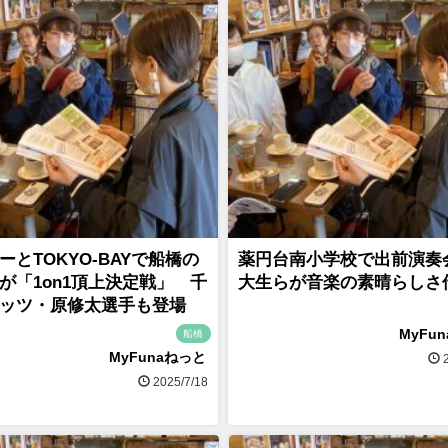
ーとTOKYO-BAYで船橋の
薬円台南小学校で出前演奏
が「1on1頂上決定戦」 千
大生らが音楽の素晴らしさ
ッツ・原修太選手も登場
MyFu
船橋
MyFunaねっと
2
2025/7/18