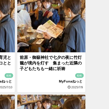
育児と
前原・御嶽神社で七夕の夜に竹灯
コとと
籠が境内を灯す 集まった近隣の
子どもたちも一緒に祈祷
船橋
船橋
naねっと
MyFunaねっと
025/7/10
2025/7/9