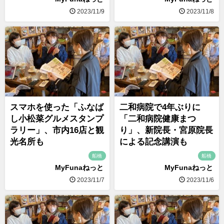
2023/11/9
2023/11/8
スマホを使った「ふなば
二和病院で4年ぶりに
し小松菜グルメスタンプ
「二和病院健康まつ
ラリー」、市内16店と観
り」、新院長・宮原院長
光名所も
による記念講演も
船橋
船橋
MyFunaねっと
MyFunaねっと
2023/11/7
2023/11/6