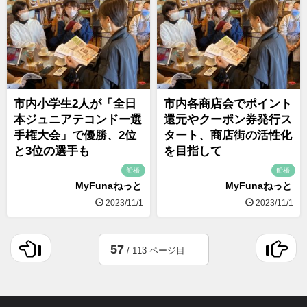
市内小学生2人が「全日
市内各商店会でポイント
本ジュニアテコンドー選
還元やクーポン券発行ス
手権大会」で優勝、2位
タート、商店街の活性化
と3位の選手も
を目指して
船橋
船橋
MyFunaねっと
MyFunaねっと
2023/11/1
2023/11/1
57
/ 113 ページ目