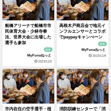
船橋アリーナで船橋市市
高根木戸商店会で地元イ
民体育大会・少林寺拳
ンフルエンサーとコラボ
法、世界大会に出場した
でpaypayキャンぺーン
選手も参加
船橋
MyFunaねっと
船橋
MyFunaねっと
2023/11/4
2023/11/5
市内在住の空手選手・植
消防訓練センターで「消