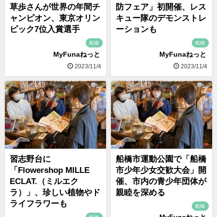
草歩さんが世界の年間チ
防フェア」初開催、レス
ャンピオン、東京オリン
キュー隊のデモンストレ
ピック7位入賞選手
ーションも
船橋
船橋
MyFunaねっと
MyFunaねっと
2023/11/4
2023/11/4
習志野台に
船橋市運動公園で「船橋
「Flowershop MILLE
市少年少女交歓大会」開
ECLAT.（ミルエク
催、市内の青少年団体が
ラ）」、珍しい植物やド
親睦を深める
ライフラワーも
船橋