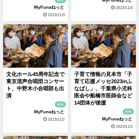
MyFunaねっと
船橋
MyFunaねっと
2023/11/3
2023/11/3
文化ホール45周年記念で
子育て情報の見本市「子
東京混声合唱団コンサー
育て応援メッセ2023inふ
ト、中野木小合唱部も出
なばし」、千葉県小児科
演
医会や船橋市医師会など
14団体が後援
船橋
MyFunaねっと
船橋
MyFunaねっと
2023/11/2
2023/11/2