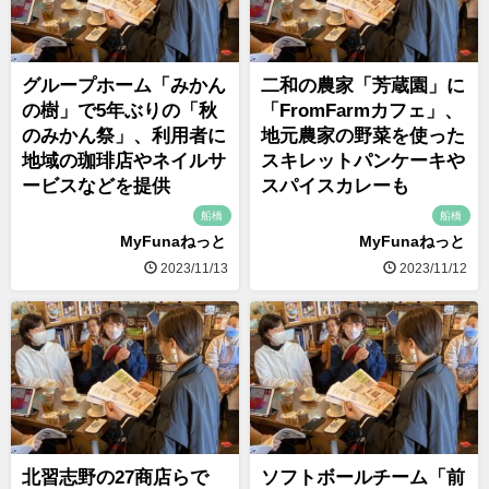
グループホーム「みかん
二和の農家「芳蔵園」に
の樹」で5年ぶりの「秋
「FromFarmカフェ」、
のみかん祭」、利用者に
地元農家の野菜を使った
地域の珈琲店やネイルサ
スキレットパンケーキや
ービスなどを提供
スパイスカレーも
船橋
船橋
MyFunaねっと
MyFunaねっと
2023/11/13
2023/11/12
北習志野の27商店らで
ソフトボールチーム「前