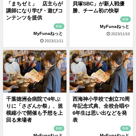
「まちゼミ」 店主らが
貝塚SBC」が新人戦優
講師になり学び・遊びコ
勝、チーム初の快挙
ンテンツを提供
船橋
MyFunaねっと
船橋
MyFunaねっと
2023/11/10
2023/11/11
千葉徳洲会病院で4年ぶ
西海神小学校で創立70周
りに「さざんか祭」、規
年記念式典、全校合唱や
模縮小で開催も予想を上
6年生は思い出などを発
回る来場者
表
船橋
船橋
MyFunaねっと
MyFunaねっと