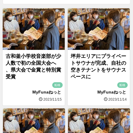
古和釜小学校音楽部が少
坪井エリアにプライベー
人数で初の全国大会へ
トサウナが完成、自社の
、県大会で金賞と特別賞
空きテナントをサウナス
受賞
ペースに
船橋
船橋
MyFunaねっと
MyFunaねっと
2023/11/15
2023/11/14