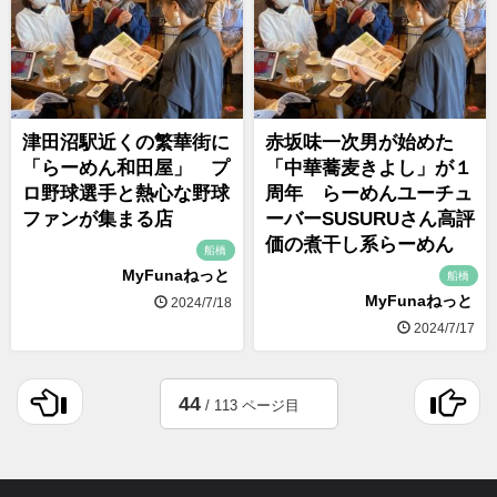
津田沼駅近くの繁華街に
赤坂味一次男が始めた
「らーめん和田屋」 プ
「中華蕎麦きよし」が１
ロ野球選手と熱心な野球
周年 らーめんユーチュ
ファンが集まる店
ーバーSUSURUさん高評
価の煮干し系らーめん
船橋
MyFunaねっと
船橋
MyFunaねっと
2024/7/18
2024/7/17
44
/ 113 ページ目