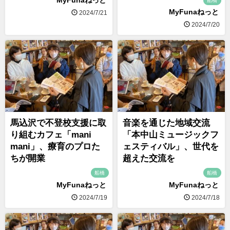
MyFunaねっと
船橋
MyFunaねっと
2024/7/21
2024/7/20
馬込沢で不登校支援に取
音楽を通じた地域交流
り組むカフェ「mani
「本中山ミュージックフ
mani」、療育のプロた
ェスティバル」、世代を
ちが開業
超えた交流を
船橋
船橋
MyFunaねっと
MyFunaねっと
2024/7/19
2024/7/18