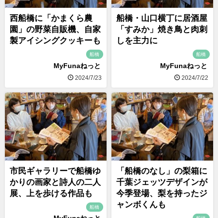
西船橋に「かまくら農
船橋・山口横丁に居酒屋
園」の野菜自販機、自家
「すみか」焼き鳥と肉刺
製アイシングクッキーも
しを主力に
船橋
船橋
MyFunaねっと
MyFunaねっと
2024/7/23
2024/7/22
市民ギャラリーで船橋ゆ
「船橋のなし」の梨箱に
かりの画家と詩人の二人
千葉ジェッツデザインが
展、上を歩ける作品も
今季登場、梨を持ったジ
ャンボくんも
船橋