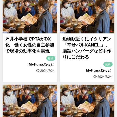
坪井小学校でPTAがDX
船橋駅近くにイタリアン
化 働く女性の自主参加
「幸せバルKANEL.」、
で現場の効率化を実現
腸詰ハンバーグなど手作
りにこだわる
船橋
MyFunaねっと
船橋
MyFunaねっと
2024/7/24
2024/7/24