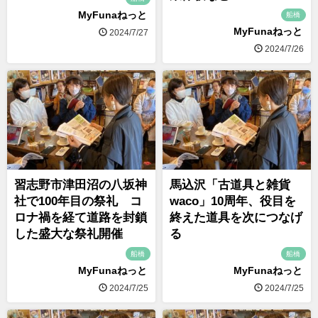
MyFunaねっと
船橋
MyFunaねっと
2024/7/27
2024/7/26
習志野市津田沼の八坂神
馬込沢「古道具と雑貨
社で100年目の祭礼 コ
waco」10周年、役目を
ロナ禍を経て道路を封鎖
終えた道具を次につなげ
した盛大な祭礼開催
る
船橋
船橋
MyFunaねっと
MyFunaねっと
2024/7/25
2024/7/25