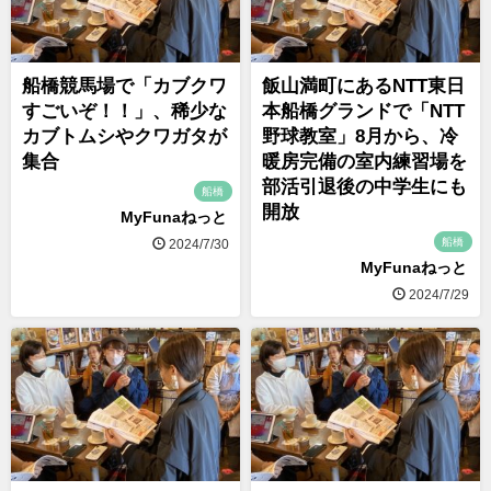
船橋競馬場で「カブクワ
飯山満町にあるNTT東日
すごいぞ！！」、稀少な
本船橋グランドで「NTT
カブトムシやクワガタが
野球教室」8月から、冷
集合
暖房完備の室内練習場を
部活引退後の中学生にも
船橋
開放
MyFunaねっと
船橋
2024/7/30
MyFunaねっと
2024/7/29