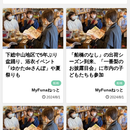
下総中山地区で5年ぶり
「船橋のなし」の出荷シ
盆踊り、浴衣イベント
ーズン到来、「一番梨の
「ゆかたdeさんぽ」や夏
お披露目会」に市内の子
祭りも
どもたちも参加
船橋
船橋
MyFunaねっと
MyFunaねっと
2024/8/1
2024/8/1