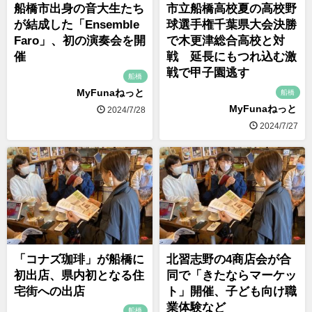
船橋市出身の音大生たち
市立船橋高校夏の高校野
が結成した「Ensemble
球選手権千葉県大会決勝
Faro」、初の演奏会を開
で木更津総合高校と対
催
戦 延長にもつれ込む激
戦で甲子園逃す
船橋
MyFunaねっと
船橋
MyFunaねっと
2024/7/28
2024/7/27
「コナズ珈琲」が船橋に
北習志野の4商店会が合
初出店、県内初となる住
同で「きたならマーケッ
宅街への出店
ト」開催、子ども向け職
業体験など
船橋