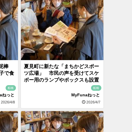
泥棒
夏見町に新たな「まちかどスポー
親子で食
ツ広場」 市民の声を受けてスケ
ボー用のランプやボックスも設置
船橋
船橋
naねっと
MyFunaねっと
2026/4/8
2026/4/7