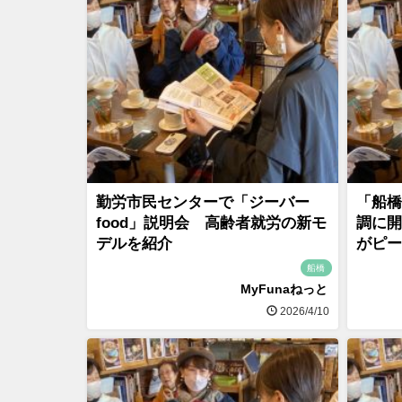
勤労市民センターで「ジーバー
「船橋
food」説明会 高齢者就労の新モ
調に開
デルを紹介
がピー
船橋
MyFunaねっと
2026/4/10