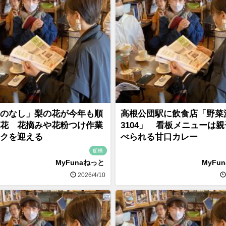
のなし」梨の花が今年も順
高根公団駅に飲食店「野菜
花 花摘みや花粉つけ作業
3104」 看板メニューは
クを迎える
べられる甘口カレー
船橋
MyFunaねっと
MyFu
2026/4/10