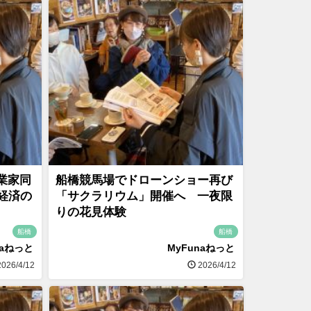
業家同
船橋競馬場でドローンショー再び
経済の
「サクラリウム」開催へ 一夜限
りの花見体験
船橋
船橋
naねっと
MyFunaねっと
026/4/12
2026/4/12