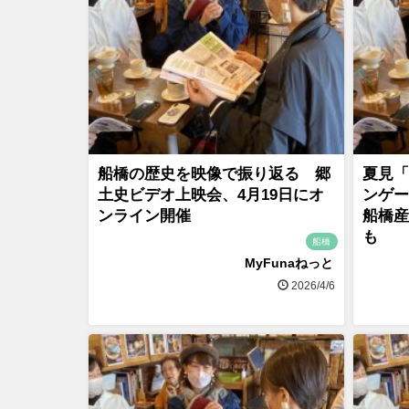
船橋の歴史を映像で振り返る 郷
夏見「
土史ビデオ上映会、4月19日にオ
ンゲー
ンライン開催
船橋産
も
船橋
MyFunaねっと
2026/4/6