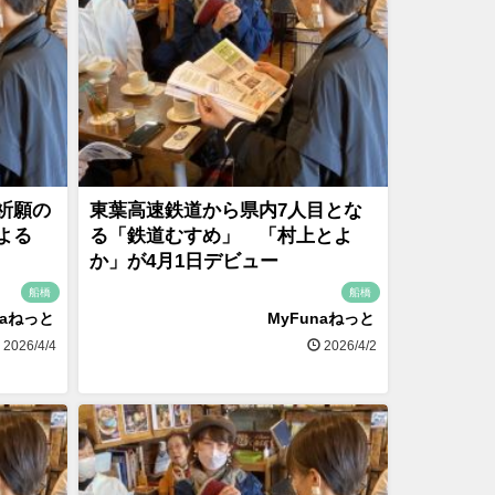
祈願の
東葉高速鉄道から県内7人目とな
よる
る「鉄道むすめ」 「村上とよ
か」が4月1日デビュー
船橋
船橋
naねっと
MyFunaねっと
2026/4/4
2026/4/2