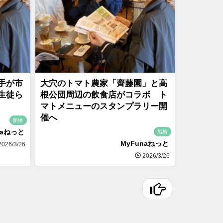
手が市
大穴のトマト農家「齊藤園」と高
生徒ら
根公団周辺の飲食店がコラボ ト
マトメニューのスタンプラリー開
催へ
船橋
naねっと
船橋
MyFunaねっと
026/3/26
2026/3/26