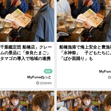
千葉鑑定団 船橋店」クレー
船橋漁港で海上安全と豊漁
ムの景品に「奈良たまご」
「水神祭」 子どもたちに
タマゴの導入で地域の連携
「ばか面踊り」も
MyFu
船橋
MyFunaねっと
2026/4/5