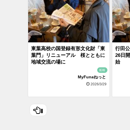
東葉高校の国登録有形文化財「東
行田公
葉門」リニューアル 桜とともに
26日
地域交流の場に
始
船橋
MyFunaねっと
2026/3/29