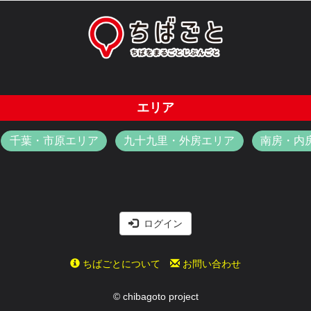
エリア
千葉・市原エリア
九十九里・外房エリア
南房・内
ログイン
ちばごとについて
お問い合わせ
© chibagoto project