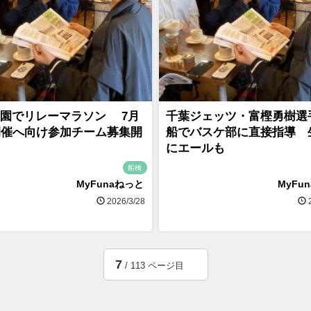
園でリレーマラソン 7月
千葉ジェッツ・富樫勇樹選
開催へ向け参加チーム募集開
船でバスケ部に直接指導 
にエールも
船橋
MyFunaねっと
MyFu
2026/3/28
2
7
/ 113 ページ目