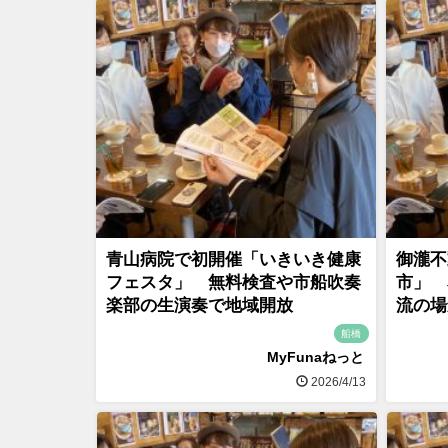
青山病院で初開催「いきいき健康
御瀧不
フェスタ」 無料検査や市船吹奏
市」 
楽部の生演奏で地域開放
流の場
船橋
MyFunaねっと
2026/4/13