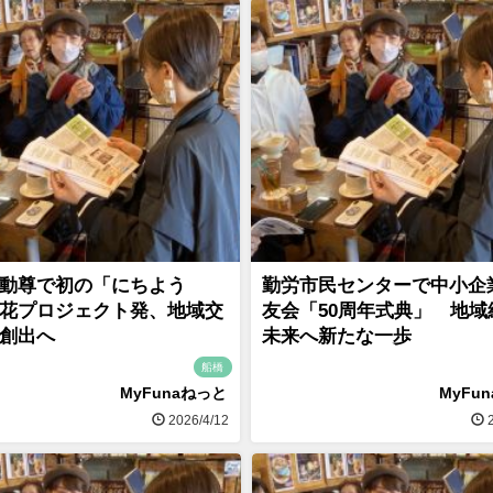
動尊で初の「にちよう
勤労市民センターで中小企
花プロジェクト発、地域交
友会「50周年式典」 地域
創出へ
未来へ新たな一歩
船橋
MyFunaねっと
MyFu
2026/4/12
2