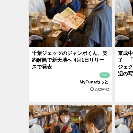
千葉ジェッツのジャンボくん、契
京成中
約解除で新天地へ 4月1日リリー
了 「
スで発表
ジェク
辺の写
船橋
MyFunaねっと
2026/4/2