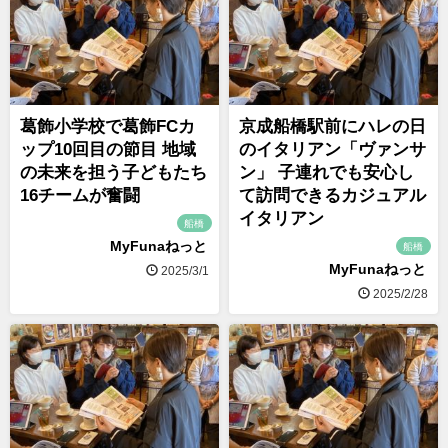
葛飾小学校で葛飾FCカ
京成船橋駅前にハレの日
ップ10回目の節目 地域
のイタリアン「ヴァンサ
の未来を担う子どもたち
ン」 子連れでも安心し
16チームが奮闘
て訪問できるカジュアル
イタリアン
船橋
MyFunaねっと
船橋
MyFunaねっと
2025/3/1
2025/2/28