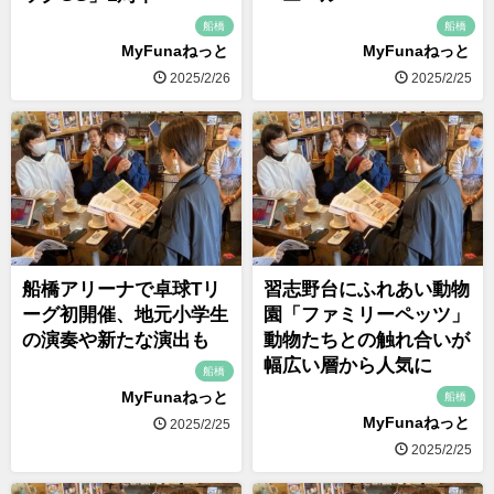
船橋
船橋
MyFunaねっと
MyFunaねっと
2025/2/26
2025/2/25
船橋アリーナで卓球Tリ
習志野台にふれあい動物
ーグ初開催、地元小学生
園「ファミリーペッツ」
の演奏や新たな演出も
動物たちとの触れ合いが
幅広い層から人気に
船橋
MyFunaねっと
船橋
MyFunaねっと
2025/2/25
2025/2/25