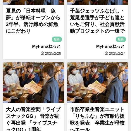
夏見の「日本料理 魚
千葉ジェッツふなばし・
夢」が移転オープンから
荒尾岳選手が子ども達と
2年半、活け締めの鮮魚
いちご狩り、社会貢献活
にこだわり
動プロジェクトの一環で
船橋
船橋
MyFunaねっと
MyFunaねっと
2025/2/28
2025/2/27
大人の音楽空間「ライブ
市船卒業生音楽ユニット
スナックGG」 音楽が紡
「りちふな」が市船応援
ぐ再出発 「ライブスナ
歌を発表 卒業生が母校
ックGG」1周年
へエール