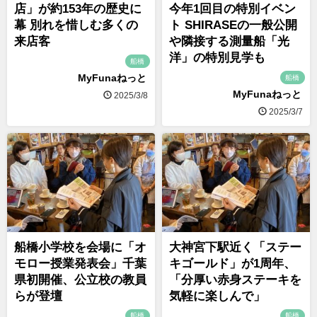
店」が約153年の歴史に
今年1回目の特別イベン
幕 別れを惜しむ多くの
ト SHIRASEの一般公開
来店客
や隣接する測量船「光
洋」の特別見学も
船橋
MyFunaねっと
船橋
MyFunaねっと
2025/3/8
2025/3/7
船橋小学校を会場に「オ
大神宮下駅近く「ステー
モロー授業発表会」千葉
キゴールド」が1周年、
県初開催、公立校の教員
「分厚い赤身ステーキを
らが登壇
気軽に楽しんで」
船橋
船橋