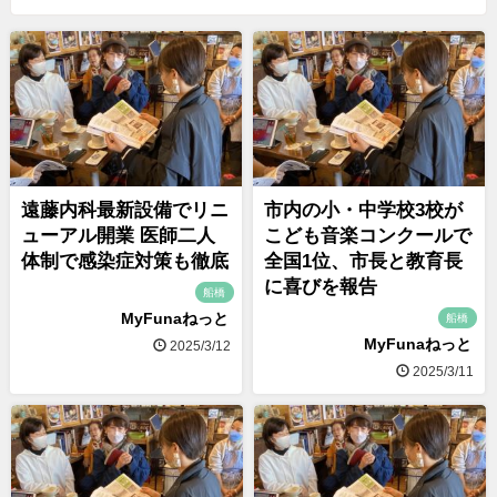
遠藤内科最新設備でリニ
市内の小・中学校3校が
ューアル開業 医師二人
こども音楽コンクールで
体制で感染症対策も徹底
全国1位、市長と教育長
に喜びを報告
船橋
MyFunaねっと
船橋
MyFunaねっと
2025/3/12
2025/3/11