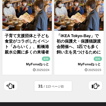
子育て支援団体と子ども
「IKEA Tokyo-Bay」で
食堂がコラボしたイベン
初の保護犬・保護猫譲渡
ト「みらいく」、船橋港
会開催へ、1匹でも多く
親水公園に多くの来場者
飼い主を見つけるために
船橋
船橋
MyFunaねっと
MyFunaねっと
2025/2/24
2025/2/23
31
/ 113 ページ目