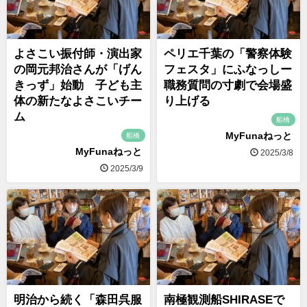
よさこい振付師・演出家
ペリエ千葉の「警察体験
の岡元邦治さんが「げん
フェスタ」にふなっしー
きっず」始動 子ども主
職務質問の寸劇で会場盛
体の新たなよさこいチー
り上げる
ム
船橋
MyFunaねっと
船橋
MyFunaねっと
2025/3/8
2025/3/9
明治から続く「森田呉服
南極観測船SHIRASEで