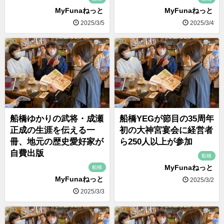
MyFunaねっと
MyFunaねっと
2025/3/5
2025/3/4
船橋ゆかりの武将・成瀬
船橋YEGが節目の35周年
正成の生涯を伝える一
初の大神宮宴会に経営者
冊、地元の歴史愛好家が
ら250人以上が参加
自費出版
船橋
MyFunaねっと
船橋
MyFunaねっと
2025/3/2
2025/3/3