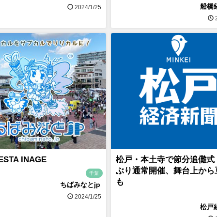
船橋
2024/1/25
2
ESTA INAGE
松戸・本土寺で節分追儺式
ぶり通常開催、舞台上から
千葉
も
ちばみなとjp
2024/1/25
松戸