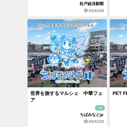
松戸経済新聞
2024/1/26
世界を旅するマルシェ 中華フェ
PET F
ア
千葉
ちばみなとjp
2024/1/25