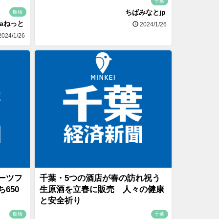
千葉
ちばみなとjp
船橋
naねっと
2024/1/26
024/1/26
ーツフ
千葉・5つの酒店が春の訪れ祝う
650
生原酒を立春に販売 人々の健康
と安全祈り
船橋
千葉