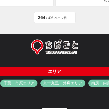
2
264
/ 495 ページ目
エリア
千葉・市原エリア
九十九里・外房エリア
南房・内