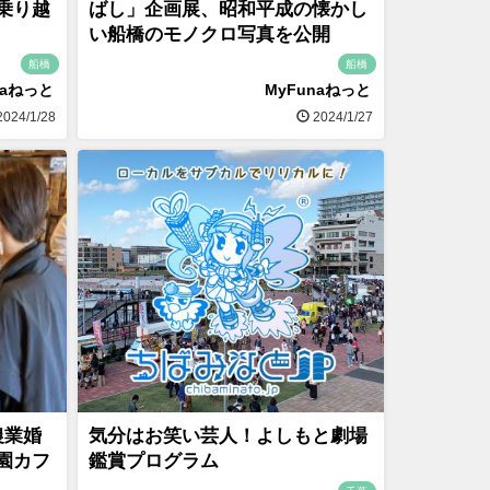
乗り越
ばし」企画展、昭和平成の懐かし
い船橋のモノクロ写真を公開
船橋
船橋
naねっと
MyFunaねっと
024/1/28
2024/1/27
農業婚
気分はお笑い芸人！よしもと劇場
園カフ
鑑賞プログラム