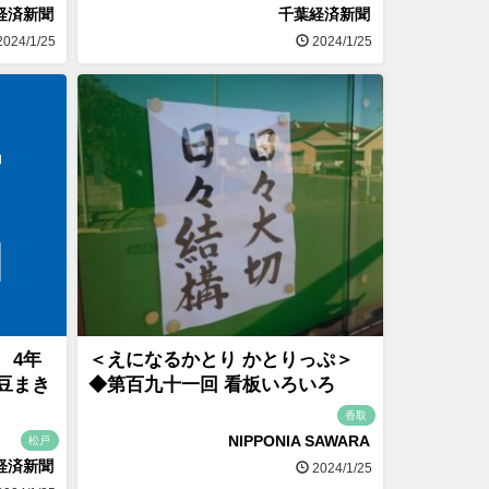
経済新聞
千葉経済新聞
024/1/25
2024/1/25
 4年
＜えになるかとり かとりっぷ＞
豆まき
◆第百九十一回 看板いろいろ
香取
NIPPONIA SAWARA
松戸
経済新聞
2024/1/25