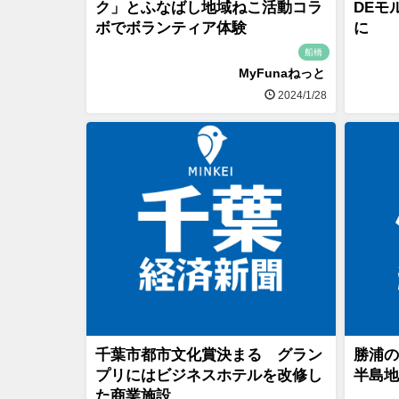
ク」とふなばし地域ねこ活動コラ
DEモ
ボでボランティア体験
に
船橋
MyFunaねっと
2024/1/28
千葉市都市文化賞決まる グラン
勝浦の
プリにはビジネスホテルを改修し
半島地
た商業施設