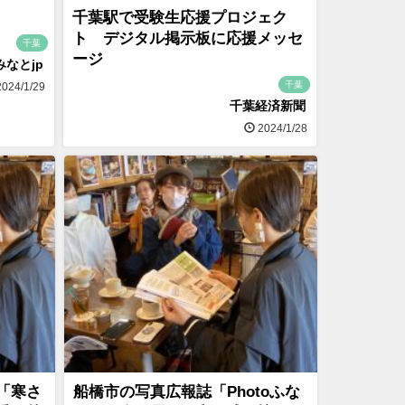
千葉駅で受験生応援プロジェク
ト デジタル掲示板に応援メッセ
千葉
ージ
みなとjp
千葉
024/1/29
千葉経済新聞
2024/1/28
「寒さ
船橋市の写真広報誌「Photoふな