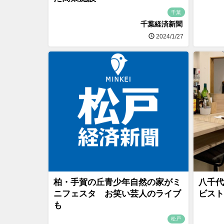
千葉
千葉経済新聞
2024/1/27
柏・手賀の丘青少年自然の家がミ
八千代C
ニフェスタ お笑い芸人のライブ
ビスト
も
松戸