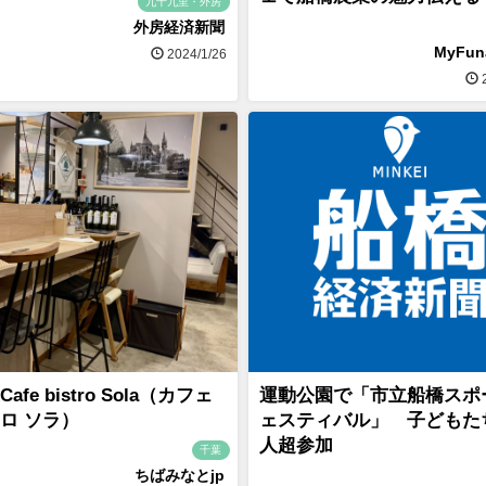
九十九里・外房
外房経済新聞
MyFu
2024/1/26
2
afe bistro Sola（カフェ
運動公園で「市立船橋スポ
ロ ソラ）
ェスティバル」 子どもたち
人超参加
千葉
ちばみなとjp