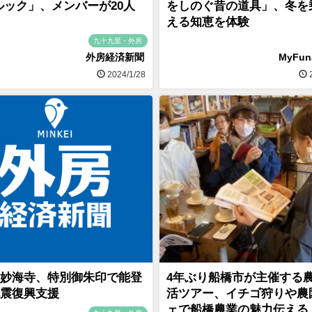
ルック」、メンバーが20人
をしのぐ昔の道具」、冬を
える知恵を体験
九十九里・外房
外房経済新聞
MyFu
2024/1/28
2
妙海寺、特別御朱印で能登
4年ぶり船橋市が主催する
震復興支援
活ツアー、イチゴ狩りや農
ェで船橋農業の魅力伝える