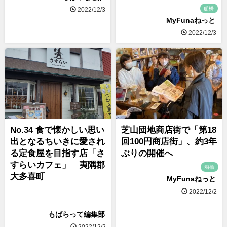
船橋
2022/12/3
MyFunaねっと
2022/12/3
No.34 食で懐かしい思い
芝山団地商店街で「第18
出となるちいきに愛され
回100円商店街」、約3年
る定食屋を目指す店「さ
ぶりの開催へ
すらいカフェ」 夷隅郡
船橋
大多喜町
MyFunaねっと
2022/12/2
もばらって編集部
2022/12/2