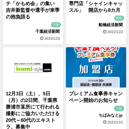
テ「かもめ会」の集い
専門店「シャインキャッ
吉井新監督や選手が来季
スル」 開店から8カ月
の抱負語る
船橋
船橋経済新聞
千葉
千葉経済新聞
2022/12/2
2022/12/2
12月3日（土）、5日
プレミアム食事券キャン
（月）の2日間、千葉県
ペーン開始のお知らせ
勝浦市某所にて行われる
千葉
撮影にご協力いただける
ちばみなとjp
20代～60代のエキスト
2022/12/1
ラ、募集中