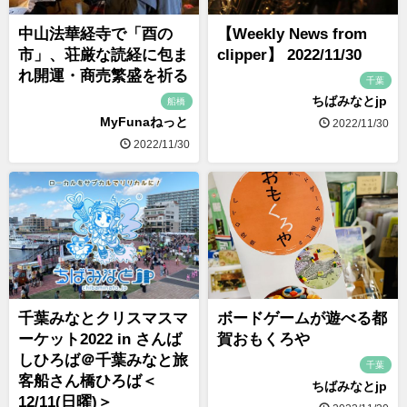
中山法華経寺で「酉の
【Weekly News from
市」、荘厳な読経に包ま
clipper】 2022/11/30
れ開運・商売繁盛を祈る
千葉
ちばみなとjp
船橋
MyFunaねっと
2022/11/30
2022/11/30
千葉みなとクリスマスマ
ボードゲームが遊べる都
ーケット2022 in さんば
賀おもくろや
しひろば＠千葉みなと旅
千葉
客船さん橋ひろば＜
ちばみなとjp
12/11(日曜)＞