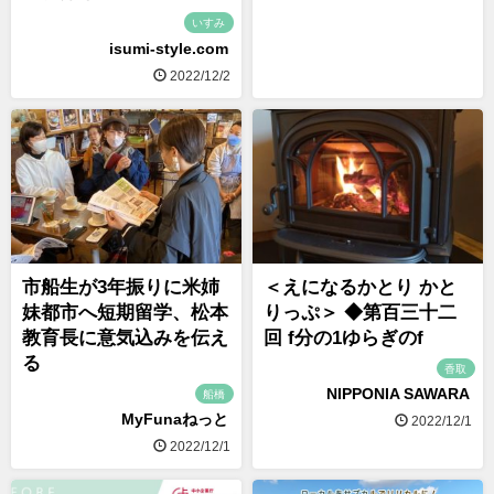
いすみ
isumi-style.com
2022/12/2
市船生が3年振りに米姉
＜えになるかとり かと
妹都市へ短期留学、松本
りっぷ＞ ◆第百三十二
教育長に意気込みを伝え
回 f分の1ゆらぎのf
る
香取
NIPPONIA SAWARA
船橋
MyFunaねっと
2022/12/1
2022/12/1