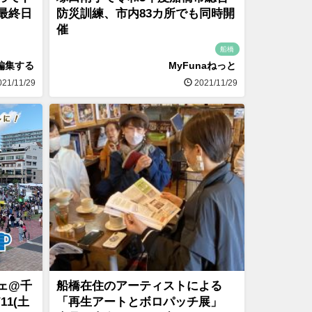
最終日
防災訓練、市内83カ所でも同時開
催
船橋
MyFunaねっと
編集する
2021/11/29
21/11/29
ェ@千
船橋在住のアーティストによる
11(土
「再生アートとボロパッチ展」