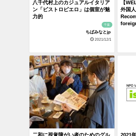
八千代村上のカジュアルイタリア
【WEL
ン「ビストロピエロ」は個室が魅
外国人
力的
Recom
foreig
千葉
ちばみなとjp
2021/12/1
二和に視覚障がい者のためのグル
202