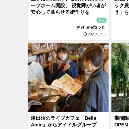
ープホーム開設、 視覚障がい者が
ック農
安心して暮らせる街作りを
う」を
船橋
MyFunaねっと
2021/11/30
津田沼のライブカフェ「Belle
期間限
Amie」からアイドルグループ
OPE