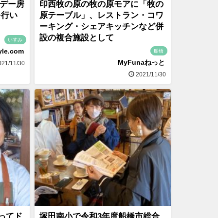
スデー房
印西牧の原の牧の原モアに「牧の
を行い
原テーブル」、レストラン・コワ
ーキング・シェアキッチンなど併
設の複合施設として
いすみ
yle.com
船橋
MyFunaねっと
21/11/30
2021/11/30
ってド
塚田南小で令和3年度船橋市総合