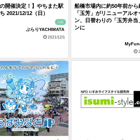
の開催決定！】やちまた駅
船橋市場内に約50年前から
 2021/12/12（日）
「玉芳」がリニューアルオ
ン、日替わりの「玉芳弁当
八街
ンに
ぶらりYACHIMATA
2021/12/1
MyFu
2