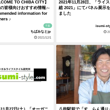
COME TO CHIBA CITY】
2021年11月28日、「ライ
の皆様向けおすすめ情報♪-
総 2021」にてパネル展示
mended information for
ました
ners ♪
isumi-st
千葉
ちばみなとjp
20
2021/12/1
1年11月27日(土）「オーガニ
八街駅前で「すゞらん通り