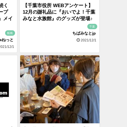
続く
【千葉市役所 WEBアンケート】
ープ
12月の謝礼品に『おいでよ！千葉
」メイ
みなと水族館』のグッズが登場♪
千葉
ちばみなとjp
船橋
naねっと
2021/12/1
021/12/1