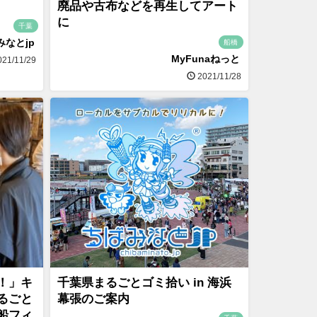
廃品や古布などを再生してアート
に
千葉
みなとjp
船橋
MyFunaねっと
21/11/29
2021/11/28
！」キ
千葉県まるごとゴミ拾い in 海浜
るごと
幕張のご案内
船フィ