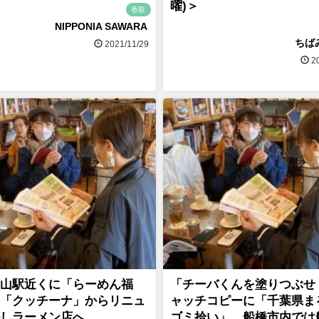
曜)＞
香取
NIPPONIA SAWARA
ちば
2021/11/29
20
山駅近くに「らーめん福
「チーバくんを塗りつぶせ
「クッチーナ」からリニュ
ャッチコピーに「千葉県ま
しラーメン店へ
ゴミ拾い」、船橋市内では