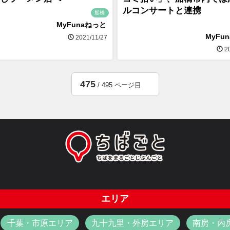
ルコンサートと連携
船橋
MyFunaねっと
MyFu
2021/11/27
20
475
/ 495 ページ目
エリア
千葉・市原エリア
九十九里・外房エリア
南房・内