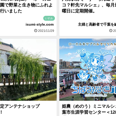
園で野菜と生き物にふれよ
コ？軒先マルシェ」、毎月
行いました
曜日に定期開催。
いすみ
isumi-style.com
主婦と高齢者で千葉を
2021/11/29
20
定アンテナショップ
姫農（めのう）ミニマルシ
N！
葉市生涯学習センター＜12/