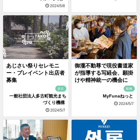
2024/5/8
あじさい祭りセレモニ
御瀧不動尊で現役書道家
ー・プレイベント出店者
が指導する写経会、願掛
募集
けや精神統一の機会に
多古
船橋
一般社団法人多古町観光まち
MyFunaねっと
づくり機構
2024/5/7
2024/5/7