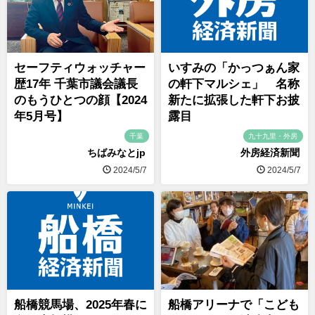
セーフティウォッチャー
いすみの「かっつぁん家
歴17年 千葉市議会議長
の軒下マルシェ」 名称
のもうひとつの顔【2024
新たに拡張した軒下お披
年5月号】
露目
千葉
九十九里・外房
ちばみなとjp
外房経済新聞
2024/5/7
2024/5/7
船橋競馬場、2025年春に
船橋アリーナで「こども