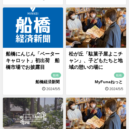
船橋にんじん「ベーター
松が丘「駄菓子屋よこチ
キャロット」初出荷 船
ャン」、子どもたちと地
橋市場でお披露目
域の憩いの場に
船橋
船橋
船橋経済新聞
MyFunaねっと
2024/5/5
2024/5/5