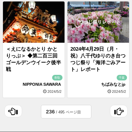
＜えになるかとり かと
2024年4月29日（月・
りっぷ＞ ◆第二百三回
祝）八千代ゆりのき台つ
ゴールデンウイーク後半
つじ祭り「海洋ごみアー
戦
ト」レポート
香取
千葉
NIPPONIA SAWARA
ちばみなとjp
2024/5/2
2024/5/2
236
/ 495 ページ目