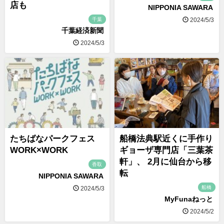
店も
NIPPONIA SAWARA
千葉
2024/5/3
千葉経済新聞
2024/5/3
たちばなパークフェス
船橋法典駅近くに手作り
WORK×WORK
ギョーザ専門店「三葉茶
軒」、 2月に仙台から移
香取
転
NIPPONIA SAWARA
船橋
2024/5/3
MyFunaねっと
2024/5/2