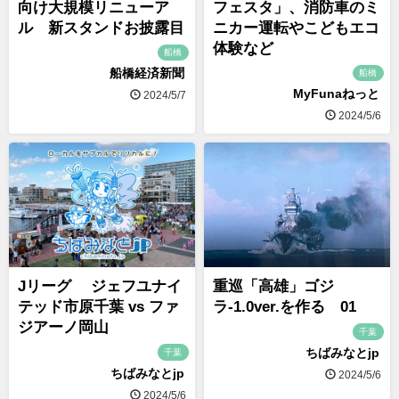
向け大規模リニューア
フェスタ」、消防車のミ
ル 新スタンドお披露目
ニカー運転やこどもエコ
体験など
船橋
船橋経済新聞
船橋
MyFunaねっと
2024/5/7
2024/5/6
Jリーグ ジェフユナイ
重巡「高雄」ゴジ
テッド市原千葉 vs ファ
ラ-1.0ver.を作る 01
ジアーノ岡山
千葉
ちばみなとjp
千葉
ちばみなとjp
2024/5/6
2024/5/6