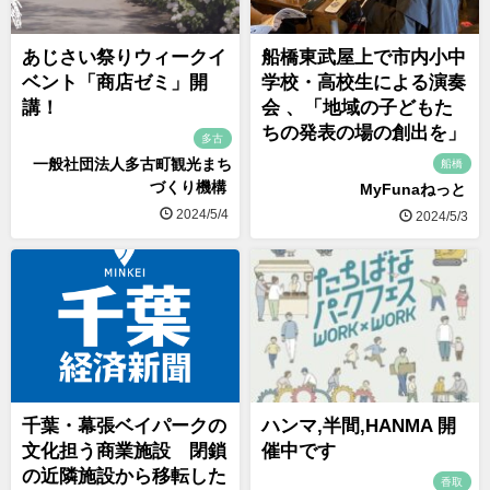
あじさい祭りウィークイ
船橋東武屋上で市内小中
ベント「商店ゼミ」開
学校・高校生による演奏
講！
会 、「地域の子どもた
ちの発表の場の創出を」
多古
一般社団法人多古町観光まち
船橋
づくり機構
MyFunaねっと
2024/5/4
2024/5/3
千葉・幕張ベイパークの
ハンマ,半間,HANMA 開
文化担う商業施設 閉鎖
催中です
の近隣施設から移転した
香取